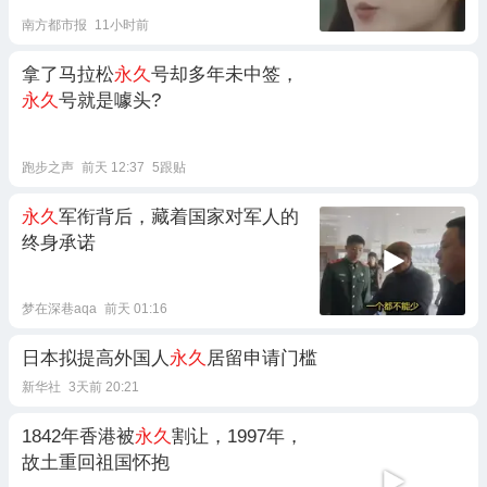
南方都市报
11小时前
拿了马拉松
永久
号却多年未中签，
永久
号就是噱头?
跑步之声
前天 12:37
5跟贴
永久
军衔背后，藏着国家对军人的
终身承诺
梦在深巷aqa
前天 01:16
日本拟提高外国人
永久
居留申请门槛
新华社
3天前 20:21
1842年香港被
永久
割让，1997年，
故土重回祖国怀抱