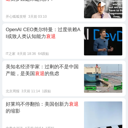
开心呱呱笑呀
3天前 03:10
OpenAI CEO奥尔特曼：过度依赖A
I或致人类认知能力
衰退
IT之家
8天前 18:36
64跟贴
美知名经济学家：过剩的不是中国
产能，是美国
衰退
的焦虑
北京周报
3天前 11:14
1跟贴
好莱坞不停翻拍：美国创新力
衰退
的缩影