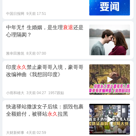
中国日报网
9天前 17:51
中年无忄生婚姻，是生理
衰退
还是
心理隔阂？
雅幸田雅筑
8天前 07:00
印度
永久
禁止豪哥哥入境，豪哥哥
改编神曲《我想回印度》
小雨和雄大
3天前 04:27
1957跟贴
快递驿站撒泼女子后续：损毁包裹
全额赔付，被驿站
永久
拉黑
大财新鲜事
4天前 02:59