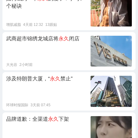
个秘诀
增肌减脂
4天前 12:32
13跟贴
武商超市锦绣龙城店将
永久
闭店
大光谷
2小时前
涉及特朗普大厦，“
永久
禁止”
环球时报国际
3天前 07:45
品牌道歉：全渠道
永久
下架