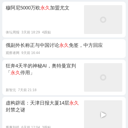
穆阿尼5000万欧
永久
加盟尤文
体坛周报
3天前 18:29
4跟贴
俄副外长称正与中国讨论
永久
免签，中方回应
观察者网
9天前 16:44
狂奔4天半的神秘AI，奥特曼宣判
「
永久
停用」
新智元
7天前 21:18
虚构辟谣：天津日报大厦14层
永久
封禁之谜
舊事別提
6天前 12:04
3跟贴