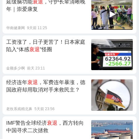
延缓脑功能
衰退
，守护长辈清晰晚
年｜崇爱康复
华南健康网
9天前 11:25
工资涨了，日子更苦了！日本家庭
陷入“体感
衰退
”怪圈
金额多少啊
前天 23:11
经济连年
衰退
，军费连年暴涨，德
国政府却用取消对手来救民主？
老炇系戏精北鼻
5天前 23:56
IMF警告全球经济
衰退
，西方转向
中国寻求二次拯救