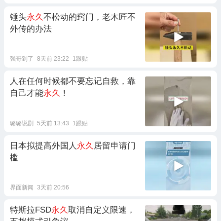
锤头
永久
不松动的窍门，老木匠不
外传的办法
强哥到了
8天前 23:22
1跟贴
人在任何时候都不要忘记自救，靠
自己才能
永久
！
璐璐说剧
5天前 13:43
1跟贴
日本拟提高外国人
永久
居留申请门
槛
界面新闻
3天前 20:56
特斯拉FSD
永久
取消自定义限速，