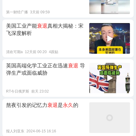
第一财经广播
3天前 09:59
美国工业产能
衰退
真相大揭秘：宋
飞深度解析
清欢可期a
12天前 00:20
4跟贴
英国高端化学工业正在迅速
衰退
导
弹生产或面临威胁
RT今日俄罗斯
前天 23:02
熬夜引发的记忆力
衰退
是
永久
的
报人刘亚东
2024-06-15 16:16