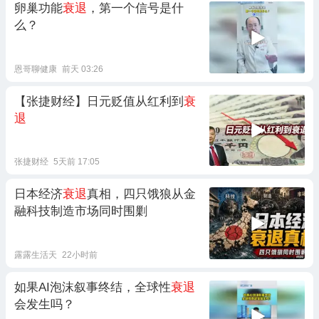
卵巢功能
衰退
，第一个信号是什
么？
恩哥聊健康
前天 03:26
【张捷财经】日元贬值从红利到
衰
退
张捷财经
5天前 17:05
日本经济
衰退
真相，四只饿狼从金
融科技制造市场同时围剿
露露生活天
22小时前
如果AI泡沫叙事终结，全球性
衰退
会发生吗？