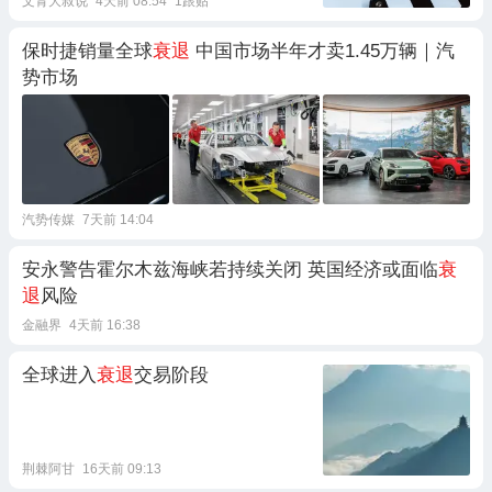
文青大叔说
4天前 08:54
1跟贴
保时捷销量全球
衰退
中国市场半年才卖1.45万辆｜汽
势市场
汽势传媒
7天前 14:04
安永警告霍尔木兹海峡若持续关闭 英国经济或面临
衰
退
风险
金融界
4天前 16:38
全球进入
衰退
交易阶段
荆棘阿甘
16天前 09:13