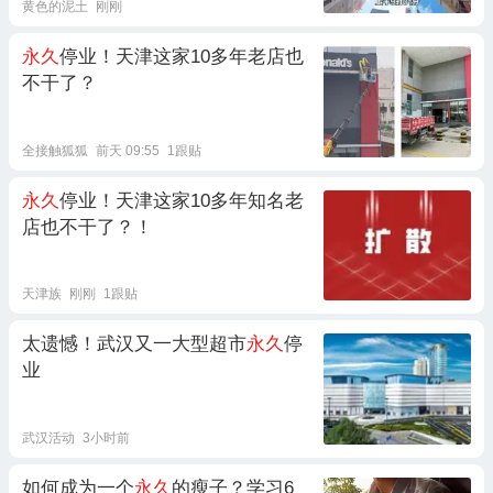
黄色的泥土
刚刚
永久
停业！天津这家10多年老店也
不干了？
全接触狐狐
前天 09:55
1跟贴
永久
停业！天津这家10多年知名老
店也不干了？！
天津族
刚刚
1跟贴
太遗憾！武汉又一大型超市
永久
停
业
武汉活动
3小时前
如何成为一个
永久
的瘦子？学习6