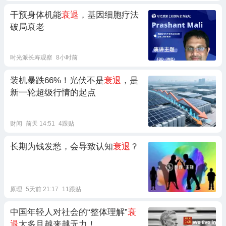
干预身体机能
衰退
，基因细胞疗法
破局衰老
时光派长寿观察
8小时前
装机暴跌66%！光伏不是
衰退
，是
新一轮超级行情的起点
财闻
前天 14:51
4跟贴
长期为钱发愁，会导致认知
衰退
？
原理
5天前 21:17
11跟贴
中国年轻人对社会的“整体理解”
衰
退
太多且越来越无力！