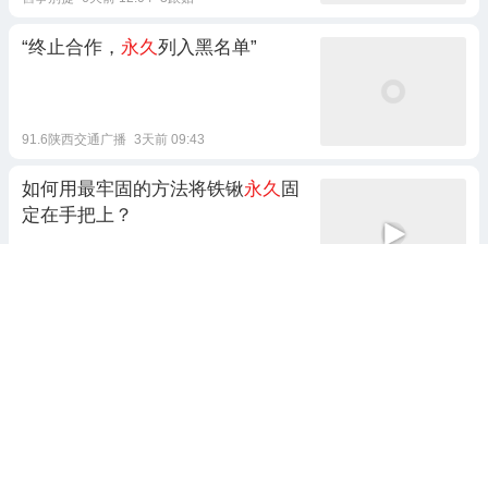
“终止合作，
永久
列入黑名单”
91.6陕西交通广播
3天前 09:43
如何用最牢固的方法将铁锹
永久
固
定在手把上？
玫瑰散人
前天 08:01
1跟贴
大鹅主动找中国谈
永久
免签，这回
是真急眼了
不太爱笑的小羊
前天 00:59
兰达尔·穆阿尼4120万欧元
永久
转