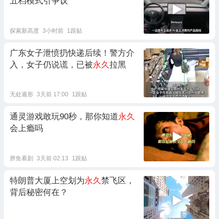
五档模式引争议
探索新高度
3小时前
1跟贴
广东女子泄愤扔快递后续！警方介
入，女子仍说谎，已被
永久
拉黑
无处遁形
3天前 17:00
1跟贴
通灵游戏敢玩90秒，那你知道
永久
会上瘾吗
胖鱼看剧
3天前 02:13
1跟贴
特朗普大厦上空划为
永久
禁飞区，
背后秘密何在？