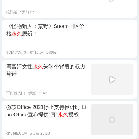
陀鸿羲
6天前 05:38
《怪物猎人：荒野》Steam国区价
格
永久
腰斩！
3DM游戏
3天前 11:54
1跟贴
阿富汗女性
永久
失学令背后的权力
算计
军闻新大门
7天前 01:42
微软Office 2021停止支持倒计时 Li
breOffice宣布提供“真”
永久
授权
cnBeta.COM
5天前 23:28