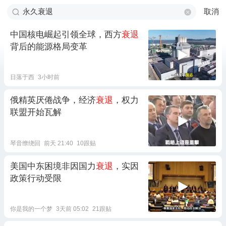
取消
中国核电崛起引领全球，西方
衰退
背后的能源格局变革
日落于西
3小时前
俄精英厌倦战争，经济
衰退
，权力
联盟开始瓦解
琴音缭绕回
前天 21:40
10跟贴
美国中东困境非因国力
衰退
，实因
政策行动受限
你是我的一个梦
3天前 05:02
21跟贴