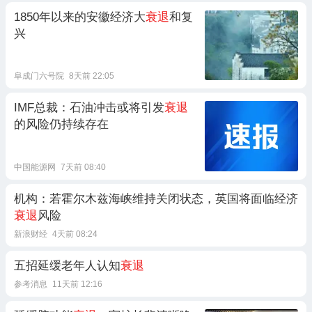
1850年以来的安徽经济大
衰退
和复
兴
阜成门六号院
8天前 22:05
IMF总裁：石油冲击或将引发
衰退
的风险仍持续存在
中国能源网
7天前 08:40
机构：若霍尔木兹海峡维持关闭状态，英国将面临经济
衰退
风险
新浪财经
4天前 08:24
五招延缓老年人认知
衰退
参考消息
11天前 12:16