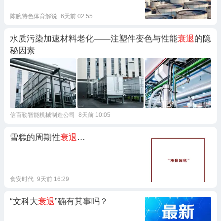
陈腕特色体育解说
6天前 02:55
水质污染加速材料老化——注塑件变色与性能
衰退
的隐
秘因素
信百勒智能机械制造公司
8天前 10:05
雪糕的周期性
衰退
…
食安时代
9天前 16:29
“文科大
衰退
”确有其事吗？