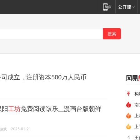
司成立，注册资本500万人民币
构
南
汉阳
工坊
免费阅读啵乐__漫画台版朝鲜
上
上
游戏
2025-01-21
王
4