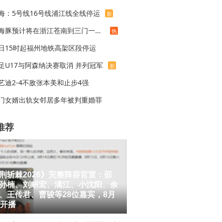
海：5号线16号线浦江线全线停运
新
白海豚预计将在浙江苍南到三门一带登陆
热
日15时起福州地铁高架区段停运
足U17与阿森纳决赛取消 并列冠军
新
艺迪2-4不敌张本美和止步4强
门女婿出轨女邻居多年被判重婚罪
推荐
荆斩棘2026》完整阵容官宣：邵
孙楠、刘畊宏、满江、小沈阳、余
、王传君、曹骏等28位嘉宾，8月
日开播