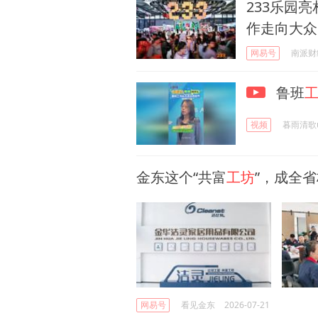
233乐园亮相2
作走向大众
网易号
南派财
鲁班
视频
暮雨清歌
金东这个“共富
工坊
”，成全
网易号
看见金东
2026-07-21