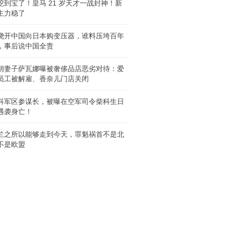
挖到宝了！皇马 21 岁天才一战封神！新
主力稳了
绕开中国向日本购变压器，谁料压垮百年
，事后说中国全责
朗妻子萨瓦娜曝被奢侈品店恶劣对待：爱
员工被解雇、香奈儿门店关闭
科军区参谋长，被曝在空军司令柴科生日
遇袭身亡！
兰之所以能够走到今天，罪魁祸首不是北
不是欧盟