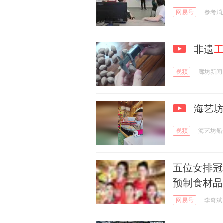
网易号
参考消
非遗
视频
廊坊新闻
海艺坊
视频
海艺坊船
五位女排冠
预制食材品
网易号
李奇斌