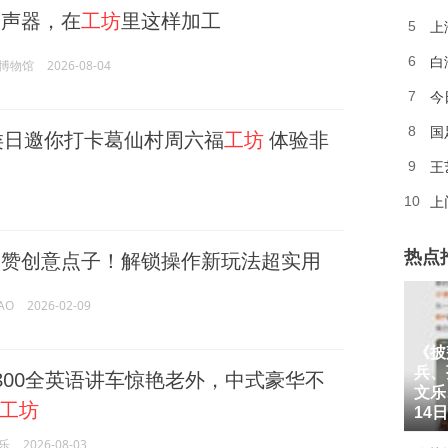
声器，在
工坊
里这样加工
上
5
6
博物馆
2026-08-04
今
7
国
8
类日邀你打卡葛仙村周六福
工坊
体验非
王
9
上
10
超赞创意点子！解锁操作新玩法超实用
热点
AO
2026-02-09
《披
兵、
800全英语讲车惊艳老外，中式豪华不
1
文乐
工坊
2
14
乐
2026-08-03
3