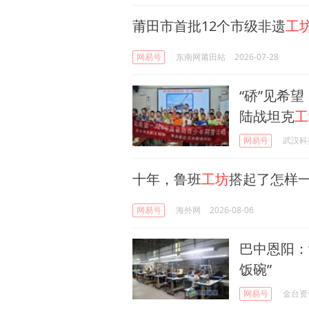
莆田市首批12个市级非遗
工
网易号
东南网莆田站
2026-07-28
“硚”见希
陆战坦克
工
网易号
武汉科
十年，鲁班
工坊
搭起了怎样
网易号
海外网
2026-08-06
巴中恩阳：
饭碗”
网易号
金台资