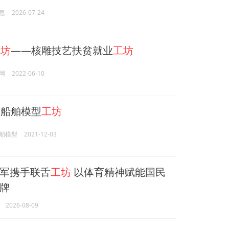
息
2026-07-24
工坊
——核雕技艺扶贫就业
工坊
网
2022-06-10
船舶模型
工坊
舶模型
2021-12-03
军携手联舌
工坊
以体育精神赋能国民
牌
2026-08-09