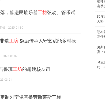
穆帅
赛季
落，躲进民族乐器
工坊
弦动、管乐试
印度
大桥
剪辑
2025-01-30
勒布
马仕
非遗
工坊
勉励传承人守艺赋能乡村振
莫斯
宴上
2026-08-07
乌克
约，
”与鲁班
工坊
的超硬核友谊
25-03-21
坊
定制列宁像替换劳斯莱斯车标