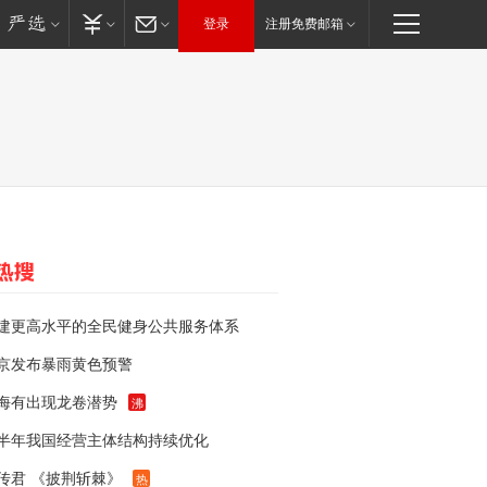
登录
注册免费邮箱
建更高水平的全民健身公共服务体系
京发布暴雨黄色预警
海有出现龙卷潜势
沸
半年我国经营主体结构持续优化
传君 《披荆斩棘》
热