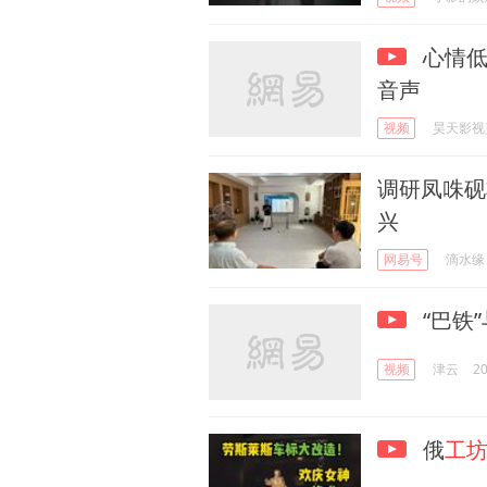
心情低
音声
视频
昊天影视
调研凤咮砚
兴
网易号
滴水缘
“巴铁
视频
津云
20
俄
工