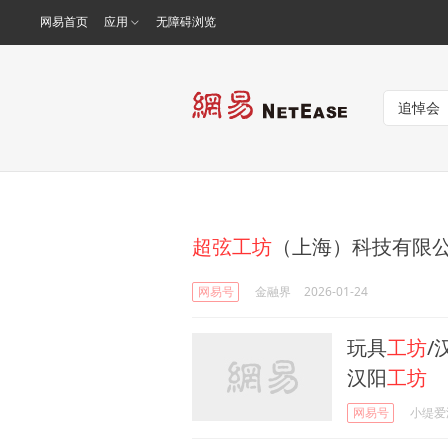
网易首页
应用
无障碍浏览
超弦工坊
（上海）科技有限公
网易号
金融界
2026-01-24
玩具
工坊
/
汉阳
工坊
网易号
小缇爱