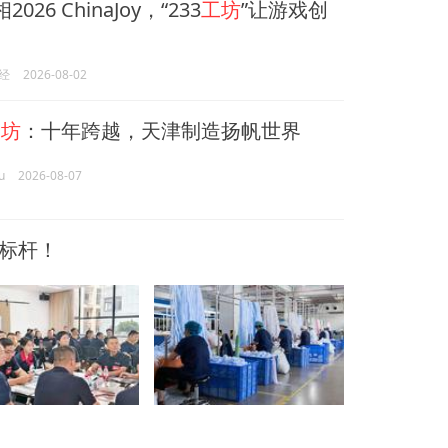
026 ChinaJoy，“233
工坊
”让游戏创
经
2026-08-02
工坊
：十年跨越，天津制造扬帆世界
u
2026-08-07
省标杆！