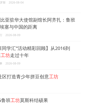
俄罗斯
2026-08-04
比亚驻华大使馆副馆长阿齐扎：鲁班
埃塞与中国的距离
行
2026-08-09
班同学汇”活动精彩回顾】从2016到
班
工坊
走过十年
事
2026-08-09
社区打造青少年拼豆创意
工坊
G鲁班
工坊
莫斯科结硕果