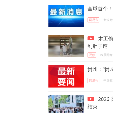
全球首个！
网易号
新浪财
木工偷
到肚子疼
视频
狗蛋配音
贵州：“贵
网易号
中国教
202
结束