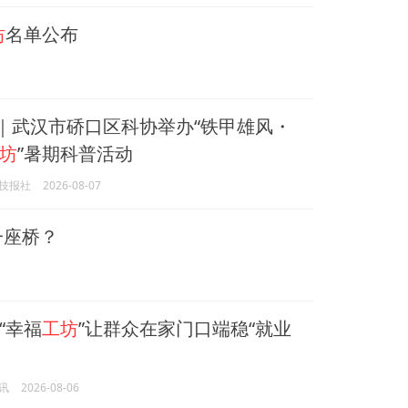
坊
名单公布
望｜武汉市硚口区科协举办“铁甲雄风・
坊
”暑期科普活动
技报社
2026-08-07
一座桥？
“幸福
工坊
”让群众在家门口端稳“就业
讯
2026-08-06