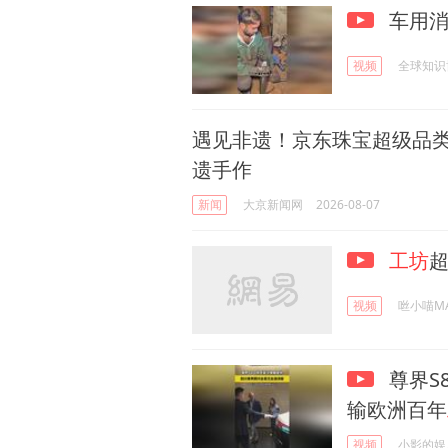
车用消
视频
全球知识
遇见非遗！京东珠宝超级品
遗手作
新闻
大京新闻网
2026-08-07
工坊
视频
咝小喵M
尊界S
输欧洲百年
视频
小影的娱