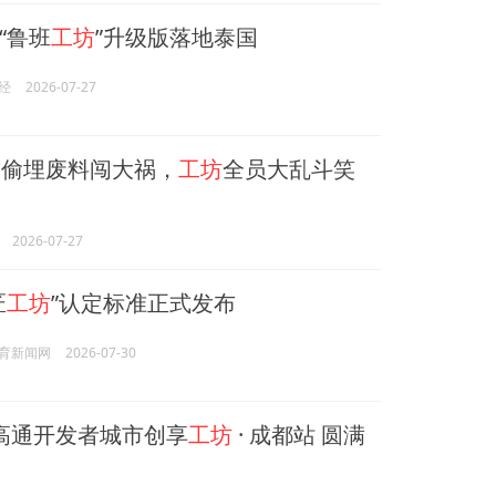
“鲁班
工坊
”升级版落地泰国
经
2026-07-27
偷埋废料闯大祸，
工坊
全员大乱斗笑
2026-07-27
匠
工坊
”认定标准正式发布
育新闻网
2026-07-30
6 高通开发者城市创享
工坊
· 成都站 圆满