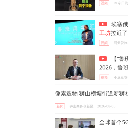
视频
RT今日
埃塞俄
工坊
拉近了
视频
阿天爱旅
【“鲁
2026，鲁
视频
小豆豆赛
像素造物 狮山横塘街道新狮
新闻
狮山商务创新区
2026-08-05
全球首个5