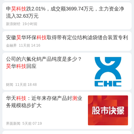
申
昊科技
跌2.01%，成交额3699.74万元，主力资金净
流入32.63万元
新浪财经
19小时前
安徽
昊
华环保
科技
取得带有定位结构滤袋缝合装置专利
金融界
11天前 14:16
公司的六氟化钨产品纯度是多少？
昊
华
科技
回应
财闻
11天前 18:48
华天
科技
：近年来存储产品封
测
业
务规模稳步扩大
界面新闻
5天前 07:19