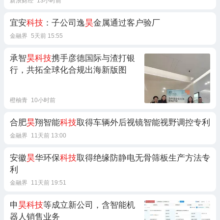
新浪财经
13小时前
宜安
科技
：子公司逸
昊
金属通过客户验厂
金融界
5天前 15:55
承智
昊科技
携手彦德国际与渣打银
行，共拓全球化合规出海新版图
橙柚青
10小时前
合肥
昊
翔智能
科技
取得车辆外后视镜智能视野调控专利
金融界
11天前 13:00
安徽
昊
华环保
科技
取得绝缘防静电无骨筛板生产方法专
利
金融界
11天前 19:51
申
昊科技
等成立新公司，含智能机
器人销售业务