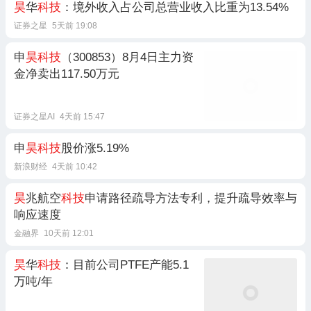
昊
华
科技
：境外收入占公司总营业收入比重为13.54%
证券之星
5天前 19:08
申
昊科技
（300853）8月4日主力资
金净卖出117.50万元
证券之星AI
4天前 15:47
申
昊科技
股价涨5.19%
新浪财经
4天前 10:42
昊
兆航空
科技
申请路径疏导方法专利，提升疏导效率与
响应速度
金融界
10天前 12:01
昊
华
科技
：目前公司PTFE产能5.1
万吨/年