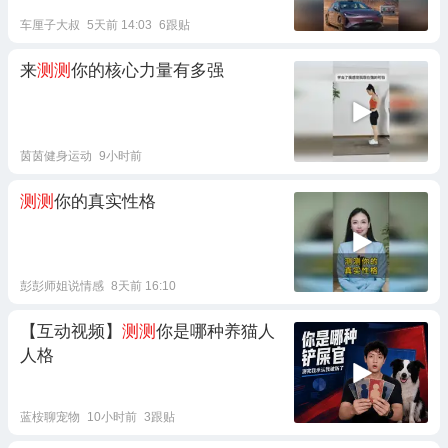
车厘子大叔
5天前 14:03
6跟贴
来
测测
你的核心力量有多强
茵茵健身运动
9小时前
测测
你的真实性格
彭彭师姐说情感
8天前 16:10
【互动视频】
测测
你是哪种养猫人
人格
蓝桉聊宠物
10小时前
3跟贴