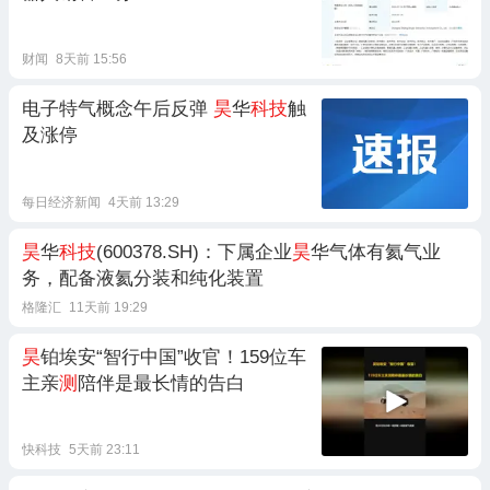
财闻
8天前 15:56
电子特气概念午后反弹
昊
华
科技
触
及涨停
每日经济新闻
4天前 13:29
昊
华
科技
(600378.SH)：下属企业
昊
华气体有氦气业
务，配备液氦分装和纯化装置
格隆汇
11天前 19:29
昊
铂埃安“智行中国”收官！159位车
主亲
测
陪伴是最长情的告白
快科技
5天前 23:11