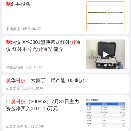
测
斜井设备
中地英捷
3天前 06:27
测
油仪 XY-3801型便携式红外
测
油
仪 红外不分光
测
油仪 简介
绿生活指南
前天 13:19
昊
华
科技
：六氟丁二烯产能1000吨/年
证券之星
11天前 19:36
申
昊科技
（300853）7月31日主力
资金净买入1101.15万元
证券之星AI
8天前 15:48