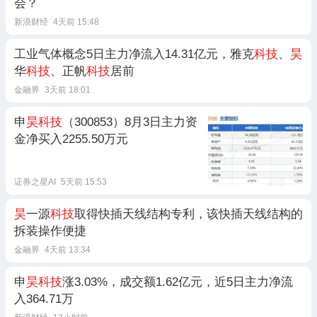
会？
新浪财经
4天前 15:48
工业气体概念5日主力净流入14.31亿元，雅克
科技
、
昊
华
科技
、正帆
科技
居前
金融界
3天前 18:01
申
昊科技
（300853）8月3日主力资
金净买入2255.50万元
证券之星AI
5天前 15:53
昊
一源
科技
取得快插天线结构专利，该快插天线结构的
拆装操作便捷
金融界
4天前 13:34
申
昊科技
涨3.03%，成交额1.62亿元，近5日主力净流
入364.71万