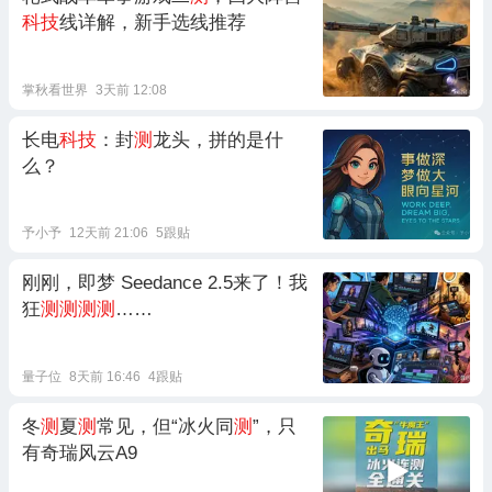
科技
线详解，新手选线推荐
掌秋看世界
3天前 12:08
长电
科技
：封
测
龙头，拼的是什
么？
予小予
12天前 21:06
5跟贴
刚刚，即梦 Seedance 2.5来了！我
狂
测测测测
……
量子位
8天前 16:46
4跟贴
冬
测
夏
测
常见，但“冰火同
测
”，只
有奇瑞风云A9