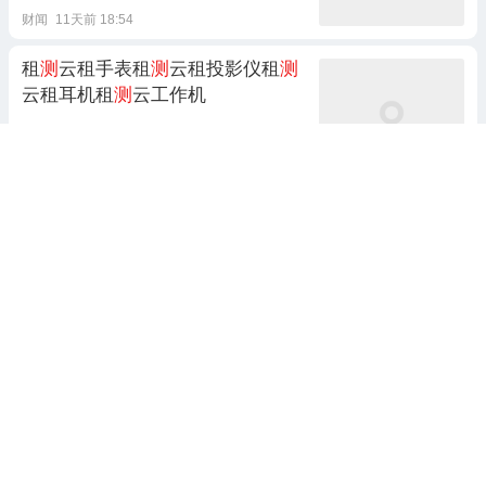
财闻
11天前 18:54
租
测
云租手表租
测
云租投影仪租
测
云租耳机租
测
云工作机
伟光工作室
8天前 09:50
8月4日
昊
华
科技
涨10.00%，华夏军
工安全混合A基金重仓该股
证券之星
4天前 16:31
昊
华
科技
（600378）7月30日主力
资金净卖出1.64亿元
证券之星AI
8天前 08:59