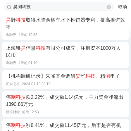
取消
昊
野
科技
取得水陆两栖车水下推进器专利，提高推进效
率
金融界
4天前 19:53
上海镒
昊
信息
科技
有限公司成立，注册资本1000万人
民币
金融界
4天前 01:10
【机构调研记录】朱雀基金调研
昊
华
科技
、精
测
电子
证券之星
2024-01-19 08:10
伟
测科技
跌2.22%，成交额1.14亿元，主力资金净流出
1390.86万元
新浪财经
前天 12:53
伟
测科技
涨8.41%，成交额11.45亿元，后市是否有机