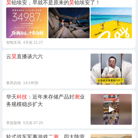
昊
铂埃安，早就不是原来的
昊
铂埃安了！
智电车讯
4天前 21:27
云
昊
直播谈六六
春风自如
14小时前
华天
科技
：近年来存储产品封
测
业
务规模稳步扩大
界面新闻
5天前 07:25
轮式战车军事游戏二
测
，四大阵营