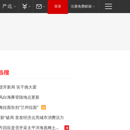
登录
注册免费邮箱
进开新局 实干挑大梁
风白海豚登陆地点更新
海拉面告别“兰州拉面”
新
“新”破局 首发经济点亮城市消费活力
中方回应是否开采太平洋海底稀土资源
沸