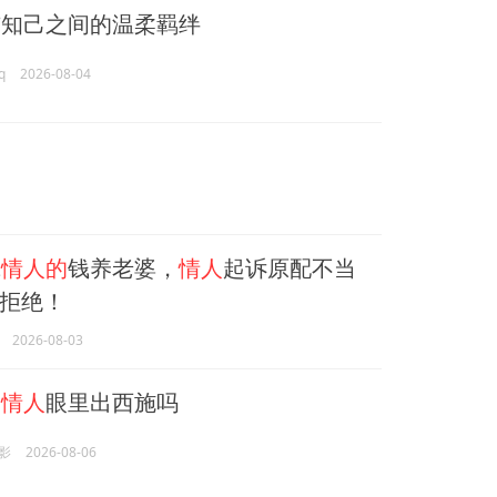
与知己之间的温柔羁绊
q
2026-08-04
拿
情人的
钱养老婆，
情人
起诉原配不当
拒绝！
2026-08-03
是
情人
眼里出西施吗
影
2026-08-06