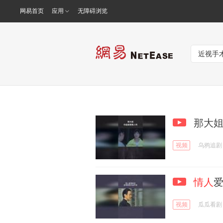
网易首页
应用
无障碍浏览
那大姐
视频
乌鸦追剧
情人
视频
瓜瓜看剧