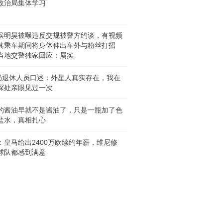
政治局集体学习
侯明昊被曝违反交规被警方约谈，有视频
其乘车期间将身体伸出车外与粉丝打招
当地交警独家回应：属实
9局退休人员口述：外星人真实存在，我在
深处亲眼见过一次
的酱油早就不是酱油了，只是一瓶加了色
盐水，真相扎心
：皇马给出2400万欧续约年薪，维尼修
球队都感到满意