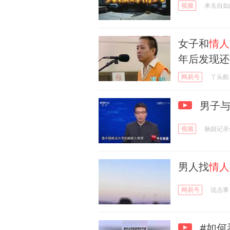
视频
来去自如
女子和
情人
年后发现还
网易号
丫头舫
男子
视频
杨姐记录
男人找
情人
网易号
说点事
#如何