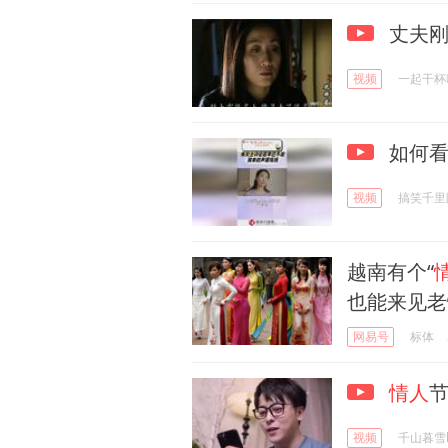
丈夫刚
视频
一起干杯
如何看
视频
搞笑千里
越南有个“
也能来见老
网易号
标体
情人
视频
千山暮雪