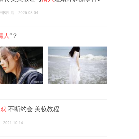
田园生活
2026-08-04
情人
”？
游戏
不断约会 美妆教程
2021-10-14