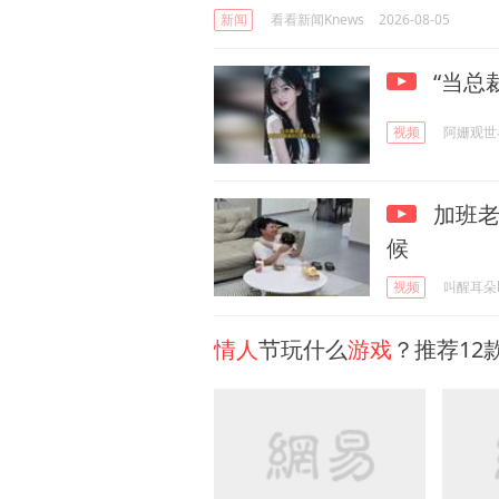
新闻
看看新闻Knews
2026-08-05
“当总
视频
阿姗观世
加班老
候
视频
叫醒耳朵
情人
节玩什么
游戏
？推荐12