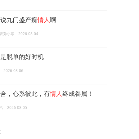
说九门盛产痴
情人
啊
表孙小寒
2026-08-04
节是脱单的好时机
2026-08-06
合，心系彼此，有
情人
终成眷属！
活
2026-08-05
毁