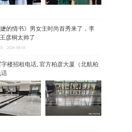
嬷的情书》男女主时尚首秀来了，李
王彦桐太帅了
活
2026-08-05
字楼招租电话, 官方柏彦大厦（北航柏
电话