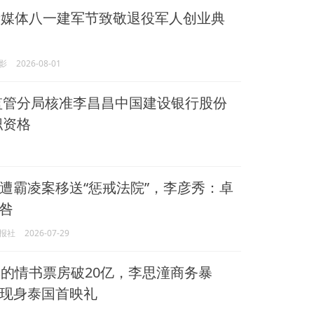
媒体八一建军节致敬退役军人创业典
影
2026-08-01
监管分局核准李昌昌中国建设银行股份
职资格
遭霸凌案移送“惩戒法院”，李彦秀：卓
咎
报社
2026-07-29
的情书票房破20亿，李思潼商务暴
现身泰国首映礼