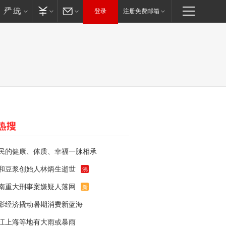
登录
注册免费邮箱
民的健康、体质、幸福一脉相承
和豆浆创始人林炳生逝世
沸
南重大刑事案嫌疑人落网
新
影经济撬动暑期消费新蓝海
江上海等地有大雨或暴雨