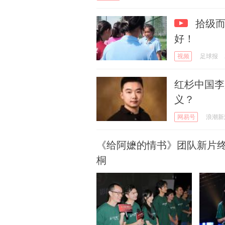
拾级而
好！
视频
足球报
红杉中国李
义？
网易号
浪潮新
《给阿嬷的情书》团队新片
桐