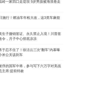
温岭一家四口走堤坝 9岁男孩被海浪卷走
1日施行！燃油车年检大改，这3类车麻烦
美生子撤销签证、永久禁止入境！川普签
政令，月子中心彻底凉凉
终于忍不住了！徐洁云三次“翻车”内幕曝
小米公关该刹车
被俘的国军中将，参与写下六万字对美战
毛主席:提前特赦