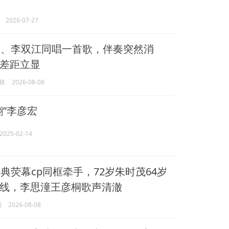
2026-07-27
、李双江同唱一首歌，伴奏突然消
差距立显
棋
2026-08-08
翻”李彦宏
2025-02-14
典荧幕cp同框牵手，72岁朱时茂64岁
线，李思潼王彦桐歌声清澈
闻
2026-08-08