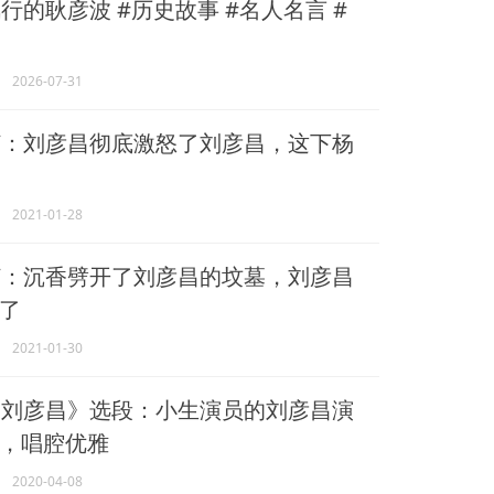
行的耿彦波 #历史故事 #名人名言 #
2026-07-31
：刘彦昌彻底激怒了刘彦昌，这下杨
2021-01-28
：沉香劈开了刘彦昌的坟墓，刘彦昌
了
2021-01-30
刘彦昌》选段：小生演员的刘彦昌演
，唱腔优雅
2020-04-08