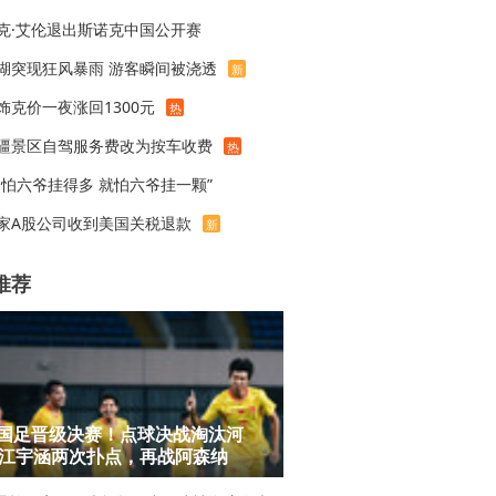
克·艾伦退出斯诺克中国公开赛
湖突现狂风暴雨 游客瞬间被浇透
新
饰克价一夜涨回1300元
热
疆景区自驾服务费改为按车收费
热
不怕六爷挂得多 就怕六爷挂一颗”
家A股公司收到美国关税退款
新
推荐
7国足晋级决赛！点球决战淘汰河
江宇涵两次扑点，再战阿森纳