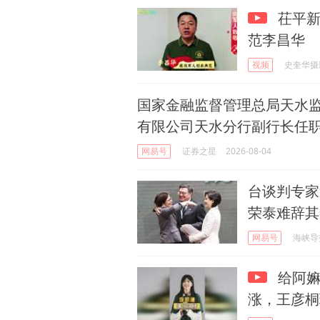
茌平新
范李昌华
视频
史奎华摄
国家金融监督管理总局天水
有限公司天水分行副行长任
网易号
证券之星
2026-08-04
台谈判专家
荣泰难辞其
网易号
海峡导
给阿嫲
涨，王彦桐