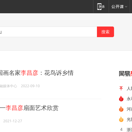
国画名家
李昌彦
：花鸟诉乡情
融媒体中心
2022-09-10
人
永
一
李昌彦
扇面艺术欣赏
河
光
2021-12-27
浙
4