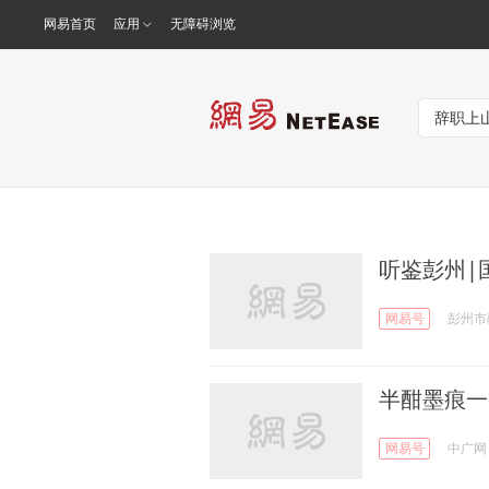
网易首页
应用
无障碍浏览
听鉴彭州|
网易号
彭州市
半酣墨痕一
网易号
中广网