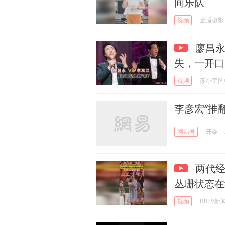
间乐队
视频
金盾摄影
廖昌永
失，一开口
视频
苏小宇的
李彦宏“推
网易号
开柒
两代经
丛珊状态在
视频
BRTV新