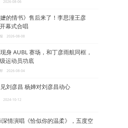
2026-08-06
嬷的情书》售后来了！李思潼王彦
开幕式合唱
报
2026-08-08
现身 AUBL 赛场，和丁彦雨航同框，
级运动员功底
帮
2026-08-04
见刘彦昌 杨婵对刘彦昌动心
2024-10-12
i深情演唱《恰似你的温柔》，五度空