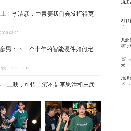
浙江
上！李洁彦：中青赛我们会发挥得更
8月
了！
2026-08-05
凡赴
署行
彦男：下一个十年的智能硬件如何定
雷军
光，
消费
2026-08-07
淮海
终于上映，可惜主演不是李思潼和王彦
术，