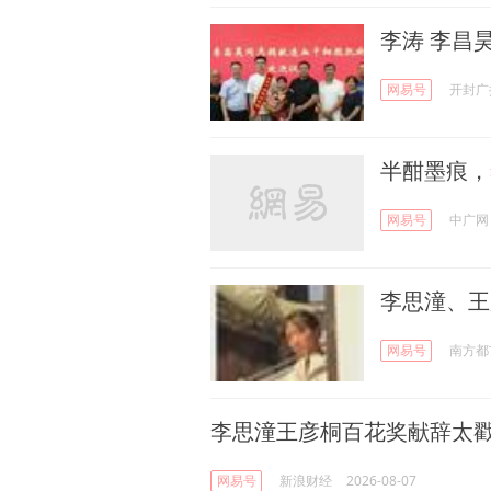
李涛 李昌
网易号
开封广
半酣墨痕，
网易号
中广网
李思潼、王
网易号
南方都
李思潼王彦桐百花奖献辞太
网易号
新浪财经
2026-08-07