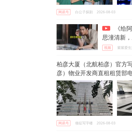
网易号
白公子探剧
2026-08-03
《给阿
思潼清新，
视频
紫紫爱生
柏彦大厦（北航柏彦）官方写
彦）物业开发商直租租赁部
网易号
领征写字楼
2026-08-03