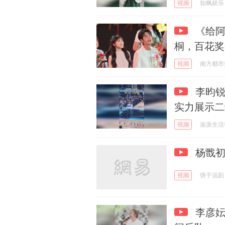
视频
知枫娱乐
《给阿
桐，百花奖
视频
南方都市
李昀锐
实力展示二
视频
渝派生活
杨戬初
视频
饼干说剧
李彦妘