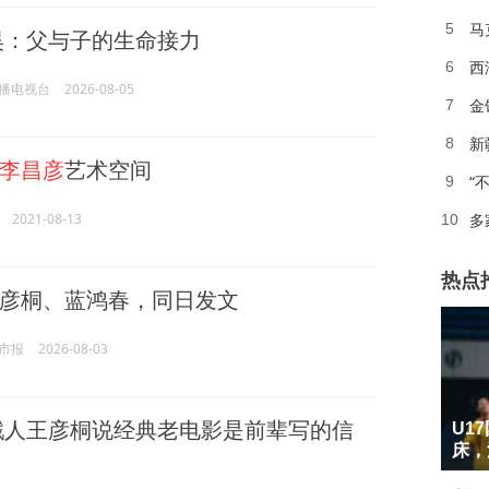
马
5
昊：父与子的生命接力
西
6
播电视台
2026-08-05
金
7
新
8
李昌彦
艺术空间
“
9
2021-08-13
多
10
热点
彦桐、蓝鸿春，同日发文
市报
2026-08-03
1
戳人王彦桐说经典老电影是前辈写的信
U1
2
床，
3