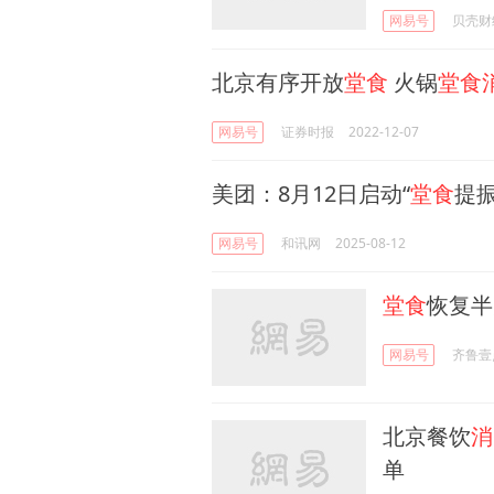
网易号
贝壳财
北京有序开放
堂食
火锅
堂食
网易号
证券时报
2022-12-07
美团：8月12日启动“
堂食
提振
网易号
和讯网
2025-08-12
堂食
恢复半
网易号
齐鲁壹
北京餐饮
消
单