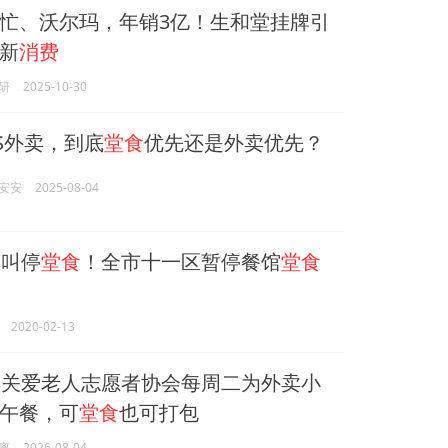
忙、沃尔玛，年销3亿！生和堂挂牌引
新
消费
研
2025-10-30
S外卖，到底
堂食
优先还是外卖优先？
安安
2025-08-04
叫停
堂食
！全市十一区暂停餐馆
堂食
2020-02-13
关爱老人志愿者协会每周二为外卖小
午餐，可
堂食
也可打包
离
2026-08-04