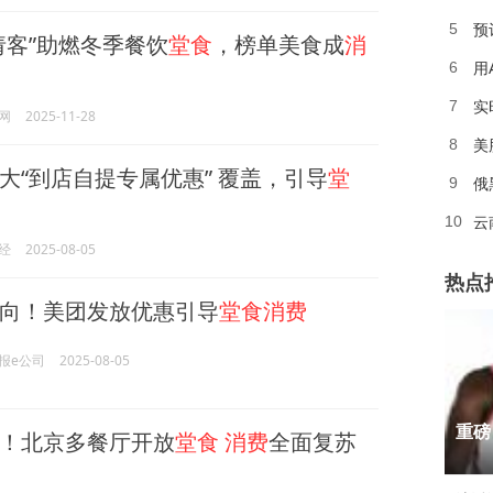
5
请客”助燃冬季餐饮
堂食
，榜单美食成
消
用
6
实
7
网
2025-11-28
美
8
大“到店自提专属优惠” 覆盖，引导
堂
俄
9
云
10
经
2025-08-05
热点
向！美团发放优惠引导
堂食消费
报e公司
2025-08-05
1
重磅
！北京多餐厅开放
堂食
消费
全面复苏
2
3