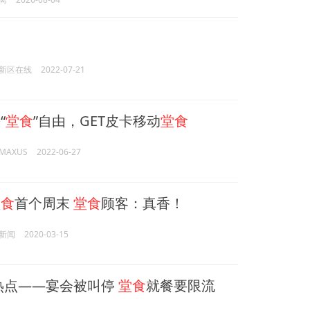
新区在线
2022-07-21
“
堂食
”自由，GET皮卡移动
堂食
AXUS
2022-06-27
堂食
首个周末
堂食
顾客：真香！
新闻
2020-03-15
热点——宴会被叫停
堂食
就餐要限流