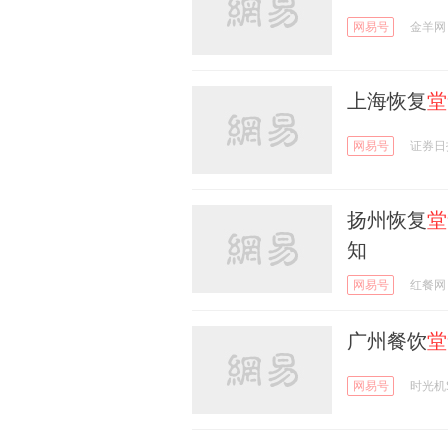
网易号
金羊网
上海恢复
堂
网易号
证券日
扬州恢复
堂
知
网易号
红餐网
广州餐饮
堂
网易号
时光机S