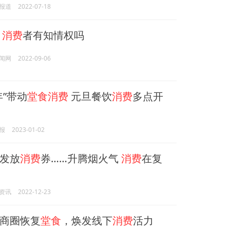
报道
2022-07-18
菜
消费
者有知情权吗
闻网
2022-09-06
年”带动
堂食消费
元旦餐饮
消费
多点开
报
2023-01-02
发放
消费
券……升腾烟火气
消费
在复
资讯
2022-12-23
商圈恢复
堂食
，焕发线下
消费
活力