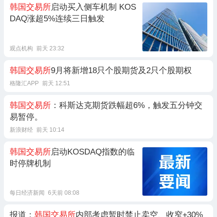
韩国交易所
启动买入侧车机制 KOS
DAQ涨超5%连续三日触发
观点机构
前天 23:32
韩国交易所
9月将新增18只个股期货及2只个股期权
格隆汇APP
前天 12:51
韩国交易所
：科斯达克期货跌幅超6%，触发五分钟交
易暂停。
新浪财经
前天 10:14
韩国交易所
启动KOSDAQ指数的临
时停牌机制
每日经济新闻
6天前 08:08
报道：
韩国交易所
内部考虑暂时禁止卖空、收窄±30%