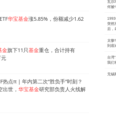
瓦尔
何被
TF
华宝基金
涨5.85%，份额减少1.62
19
突然
后，
太惨!
到底
基金
旗下11只
基金
重仓，合计持有
万元
台湾
我们
无锡
TF热点π | 年内第二次“胜负手”时刻？
横空出世，
华宝基金
研究部负责人火线解