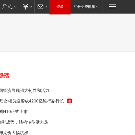
登录
注册免费邮箱
国经济展现强大韧性和活力
0后女柜员逆袭成4200亿银行副行长
沸
城H10正式上市
“绿”成势，结构转型活力足
饰克价大幅跳涨