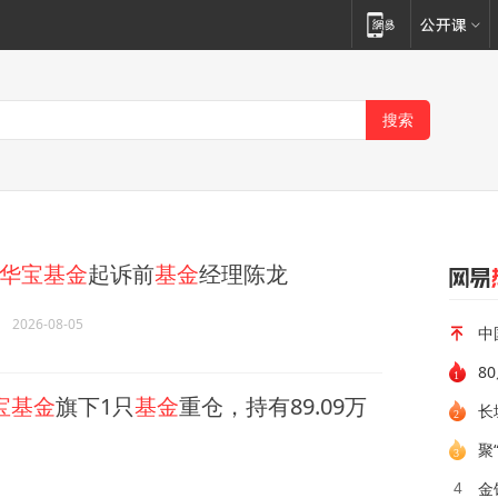
华宝基金
起诉前
基金
经理陈龙
2026-08-05
中
8
宝基金
旗下1只
基金
重仓，持有89.09万
长
聚
金
4