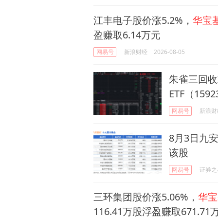
江丰电子股价涨5.2%，
华宝
盈赚取6.14万元
网易号
新浪财经
2026-08-05
朱雀三回收
ETF（159
网易号
新浪财
8月3日九安
该股
网易号
证券之
三环集团股价涨5.06%，
华宝
116.41万股浮盈赚取671.71