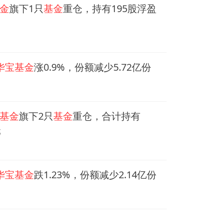
金
旗下1只
基金
重仓，持有195股浮盈
华宝基金
涨0.9%，份额减少5.72亿份
基金
旗下2只
基金
重仓，合计持有
元
华宝基金
跌1.23%，份额减少2.14亿份