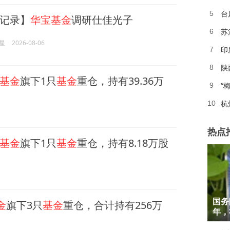
台
5
记录】
华宝基金
调研仕佳光子
苏
6
星
2026-08-06
印
7
陕
8
基金
旗下1只
基金
重仓，持有39.36万
“
9
杭
10
热点
基金
旗下1只
基金
重仓，持有8.18万股
1
国务
金
旗下3只
基金
重仓，合计持有256万
2
年，
3