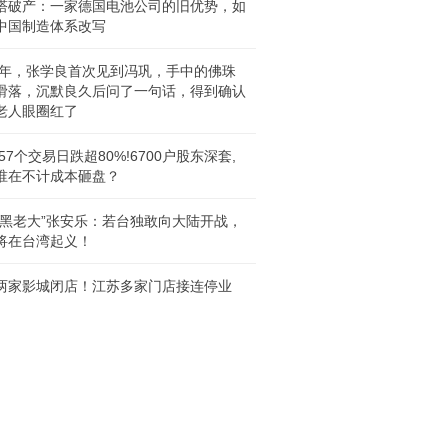
塔破产：一家德国电池公司的旧优势，如
中国制造体系改写
93年，张学良首次见到冯巩，手中的佛珠
滑落，沉默良久后问了一句话，得到确认
老人眼圈红了
57个交易日跌超80%!6700户股东深套,
谁在不计成本砸盘？
“黑老大”张安乐：若台独敢向大陆开战，
将在台湾起义！
两家影城闭店！江苏多家门店接连停业