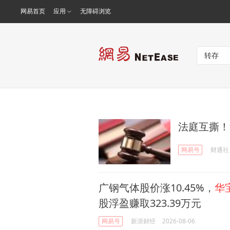
网易首页
应用
无障碍浏览
法庭互撕！
网易号
财通社
广钢气体股价涨10.45%，
华
股浮盈赚取323.39万元
网易号
新浪财经
2026-08-06