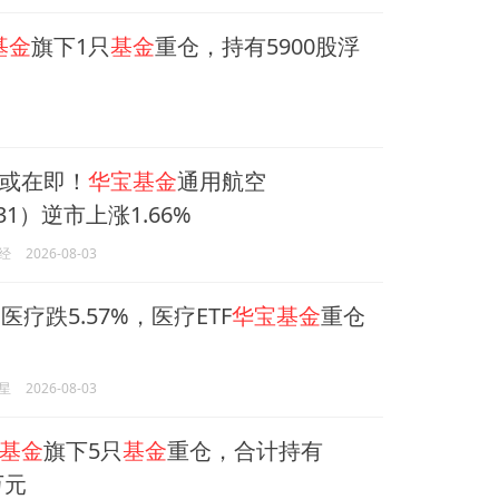
基金
旗下1只
基金
重仓，持有5900股浮
或在即！
华宝基金
通用航空
231）逆市上涨1.66%
经
2026-08-03
医疗跌5.57%，医疗ETF
华宝基金
重仓
星
2026-08-03
基金
旗下5只
基金
重仓，合计持有
万元