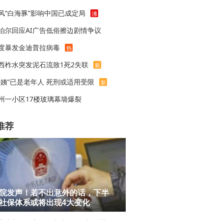
风“白海豚”影响中国已成定局
沸
泊尔回应AI广告低俗擦边剧情争议
度暴发金迪普拉病毒
热
西柞水突发泥石流致1死2失联
新
梅姨”已是老年人 死刑或适用受限
新
州一小区17楼玻璃幕墙爆裂
推荐
院发声！若不出意外的话，下半
社保体系或将出现4大变化