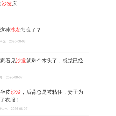
动
沙发
床
这种
沙发
怎么了？
米饭
2026-08-03
家看见
沙发
就剩个木头了，感觉已经
知
2026-08-07
坐皮
沙发
，后背总是被粘住，妻子为
了衣服！
吃o泡
2026-08-07