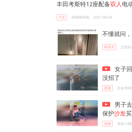
丰田考斯特12座配备
双人
电
汽车
经销商供稿
2021-08-04
不懂就问，
网易号
正经的
女子回
没招了
视频
社会奇闻
男子去
保护
沙发
买
视频
搞笑小熊