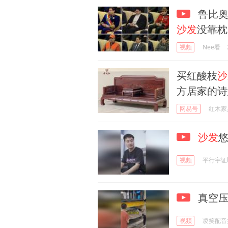
鲁比奥
沙发
没靠枕
视频
Nee看
买红酸枝
沙
方居家的诗
网易号
红木家
沙发
视频
平行宇证
真空压
视频
凌笑配音