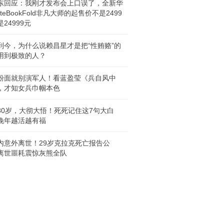
东回应：我刚才发布会上口误了，全新华
teBookFold非凡大师的起售价不是2499
24999元
到今，为什么说赖昌星才是把“性贿赂”的
用到极致的人？
粉面就别演军人！看蓝盈莹《兵自风中
，才知女兵巾帼本色
80岁，大彻大悟！死死记住这7句大白
晚年越活越有福
内意外离世！29岁克拉克死亡报告公
离世噩耗震惊灰熊全队