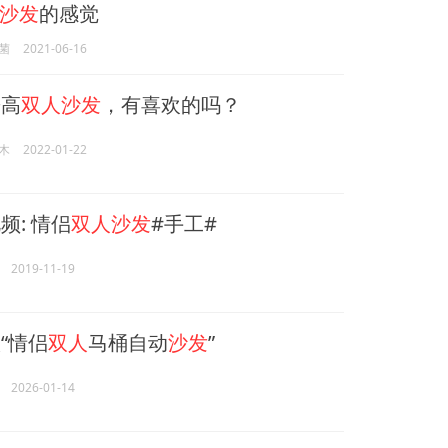
沙发
的感觉
菌
2021-06-16
高
双人沙发
，有喜欢的吗？
木
2022-01-22
频: 情侣
双人沙发
#手工#
2019-11-19
“情侣
双人
马桶自动
沙发
”
2026-01-14