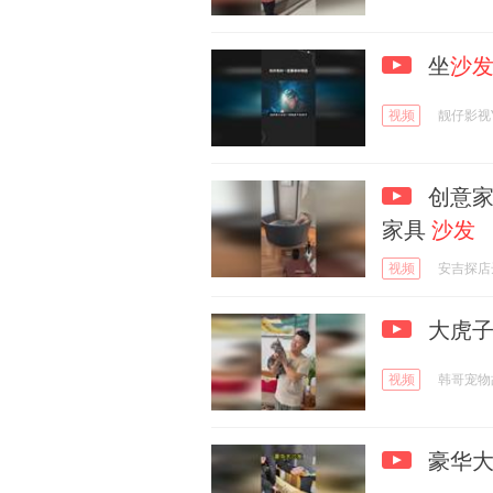
坐
沙
视频
靓仔影视
创意家
家具
沙发
视频
安吉探店
大虎子
视频
韩哥宠物
豪华