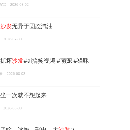
配音
2026-08-02
的
沙发
无异于固态汽油
2026-07-30
抓坏
沙发
#ai搞笑视频 #萌宠 #猫咪
看
2026-08-02
发
坐一次就不想起来
2026-08-08
了啥，冰箱、彩电、大
沙发
？