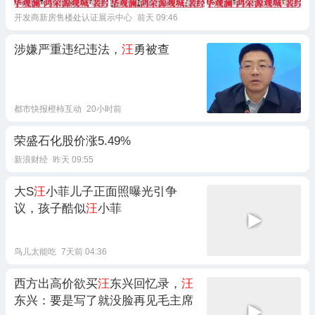
开发商新房售楼处认证展示中心
前天 09:46
涉嫌严重违纪违法，
汪
勇被查
都市快报橙柿互动
20小时前
荣盛石化股价涨5.49%
新浪财经
昨天 09:55
大S
汪
小菲儿子正面照曝光引争
议，孩子酷似
汪
小菲
鸟儿太能吃
7天前 04:36
西方出高价欲买
汪
东兴回忆录，
汪
东兴：要是写了就没脸再见毛主席