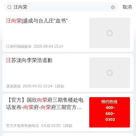
取消
汪向荣
|盛成与台儿庄“血书”
江南时报融媒体
2025-09-04 10:24
汪
苏泷向李荣浩道歉
潇湘晨报
2025-03-22 22:24
1跟贴
【官方】国欣
向荣
府三期售楼处电
话发布-
向荣
府-
向荣
府三期官方电
话-户型-价格-地址-楼盘详情-国欣
向荣
府三期 雨花主城树木岭城芯人
官方开发商售楼电话
3天前 02:55
1跟贴
居新品