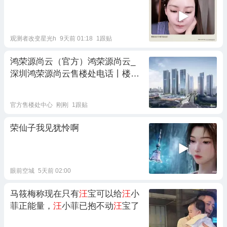
观测者改变星光h
9天前 01:18
1跟贴
鸿荣源尚云（官方） 鸿荣源尚云_
深圳 鸿荣源尚云售楼处电话丨楼盘
详情
官方售楼处中心
刚刚
1跟贴
荣仙子我见犹怜啊
眼前空城
5天前 02:00
马筱梅称现在只有
汪
宝可以给
汪
小
菲正能量，
汪
小菲已抱不动
汪
宝了