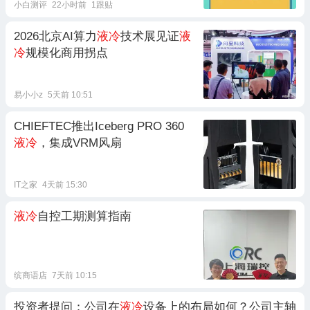
小白测评
22小时前
1跟贴
2026北京AI算力
液冷
技术展见证
液
冷
规模化商用拐点
易小小z
5天前 10:51
CHIEFTEC推出Iceberg PRO 360
液冷
，集成VRM风扇
IT之家
4天前 15:30
液冷
自控工期测算指南
缤商语店
7天前 10:15
投资者提问：公司在
液冷
设备上的布局如何？公司主轴