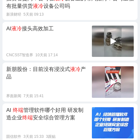
有批量供货
液冷
设备公司吗
新浪财经
5天前 09:13
AI
液冷
接头高效加工
CNCSST智造界
10天前 17:14
新朋股份：目前没有浸没式
液冷
产
品
界面新闻
7天前 15:41
AI
终端
管理软件哪个好用 研发制
造企业
终端
安全综合管理方案
固信软件
3天前 15:33
3跟贴