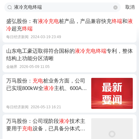
取消
盛弘股份：有
液冷充电
桩产品，产品兼容快充
终端
和
液
冷
超充
终端
每日经济新闻
2024-03-19 23:49
山东电工豪迈取得符合国标的
液冷充电终端
专利，整体
结构上功能分区清晰
金融界
2026-05-09 11:05
万马股份：
充电
桩业务方面，公司
已实现800kW全
液冷
主机、600A
液
冷充电终端
量产
每日经济新闻
2026-05-13 16:21
万马股份：公司现阶段
液冷
技术主
要用于
充电
设备，已具备分体式产
品主功率柜和
液冷终端
全
液冷
的产