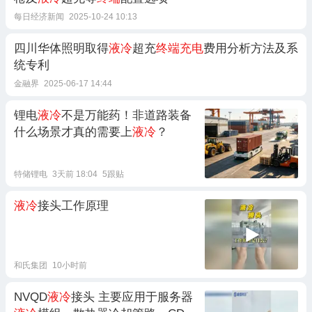
每日经济新闻
2025-10-24 10:13
四川华体照明取得
液冷
超充
终端充电
费用分析方法及系
统专利
金融界
2025-06-17 14:44
锂电
液冷
不是万能药！非道路装备
什么场景才真的需要上
液冷
？
特储锂电
3天前 18:04
5跟贴
液冷
接头工作原理
和氏集团
10小时前
NVQD
液冷
接头 主要应用于服务器