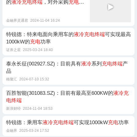
的
液冷充电终端
，对外采购
充电
模
块进行集成组装制造 快报
金融界灵通君
2024-11-04 16:24
特锐德：特来电面向乘用车的
液冷充电终端
可实现最高
1000kW的
充电
功率
证券之星
2025-03-24 18:40
泰永长征(002927.SZ)：目前具有
液冷
系列
充电终端
产
品
格隆汇
2024-07-10 15:32
百胜智能(301083.SZ)：目前有最高至600KW的
液冷充
电终端
新浪财经
2024-11-04 18:53
特锐德：乘用车
液冷充电终端
可实现1000kW
充电
功率
金融界
2025-03-24 17:52