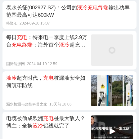
泰永长征(002927.SZ)：公司的
液冷充电终端
输出功率
范围最高可达600kW
格隆汇
2024-09-10 15:07
每日
充电
：特来电一季度上线2.9万
台
充电终端
；海外首个
液冷
超充站
上线；广东鼓励企业赠送
充电
桩
国际能源网
2024-04-19 12:59
液冷
超充时代，
充电
桩漏液安全如
何筑牢防线
漏水检测与监控科普之家
13天前 18:06
电缆被偷成欧洲
充电
桩最大敌人？
博主：全换
液冷
铝线就完了