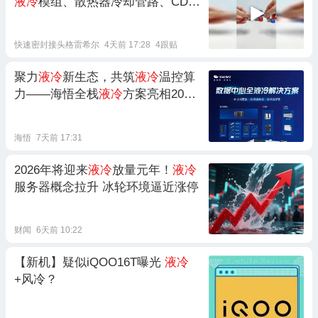
液冷
模组、散热器冷却管路、CDU
冷却管路
快速密封接头格雷希尔
4天前 17:28
4跟贴
聚力
液冷
新生态，共筑
液冷
温控算
力——海悟全栈
液冷
方案亮相2026
第六届国际AIDC
液冷
供应链千人峰
会
海悟
7天前 17:31
2026年将迎来
液冷
放量元年！
液冷
服务器概念拉升 冰轮环境逼近涨停
财闻
6天前 10:22
【新机】疑似iQOO16T曝光
液冷
+风冷？