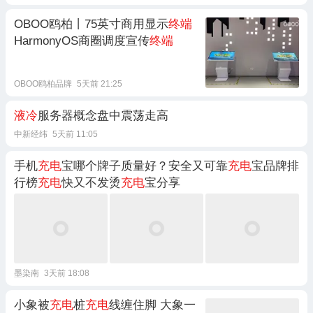
OBOO鸥柏丨75英寸商用显示
终端
HarmonyOS商圈调度宣传
终端
OBOO鸥柏品牌
5天前 21:25
液冷
服务器概念盘中震荡走高
中新经纬
5天前 11:05
手机
充电
宝哪个牌子质量好？安全又可靠
充电
宝品牌排
行榜
充电
快又不发烫
充电
宝分享
墨染南
3天前 18:08
小象被
充电
桩
充电
线缠住脚 大象一