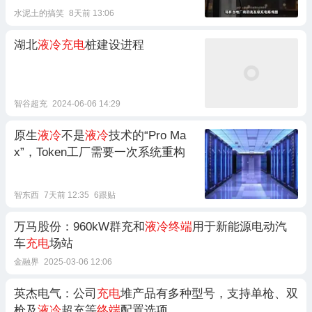
水泥土的搞笑
8天前 13:06
湖北
液冷充电
桩建设进程
智谷超充
2024-06-06 14:29
原生
液冷
不是
液冷
技术的“Pro Ma
x”，Token工厂需要一次系统重构
智东西
7天前 12:35
6跟贴
万马股份：960kW群充和
液冷终端
用于新能源电动汽
车
充电
场站
金融界
2025-03-06 12:06
英杰电气：公司
充电
堆产品有多种型号，支持单枪、双
枪及
液冷
超充等
终端
配置选项