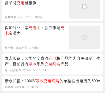
鼻子将
充电
桩推倒
青梦白话
前天 19:59
37跟贴
保加利亚共享
充电
宝：新兴市场
充
电
宝潜力
复活电共享充电宝
3小时前
泰永长征：公司的交直流
充电
桩产品均为自主研发、生
产，目前具有
液冷
系列
充电终端
产品
每日经济新闻
2024-07-10 16:14
泰永长征：1000V
液冷充电终端
的单枪输出电流为600A
金融界
2024-01-31 16:13
许继电气：公司在
液冷
方面有换流阀
液冷
装置、
液冷充
电
桩等产品