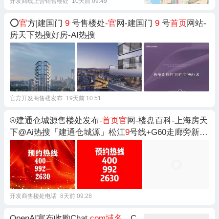
开发商线上营销售楼处
10天前 09:49
⭕
官
方|建国门
9
号售楼处
-官
网-建国门
9
号
首页
网站-
房天下热搜好房-AI热搜
官方开发商售楼发布
19天前 10:51
®建通仓城源售楼处发布
-首页官
网-楼盘百科-上海房天
下@Ai热搜「建通仓城源」松江
9
号线+G60走廊旁新
房/首开95-145平！
开发商售楼处电话
8天前 09:28
OpenAI宣布收购Chat
.com域名
，C