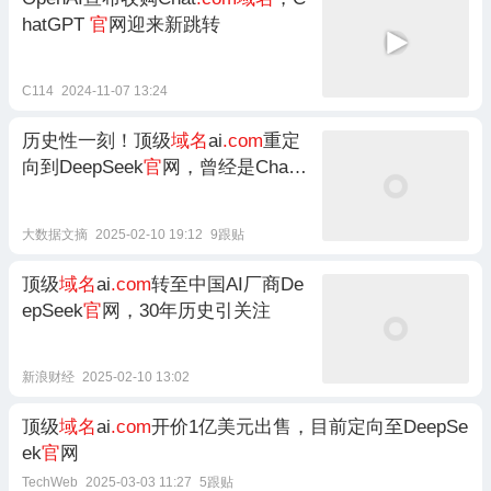
hatGPT
官
网迎来新跳转
C114
2024-11-07 13:24
历史性一刻！顶级
域名
ai
.com
重定
向到DeepSeek
官
网，曾经是ChatG
PT
大数据文摘
2025-02-10 19:12
9跟贴
顶级
域名
ai
.com
转至中国AI厂商De
epSeek
官
网，30年历史引关注
新浪财经
2025-02-10 13:02
顶级
域名
ai
.com
开价1亿美元出售，目前定向至DeepSe
ek
官
网
TechWeb
2025-03-03 11:27
5跟贴