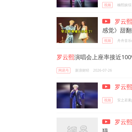
视频
楠熙娱综
罗云
感觉》甜翻
视频
舟舟音乐m
罗云熙
演唱会上座率接近100
网易号
新浪财经
2026-07-26
罗云
视频
安之若素
罗云
猫