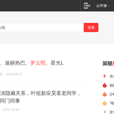
、迪丽热巴、
罗云熙
、星光L
竟
2026-08-07
夯
演隐藏关系，叶祖新应昊茗老同学，
沙
同门同事
“
2026-08-06
全
4