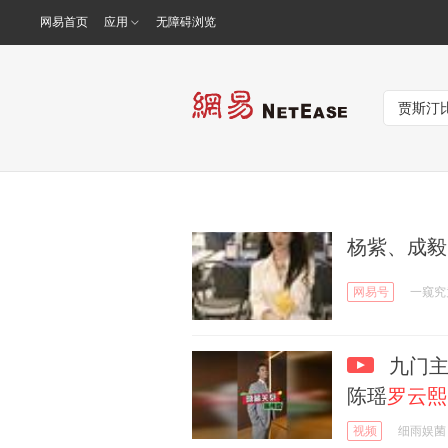
网易首页
应用
无障碍浏览
杨紫、成毅
网易号
一窥究
九门主
陈瑶
罗云熙
视频
细雨娱菌