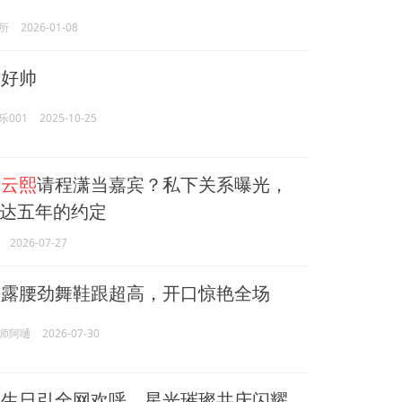
所
2026-01-08
熙
好帅
乐001
2025-10-25
罗云熙
请程潇当嘉宾？私下关系曝光，
达五年的约定
2026-07-27
熙
露腰劲舞鞋跟超高，开口惊艳全场
师阿嗵
2026-07-30
熙
生日引全网欢呼，星光璀璨共庆闪耀