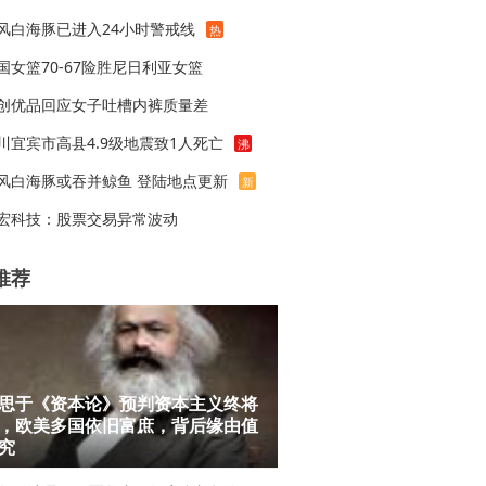
风白海豚已进入24小时警戒线
热
国女篮70-67险胜尼日利亚女篮
创优品回应女子吐槽内裤质量差
川宜宾市高县4.9级地震致1人死亡
沸
风白海豚或吞并鲸鱼 登陆地点更新
新
宏科技：股票交易异常波动
推荐
思于《资本论》预判资本主义终将
，欧美多国依旧富庶，背后缘由值
究