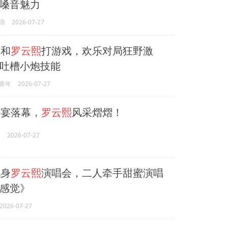
嗓音魅力
浪
2026-07-27
和
罗云熙
打游戏，欢乐对局狂野激
吐槽小炮技能
青年
2026-07-27
宴落幕，
罗云熙
风采熠熠！
l
2026-07-27
身
罗云熙
演唱会，二人牵手甜蜜演唱
感觉》
2026-07-27