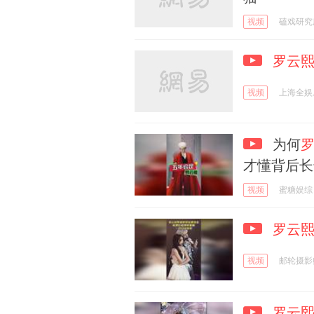
视频
磕戏研究
罗云
视频
上海全娱
为何
才懂背后长
视频
蜜糖娱综
罗云
视频
邮轮摄影
罗云