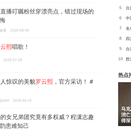
台
5
熙
直播叮嘱粉丝穿漂亮点，错过现场的
中
6
悔
名
7
健康
2026-08-08
四
8
罗云熙
唱歌！
台
9
胜
10
2026-07-28
热点
人惊叹的美貌
罗云熙
，官方采访！ #
起668
2026-04-20
马克
1
消亡
熙
的女兄弟团究竟有多权威？程潇志趣
2
得深
韵患难知己
3