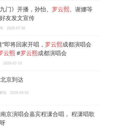
九门》开播，孙怡、
罗云熙
、谢娜等
好友发文宣传
闻
2026-07-30
娃”即将回家开唱，
罗云熙
成都演唱会
罗云熙
#
罗云熙
成都演唱会
2026-07-10
熙
北京到达
解说
2026-06-02
熙
南京演唱会嘉宾程潇合唱， 程潇唱歌
呀