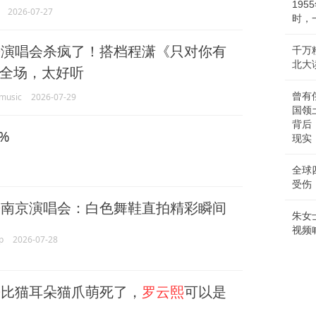
19
2026-07-27
时，
熙
演唱会杀疯了！搭档程潇《只对你有
千万
北大
全场，太好听
曾有
usic
2026-07-29
国领
背后
%
现实
全球
受伤
熙
南京演唱会：白色舞鞋直拍精彩瞬间
朱女
视频
p
2026-07-28
熙
比猫耳朵猫爪萌死了，
罗云熙
可以是