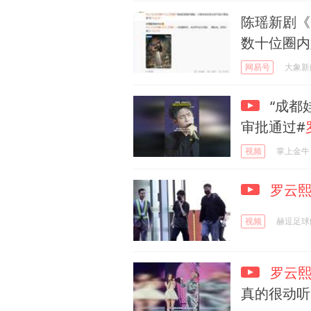
陈瑶新剧《
数十位圈内
网易号
大象新
“成都
审批通过#
视频
掌上金牛
罗云
视频
赫逗足球
罗云
真的很动听