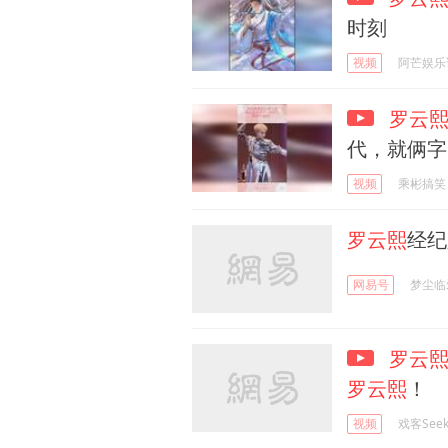
时刻
视频
阿芒娱乐
罗云
代，就俩字
视频
乘彬搞笑
罗云熙
经纪
网易号
梦尘临
罗云
罗云熙
！
视频
戏客Seek