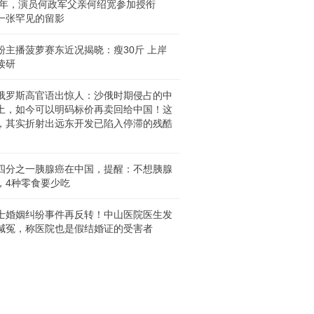
55年，演员何政军父亲何绍宽参加授衔
一张罕见的留影
粉主播菠萝赛东近况揭晓：瘦30斤 上岸
读研
俄罗斯高官语出惊人：沙俄时期侵占的中
土，如今可以明码标价再卖回给中国！这
，其实折射出远东开发已陷入停滞的残酷
四分之一胰腺癌在中国，提醒：不想胰腺
，4种零食要少吃
士婚姻纠纷事件再反转！中山医院医生发
喊冤，称医院也是假结婚证的受害者