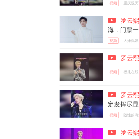
视频
重庆观天
罗云
海，门票一
视频
大妹侃娱
罗云
视频
板扎在线
罗云
定发挥尽显
视频
随性的海
罗云