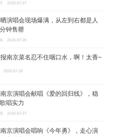
下
2026-07-27
熙
晒演唱会现场爆满，从左到右都是人
分钟售罄
乐
2026-07-26
熙
报南京菜名忍不住咽口水，啊！太香~
2026-07-26
熙
南京演唱会献唱《爱的回归线》，稳
歌唱实力
浪
2026-07-27
熙
南京演唱会唱响《今年勇》，走心演