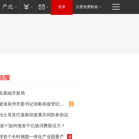
登录
注册免费邮箱
实基础开新局
福建省泉州市委书记张毅恭接受纪律审查和监察调查
新
特土耳其巴基斯坦签署共同防务协议
电影+”如何激发千亿级消费新活力？
球首个长时储能一体化产业园量产
沸