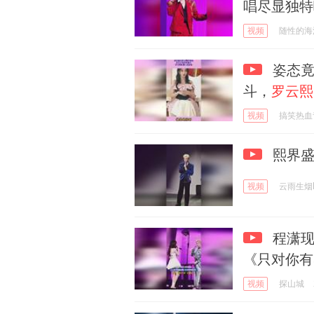
唱尽显独特
视频
随性的海
姿态竟
斗，
罗云熙
视频
搞笑热血
熙界盛
视频
云雨生烟
程潇现
《只对你有
视频
探山城