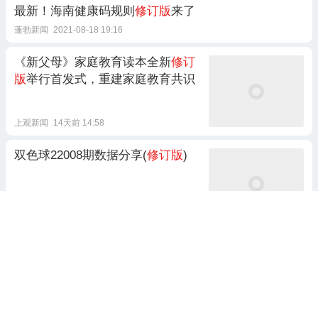
最新！海南健康码规则
修订版
来了
蓬勃新闻
2021-08-18 19:16
《新父母》家庭教育读本全新
修订
版
举行首发式，重建家庭教育共识
上观新闻
14天前 14:58
双色球22008期数据分享(
修订版
)
AI数据看彩
2022-01-18 12:44
4跟贴
年度精品图书推荐:《诗性正义》(
修订版
)
律新文化
2026-01-12 23:26