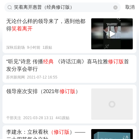
取消
无论什么样的领导来了，遇到他都
得
笑着离开
深秋后剧场
9小时前
1跟贴
“听见”诗意 传播
经典
《诗话江南》喜马拉雅
修订版
首
发分享会举行
苏州新闻网
2021-07-12 16:55
领导座次安排（2021年
修订版
）
干部关注
2021-03-28 13:11
441跟贴
李建永：立秋看秋
（修订版
）——