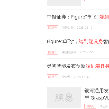
中银证券：Figure“单飞”
端
网易号
智通财经
2025-02-10
Figure“单飞”，
端到端具身
智
网易号
中国能源网
2025-02-10
灵初智能发布创新
端到端具
网易号
金融界
2024-12-30
银河通用发
型 GraspV
网易号
IT之家