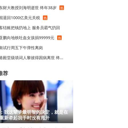
东财大教授刘海明逝世 终年38岁
热
国退回1000亿美元关税
热
客结账把钱扔地上 服务员霸气扔回
亚鹏向地铁吐血女孩捐99999元
热
南试行周五下午弹性离岗
香港殿堂级填词人黎彼得因病离世 终年76岁
推荐
：我这辈子最明智的决定，就是在
重新牵起我手时没有甩开