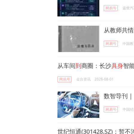
网易号
盖世汽
从教师共情
网易号
中国教
从车间
到
商圈：长沙
具身
智
网易号
金台资讯
2026-08-01
数智导刊 |
网易号
中国经
世纪恒通(301428.SZ)：暂