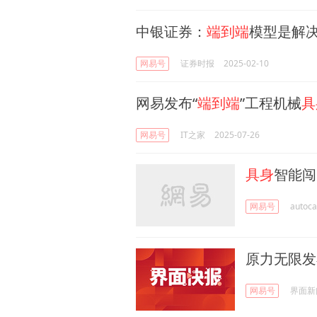
中银证券：
端到端
模型是解
网易号
证券时报
2025-02-10
网易发布“
端到端
”工程机械
具
网易号
IT之家
2025-07-26
具身
智能闯
网易号
autoc
原力无限发
网易号
界面新