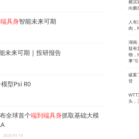
横滨
向鹏
到端具身
智能未来可期
人有
肉，
湖南
疑有
能未来可期 | 投研报告
物，
事”
破案
登
身
模型Psi R0
WT
头，
布全球首个
端到端具身
抓取基础大模
LA
2025-01-10