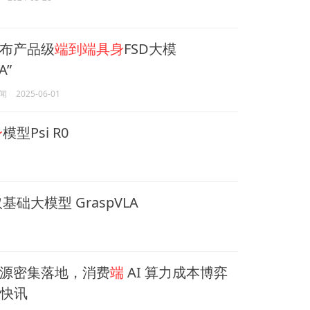
布产品级
端到端具身
FSD大模
A”
闻
2025-06-01
身
模型Psi R0
基础大模型 GraspVLA
源密集落地，消费
端
AI 算力成本博弈
沿快讯