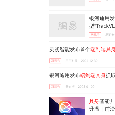
银河通用发
型“TrackVL
网易号
界面新
灵初智能发布首个
端到端具
网易号
三言科技
2024-12-30
银河通用发布
端到端具身
抓取
网易号
新京报
2025-01-09
具身
智能开
升温 | 前