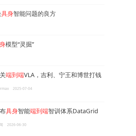
决
具身
智能问题的良方
身
模型“灵掘”
关
端到端
VLA，吉利、宁王和博世打钱
armax
2025-07-04
布
具身
智能
端到端
智训体系DataGrid
闻
2026-06-30