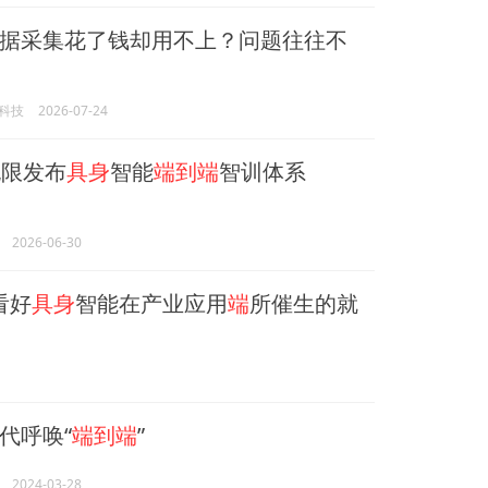
据采集花了钱却用不上？问题往往不
科技
2026-07-24
限发布
具身
智能
端到端
智训体系
2026-06-30
期看好
具身
智能在产业应用
端
所催生的就
代呼唤“
端到端
”
2024-03-28