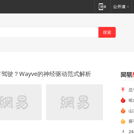
驾驶？Wayve的神经驱动范式解析
总
哈
山
探
2
4