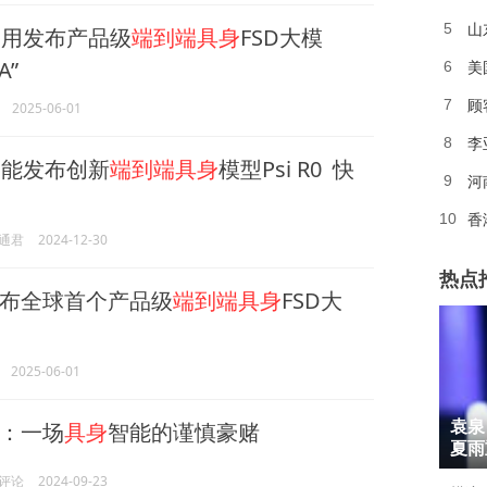
山
5
用发布产品级
端到端具身
FSD大模
A”
美
6
顾
7
2025-06-01
李
8
能发布创新
端到端具身
模型Psi R0 快
河
9
10
通君
2024-12-30
热点
布全球首个产品级
端到端具身
FSD大
2025-06-01
1
：一场
具身
智能的谨慎豪赌
袁泉
2
夏雨
技评论
2024-09-23
3