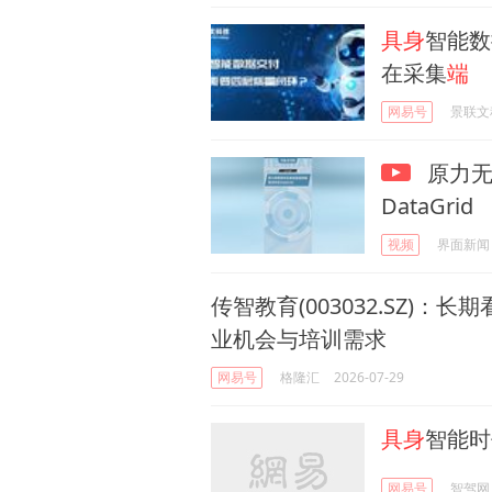
具身
智能数
在采集
端
网易号
景联文
原力无
DataGrid
视频
界面新闻
传智教育(003032.SZ)：长
业机会与培训需求
网易号
格隆汇
2026-07-29
具身
智能时
网易号
智驾网