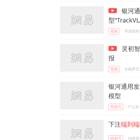
银河通
型“TrackVL
视频
界面新闻
灵初智
报
视频
金融界灵
银河通用发
模型
网易号
IT之家
下注
端到端
网易号
AI科