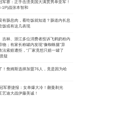
冠军赛：正手击溃美国大满贯男单亚军！
3-1约战张本智和
没有肠息肉，看吃饭就知道？肠道内长息
吃饭或有这几表现
、吉林、浙江多位消费者投诉飞鹤奶粉内
异物；有家长称罐内发现“像蜘蛛腿”异
依法索赔遭拒，“厂家竟想只赔一罐了
引质疑
了！詹姆斯选择加盟76人，竟是因为哈
T冠军赛捷报：女单爆大冷！蒯曼剃光
王艺迪大战伊藤美诚！