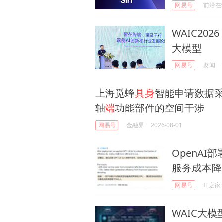
网易号
前沿在
WAIC20
大模型
网易号
财闻
上海觅蜂
具身
智能申请数据
轴
端
功能部件的空间干涉
网易号
金融界
2026-08-01
OpenAI
服务成本降
网易号
IT之家
WAIC大