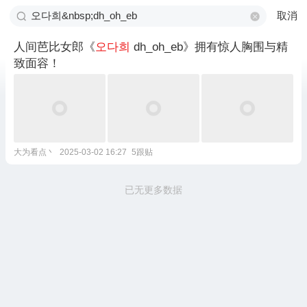
取消
人间芭比女郎《
오다희
dh_oh_eb》拥有惊人胸围与精
致面容！
大为看点丶
2025-03-02 16:27
5跟贴
已无更多数据