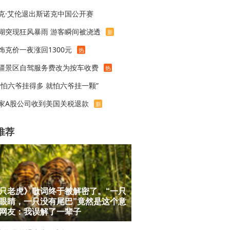
克·艾伦退出斯诺克中国公开赛
湖突现狂风暴雨 游客瞬间被浇透
新
饰克价一夜涨回1300元
热
疆景区自驾服务费改为按车收费
热
不怕六爷挂得多 就怕六爷挂一颗”
家A股公司收到美国关税退款
新
推荐
只老虎》歌词终于被解密了。“一只
眼睛，一只没有尾巴”竟然是这个意
网友：我误解了一辈子