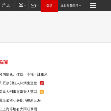
登录
注册免费邮箱
民的健康、体质、幸福一脉相承
和豆浆创始人林炳生逝世
沸
南重大刑事案嫌疑人落网
新
影经济撬动暑期消费新蓝海
江上海等地有大雨或暴雨