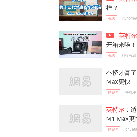
样？
视频
PChom
英特
开箱来啦！
视频
科技视讯
不挤牙膏了
Max更快
网易号
手机中
英特尔
：适
M1 Max更
网易号
cnBet