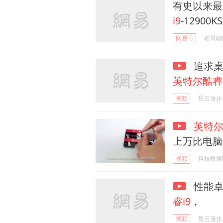
有史以来最
i9
-12900
网易号
乾哥聊
追求桌
英特尔酷睿i
视频
星云漫步
英特
上万比电脑
视频
科技数据
性能卓
睿i9
，
视频
星云漫步