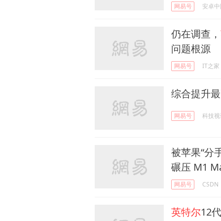
网易号
安卓中
仍在调查，
问题根源
网易号
IT之家
综合提升最
网易号
科技视
被苹果“分
碾压 M1 M
网易号
CSDN
英特尔
12