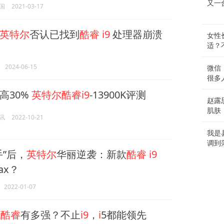
又一
国
2021-03-17
英特尔
否认已找到
酷睿
i9
处理器崩溃
女性
适？
2024-06-15
微信
很多
高30%
英特尔酷睿i9
-13900K评测
赵露
肌肤
讯
2022-10-21
我是
调到
手”后，
英特尔
华丽逆袭：新款
酷睿
i9
ax？
2022-01-07
代
酷睿
有多强？不止
i9
，
i
5都能领先