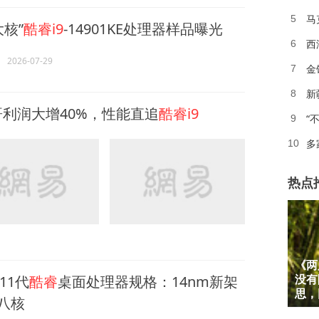
马
5
大核”
酷睿i9
-14901KE处理器样品曝光
西
6
2026-07-29
金
7
新
8
哥利润大增40%，性能直追
酷睿i9
“
9
多
10
热点
《两
1
11代
酷睿
桌面处理器规格：14nm新架
没有
2
思，
八核
3