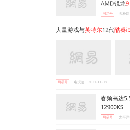
AMD锐龙
9
网易号
天极网
大量游戏与
英特尔
12代
酷睿i
网易号
电玩迷
2021-11-08
睿频高达5.
12900KS
网易号
太平洋