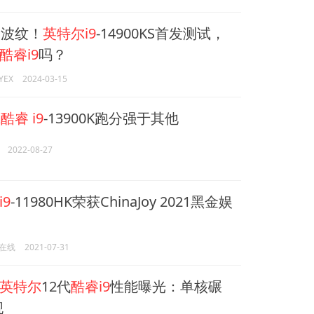
波纹！
英特尔i9
-14900KS首发测试，
酷睿i9
吗？
EX
2024-03-15
尔酷睿
i9
-13900K跑分强于其他
2022-08-27
9
-11980HK荣获ChinaJoy 2021黑金娱
在线
2021-07-31
英特尔
12代
酷睿i9
性能曝光：单核碾
舰