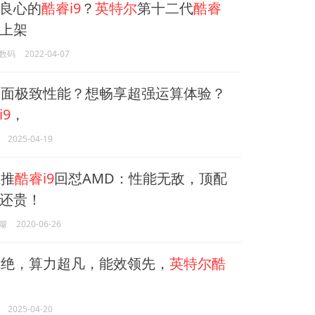
良心的
酷睿i9
？
英特尔
第十二代
酷睿
KS上架
数码
2022-04-07
面极致性能？想畅享超强运算体验？
9
，
2025-04-19
尔
推
酷睿i9
回怼AMD：性能无敌，顶配
还贵！
囖
2020-06-26
绝，算力超凡，能效领先，
英特尔酷
2025-04-20