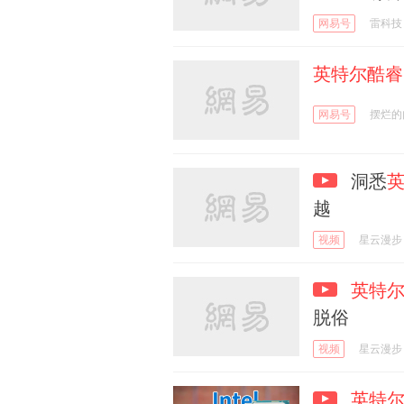
网易号
雷科技
英特尔酷睿i
网易号
摆烂的
洞悉
英
越
视频
星云漫步
英特尔
脱俗
视频
星云漫步
英特