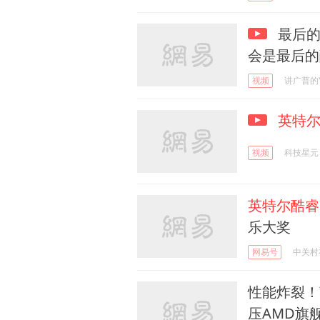
最后的
会是最后的
视频
讲广普的Y
英特
视频
科技星元
英特尔酷睿i
乐大奖
网易号
中关村
性能炸裂！
压AMD旗