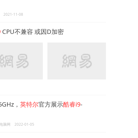
2021-11-08
9
CPU不兼容 或因D加密
5GHz，
英特尔
官方展示
酷睿i9
-
电脑网
2022-01-05