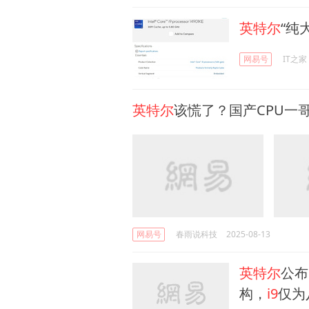
英特尔
“纯
网易号
IT之家
英特尔
该慌了？国产CPU一
网易号
春雨说科技
2025-08-13
英特尔
公布
构，
i9
仅为