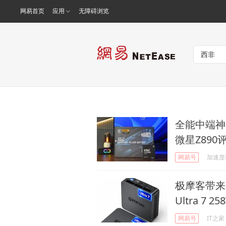
网易首页
应用
无障碍浏览
全能中端神
微星Z890
网易号
加速度
极摩客带来K
Ultra 7 25
网易号
IT之家