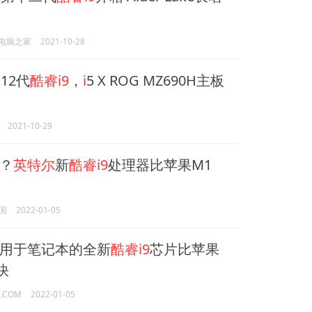
e电脑之家
2021-10-28
尔
12代
酷睿i9
，
i
5 X ROG MZ690H主板
2021-10-29
？
英特尔
新
酷睿i9
处理器比苹果M1
国
2022-01-05
用于笔记本的全新
酷睿i9
芯片比苹果
快
a.COM
2022-01-05