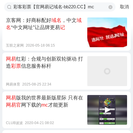
取消
京客网：好商标配好
域名
，中文
域
名
“中文网址”让品牌更易
记
互联之家网
2026-05-18 06:15
网易
红彩：合规与创新双轮驱动 打
造
彩票
信息服务标杆
网易体育
2025-08-25 22:34
网易
版我的世界最新版星际 只有在
网易官
网下载的
mc
才能更新
CLUB波波
2020-04-21 08:02