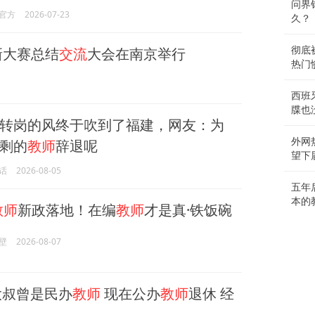
问界
官方
2026-07-23
久？
新大赛总结
交流
大会在南京举行
彻底
热门
西班
牒也
转岗的风终于吹到了福建，网友：为
外网
剩的
教师
辞退呢
望下
话
2026-08-05
五年
本的
教师
新政落地！在编
教师
才是真·铁饭碗
壁
2026-08-07
大叔曾是民办
教师
现在公办
教师
退休 经