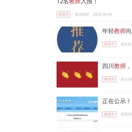
12名
教师
入围！
网易号
新浪财经
2026-08-06
年轻
教师
向
网易号
校长派
四川
教师
，
网易号
四川省
正在公示！
网易号
射阳市