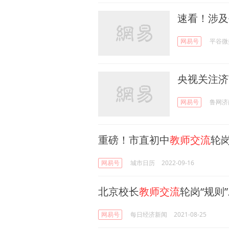
速看！涉及
网易号
平谷微
央视关注济
网易号
鲁网济
重磅！市直初中
教师交流
轮
网易号
城市日历
2022-09-16
北京校长
教师交流
轮岗“规则
网易号
每日经济新闻
2021-08-25