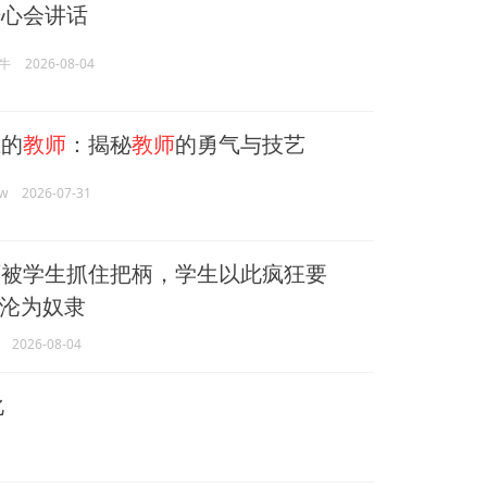
开心会讲话
牛
2026-08-04
的
教师
：揭秘
教师
的勇气与技艺
w
2026-07-31
师
被学生抓住把柄，学生以此疯狂要
沦为奴隶
2026-08-04
化