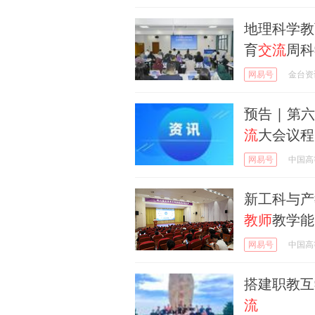
地理科学教
育
交流
周科
网易号
金台资
预告 | 第
流
大会议程
网易号
中国高
新工科与产
教师
教学能
网易号
中国高
搭建职教互
流