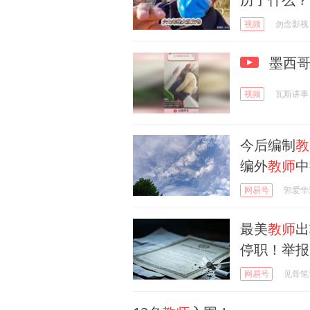
视频
勿念影视
墨西
视频
瓦斯讲事
今后编制
教
编外
教师
中
网易号
郭爱华
最美
教师
出
停职！举报
网易号
见骨笔