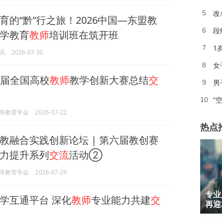
改
5
育的“黔”行之旅！2026中国—东盟教
段
6
学教育
教师
培训班在筑开班
1
7
讯
2026-07-30
女
8
六届全国高校
教师
教学创新大赛总结
交
男
9
“
10
等教育学会
2026-07-22
热点
教融合实践创新论坛 | 第六届教创赛
力提升系列
交流
活动②
等教育学会
2026-07-29
1
专业
学互通平台 深化
教师
专业能力共建
交
2
再迎
3