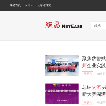
网易首页
应用
无障碍浏览
聚焦数智赋
师
企业实践
网易号
职教桥
总结
交流
共
新大赛圆满
网易号
中国高