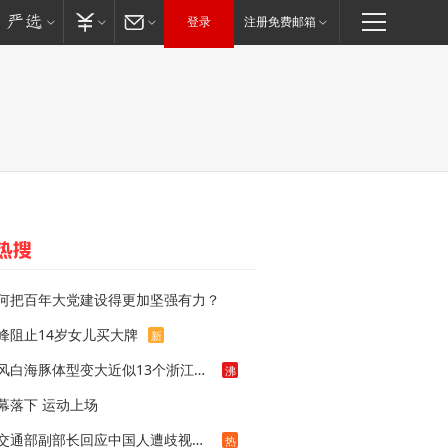
登录
注册免费邮箱
何把百年大党建设得更加坚强有力？
峰阻止14岁女儿买大牌
新
台风白海豚体型变大近似13个浙江面积
沸
幕落下 运动上场
泰交通部副部长回应中国人遭歧视手势
热