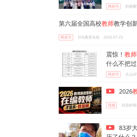
网易号
职教圈
第六届全国高校
教师
教学创
网易号
EOL教育在线
2026-07-23
震惊！
教师
什么不把过
网易号
火山詩
2026
视频
叹息的墙
83岁
历了什么？