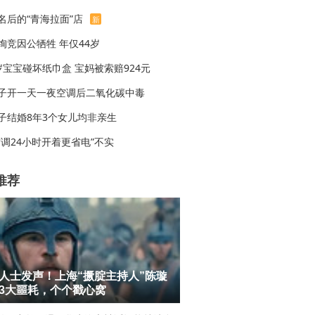
名后的“青海拉面”店
新
绚竞因公牺牲 年仅44岁
岁宝宝碰坏纸巾盒 宝妈被索赔924元
子开一天一夜空调后二氧化碳中毒
子结婚8年3个女儿均非亲生
空调24小时开着更省电”不实
推荐
人士发声！上海“撅腚主持人”陈璇
3大噩耗，个个戳心窝