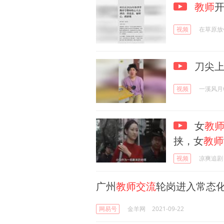
教师
视频
在草原放
刀尖上
视频
一溪风月
女
教
挟，女
教师
视频
凉爽追剧
广州
教师交流
轮岗进入常态
网易号
金羊网
2021-09-22