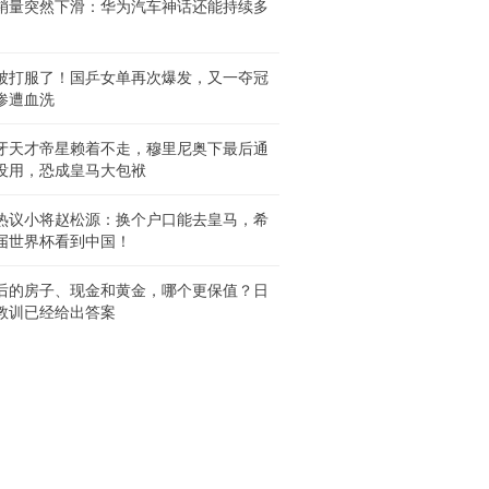
销量突然下滑：华为汽车神话还能持续多
被打服了！国乒女单再次爆发，又一夺冠
惨遭血洗
牙天才帝星赖着不走，穆里尼奥下最后通
没用，恐成皇马大包袱
热议小将赵松源：换个户口能去皇马，希
届世界杯看到中国！
后的房子、现金和黄金，哪个更保值？日
教训已经给出答案