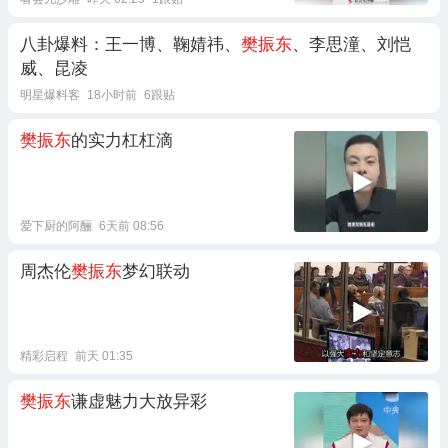
八卦爆料：王一博、鞠婧祎、
樊振东
、李思潼、刘恺
威、昆凌
明星爆料客
18小时前
6跟贴
樊振东
的实力杠杠滴
爱下厨的阿酾
6天前 08:56
周杰伦
樊振东
梦幻联动
精彩启程
前天 01:35
樊振东
谦虚魅力大放异彩