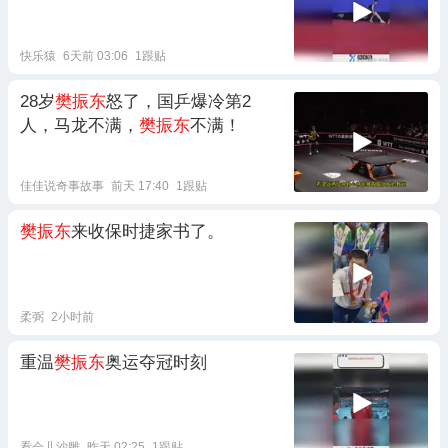
快乐猿
6天前 03:06
1跟贴
28岁
樊振东
怒了，国乒爆冷第2
人，马龙不满，
樊振东
不满！
佳佳说奇事故事
前天 17:40
1跟贴
樊振东
来收保时捷家书了。
柔弼
2小时前
重温
樊振东
奥运夺冠时刻
看会儿沙雕
昨天 02:25
1跟贴