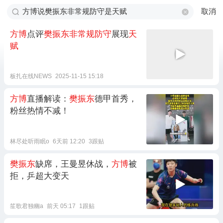
取消
方博
点评
樊振东非常规防守
展现
天
赋
板扎在线NEWS
2025-11-15 15:18
方博
直播解读：
樊振东
德甲首秀，
粉丝热情不减！
林尽处听雨眠o
6天前 12:20
3跟贴
樊振东
缺席，王曼昱休战，
方博
被
拒，乒超大变天
笙歌君独幽a
前天 05:17
1跟贴