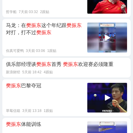
哲学船
7天前 03:32
2跟贴
马龙：在
樊振东
这个年纪跟
樊振东
对打，打不过
樊振东
你真可爱鸭
3天前 03:06
1跟贴
俱乐部经理谈
樊振东
首秀
樊振东
欢迎赛必须隆重
新浪财经
5天前 18:42
4跟贴
樊振东
巴黎夺冠
草莓信箱
3天前 13:18
1跟贴
樊振东
体能训练