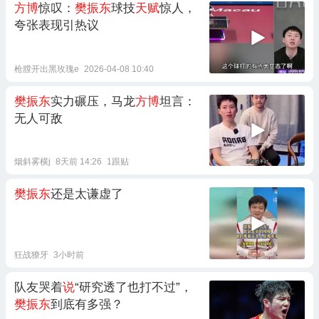
方博
惊叹：
樊振东
球技
天赋
惊人，
夸张表现引热议
枪膛开出黑玫瑰e
2026-04-08 10:40
樊振东
实力碾压，马龙
方博
坦言：
无人可敌
烟斜雾横j
8天前 14:26
1跟贴
樊振东
还是太谦虚了
狂战獠牙
3小时前
队友哭着
说
“研究透了也打不过”，
樊振东
到底有多强？