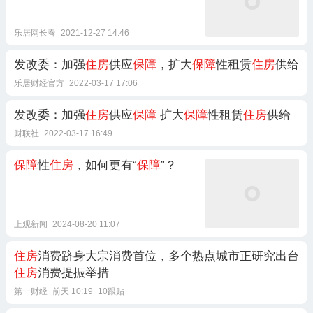
乐居网长春
2021-12-27 14:46
发改委：加强
住房
供应
保障
，扩大
保障
性租赁
住房
供给
乐居财经官方
2022-03-17 17:06
发改委：加强
住房
供应
保障
扩大
保障
性租赁
住房
供给
财联社
2022-03-17 16:49
保障
性
住房
，如何更有“
保障
”？
上观新闻
2024-08-20 11:07
住房
消费跻身大宗消费首位，多个热点城市正研究出台
住房
消费提振举措
第一财经
前天 10:19
10跟贴