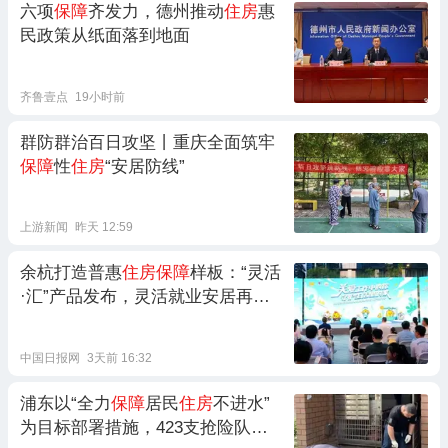
六项
保障
齐发力，德州推动
住房
惠
民政策从纸面落到地面
齐鲁壹点
19小时前
群防群治百日攻坚丨重庆全面筑牢
保障
性
住房
“安居防线”
上游新闻
昨天 12:59
余杭打造普惠
住房保障
样板：“灵活
·汇”产品发布，灵活就业安居再添
新支撑
中国日报网
3天前 16:32
浦东以“全力
保障
居民
住房
不进水”
为目标部署措施，423支抢险队伍