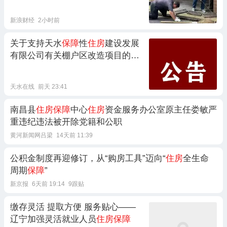
已待命
新浪财经
2小时前
关于支持天水
保障
性
住房
建设发展
有限公司有关棚户区改造项目的公
告
天水在线
前天 23:41
南昌县
住房保障
中心
住房
资金服务办公室原主任娄敏严
重违纪违法被开除党籍和公职
黄河新闻网吕梁
14天前 11:39
公积金制度再迎修订，从“购房工具”迈向“
住房
全生命
周期
保障
”
新京报
6天前 19:14
9跟贴
缴存灵活 提取方便 服务贴心——
辽宁加强灵活就业人员
住房保障