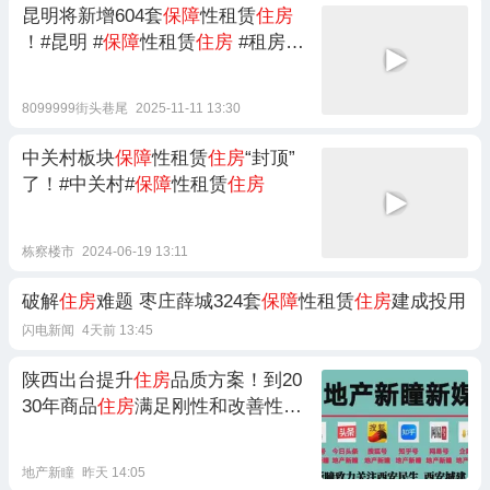
昆明将新增604套
保障
性租赁
住房
！#昆明 #
保障
性租赁
住房
#租房 #
保障
房
8099999街头巷尾
2025-11-11 13:30
中关村板块
保障
性租赁
住房
“封顶”
了！#中关村#
保障
性租赁
住房
栋察楼市
2024-06-19 13:11
破解
住房
难题 枣庄薛城324套
保障
性租赁
住房
建成投用
闪电新闻
4天前 13:45
陕西出台提升
住房
品质方案！到20
30年商品
住房
满足刚性和改善性需
求！
地产新瞳
昨天 14:05