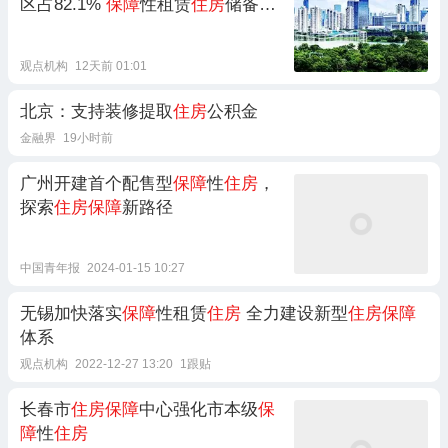
区占82.1%
保障
性租赁
住房
储备占
比86.2%
观点机构
12天前 01:01
北京：支持装修提取
住房
公积金
金融界
19小时前
广州开建首个配售型
保障
性
住房
，
探索
住房保障
新路径
中国青年报
2024-01-15 10:27
无锡加快落实
保障
性租赁
住房
全力建设新型
住房保障
体系
观点机构
2022-12-27 13:20
1跟贴
长春市
住房保障
中心强化市本级
保
障
性
住房