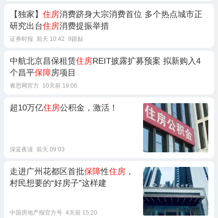
【独家】
住房
消费跻身大宗消费首位 多个热点城市正
研究出台
住房
消费提振举措
证券时报
前天 10:42
9跟贴
中航北京昌保租赁
住房
REIT披露扩募预案 拟新购入4
个昌平
保障
房项目
睿思网官方
10天前 19:06
超10万亿
住房
公积金，激活！
深蓝夜读
前天 09:03
走进广州花都区首批
保障
性
住房
，
村民想要的“好房子”这样建
中国房地产报官方号
4天前 15:20