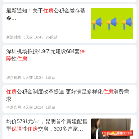
最新通知！关于
住房
公积金缴存基
�...
新浪财经
3天前 16:43
26跟贴
深圳机场拟投4.9亿元建设684套
保
障
性
住房
观点机构
5天前 10:37
1跟贴
住房
公积金制度改革提速 更好满足多样化
住房
消费需
求
半岛官网
4天前 16:24
1跟贴
均价5791元/㎡，昆明首个新建配售
型
保障
性
住房
交房，300多户家庭
拿到新房钥匙，圆了安居梦