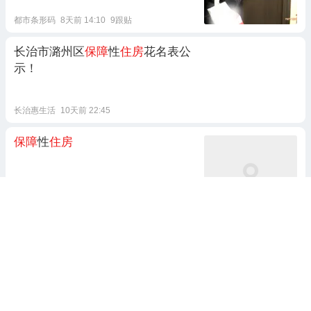
都市条形码
8天前 14:10
9跟贴
长治市潞州区
保障
性
住房
花名表公
示！
长治惠生活
10天前 22:45
保障
性
住房
暖月
2024-08-24 07:59
大连692套配售型
保障
性
住房
开始
申请
大连房产
17天前 21:59
9跟贴