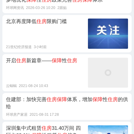
环球网资讯
2026-03-26 10:20
2跟贴
北京再度降低
住房
限购门槛
21世纪经济报道
3小时前
开启
住房
新篇章——
保障
性
住房
云蜗蜗
2021-08-24 10:43
住建部：加快完善
住房保障
体系，增加
保障
性
住房
的供
给
环球房产家居
2021-08-31 17:28
深圳集中式租赁
住房
31.40万间 四