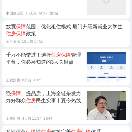
中国建设报
15天前 09:05
2跟贴
放宽
保障
范围、优化租住模式 厦门升级新就业大学生
住房保障
政策
金台资讯
12天前 17:55
千万不能错过！选择
住房保障
管理
平台，你必须知道的3大关键点
互软集团
8天前 10:05
强
保障
、提品质，上海全链条发力
办好群众
住房
民生实事丨夏令热线
上观新闻
4天前 11:37
1跟贴
多地优化
保障
性
住房
政策完善
住房保障
体系