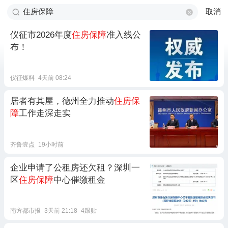
取消
仪征市2026年度
住房保障
准入线公
布！
仪征爆料
4天前 08:24
居者有其屋，德州全力推动
住房保
障
工作走深走实
齐鲁壹点
19小时前
企业申请了公租房还欠租？深圳一
区
住房保障
中心催缴租金
南方都市报
3天前 21:18
4跟贴