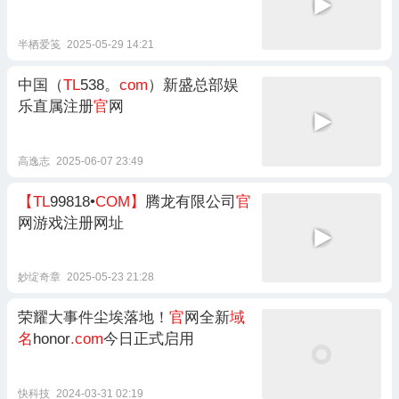
半栖爱笺
2025-05-29 14:21
中国（
TL
538。
com
）新盛总部娱
乐直属注册
官
网
高逸志
2025-06-07 23:49
【TL
99818•
COM】
腾龙有限公司
官
网游戏注册网址
妙绽奇章
2025-05-23 21:28
荣耀大事件尘埃落地！
官
网全新
域
名
honor
.com
今日正式启用
快科技
2024-03-31 02:19