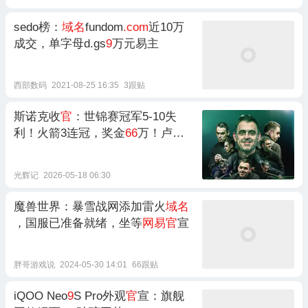
sedo榜：
域名
fundom
.com
近10万
成交，单字母d.gs
9
万元易主
西部数码
2021-08-25 16:35
3跟贴
斯诺克收
官
：世锦赛冠军5-10失
利！火箭3连冠，奖金
66
万！卢卡
9
万
光辉记
2026-05-18 06:30
魔兽世界：暴雪战网添加雷火
域名
，国服已准备就绪，坐等
网易官
宣
胖哥游戏说
2024-05-30 14:01
66跟贴
iQOO Neo
9
S Pro外观
官
宣：旗舰