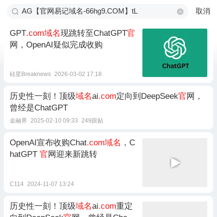
取消
GPT
.com域名
现跳转至ChatGPT
官
网，OpenAI疑似完成收购
硅星Breaknews
2026-03-02 17:18
历史性一刻！顶级
域名
ai
.com
定向到DeepSeek
官
网，
曾经是ChatGPT
金融界
2025-02-10 09:33
249跟贴
OpenAI宣布收购Chat
.com域名
，C
hatGPT
官
网迎来新跳转
C114
2024-11-07 13:24
历史性一刻！顶级
域名
ai
.com
重定