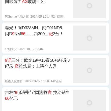
同款缎面
AG
玻璃工艺
PChome电脑之家
2024-05-15 14:52
8跟贴
曝光！闽D328MN、闽C01ND5、
闽D
9
NM
66
……罚200，
记
3分！
业翔民安
2025-10-12 10:46
9记
三分！欧文19中15轰50+6狂刷8
纪录
官
推炫耀：上演个人秀
厝边人侃体育
2022-03-09 10:58
142跟贴
吉林“
9
·8消费节”圆满收
官
拉动销售
66
亿元