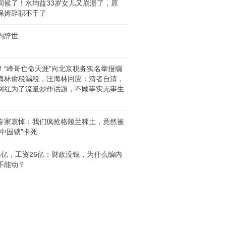
伺候了！水均益33岁女儿又崩溃了，原
保姆辞职不干了
均辞世
！“峰哥亡命天涯”向北京税务实名举报编
海林偷税漏税，汪海林回应：清者自清，
网红为了流量炒作话题，不顾事实无事生
专家哀悼：我们疯抢格陵兰稀土，竟然被
“中国锁”卡死
4亿，工资26亿：财政没钱，为什么编内
不能动？