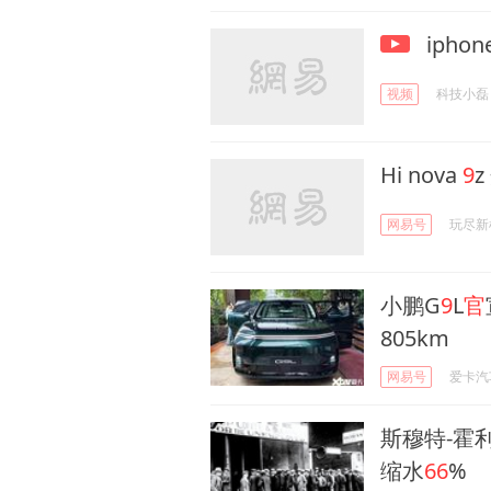
iphon
视频
科技小磊
Hi nova
9
z
网易号
玩尽新
小鹏G
9
L
官
805km
网易号
爱卡汽
斯穆特-霍
缩水
66
%