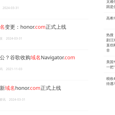
太难
因是
2024-03-31
高希
名
变更：honor
.com
正式上线
热搜
技
2024-03-31
剧汪
某些
非
公？谷歌收购
域名
Navigator
.com
美国
一把
码
2021-11-03
税收
待遇
新
域名
honor
.com
正式上线
资讯
2024-03-31