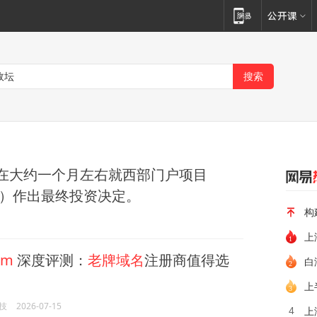
将在大约一个月左右就西部门户项目
oject）作出最终投资决定。
构
上
om
深度评测：
老牌域名
注册商值得选
白
上
技
2026-07-15
上
4