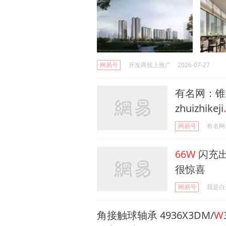
网易号
开发商线上推广
2026-07-27
有名网：锥
zhuizhikeji
网易号
有名网
66W
闪充出
很惊喜
网易号
我是白
角接触球轴承 4936X3DM/
W