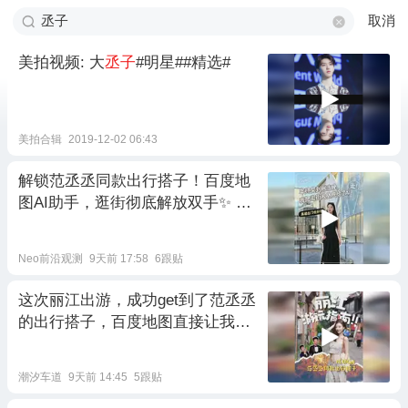
取消
美拍视频: 大
丞子
#明星##精选#
美拍合辑
2019-12-02 06:43
解锁范丞丞同款出行搭子！百度地
图AI助手，逛街彻底解放双手✨ #
百度地图# #ai智能出行助手# #范
丞丞同款#
Neo前沿观测
9天前 17:58
6跟贴
这次丽江出游，成功get到了范丞丞
的出行搭子，百度地图直接让我解
放双手啦#百度地图#ai智能出行助
手
潮汐车道
9天前 14:45
5跟贴