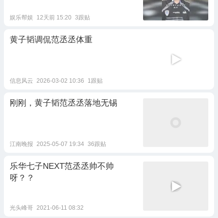
娱乐帮娱
12天前 15:20
3跟贴
黄子韬调侃范丞丞体重
信息风云
2026-03-02 10:36
1跟贴
刚刚，黄子韬范丞丞落地无锡
江南晚报
2025-05-07 19:34
36跟贴
乐华七子NEXT范丞丞帅不帅
呀？？
光头峰哥
2021-06-11 08:32