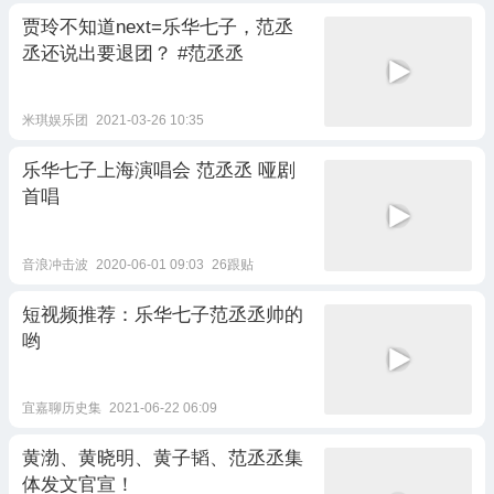
贾玲不知道next=乐华七子，范丞
丞还说出要退团？ #范丞丞
米琪娱乐团
2021-03-26 10:35
乐华七子上海演唱会 范丞丞 哑剧
首唱
音浪冲击波
2020-06-01 09:03
26跟贴
短视频推荐：乐华七子范丞丞帅的
哟
宜嘉聊历史集
2021-06-22 06:09
黄渤、黄晓明、黄子韬、范丞丞集
体发文官宣！