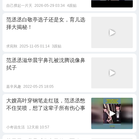
自己撑起一片天
2026-05-29 03:34
4跟贴
范丞丞白敬亭选子还是女，育儿选
择大揭秘！
求宛秋
2025-11-05 01:14
3跟贴
范丞丞滋华晨宇鼻孔被沈腾说像鼻
拭子
嘉辛风趣
2022-05-25 18:05
大嫂高叶穿钢笔走红毯，范丞丞憋
不住笑喷，想了这辈子所有伤心事
小奇说生活
12天前 10:57