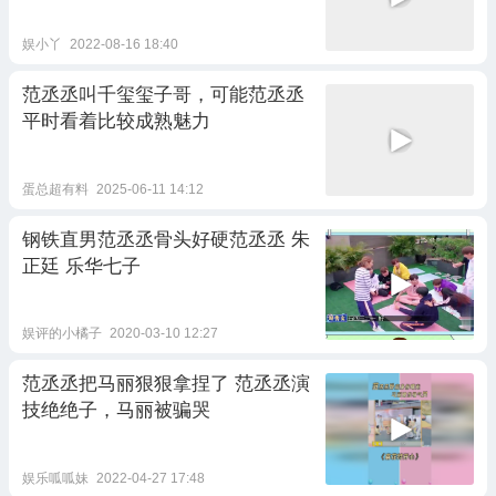
娱小丫
2022-08-16 18:40
范丞丞叫千玺玺子哥，可能范丞丞
平时看着比较成熟魅力
蛋总超有料
2025-06-11 14:12
钢铁直男范丞丞骨头好硬范丞丞 朱
正廷 乐华七子
娱评的小橘子
2020-03-10 12:27
范丞丞把马丽狠狠拿捏了 范丞丞演
技绝绝子，马丽被骗哭
娱乐呱呱妹
2022-04-27 17:48