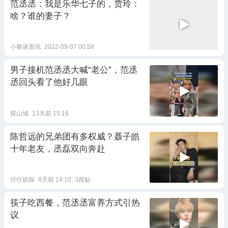
范丞丞：我是乐华七子的，贾玲：
啥？谁的妻子？
小黎谈资讯
2022-09-07 00:58
男子接机范丞丞大喊“老公”，范丞
丞回头看了他好几眼
探山城
13天前 15:16
陈哲远的兄弟团有多权威？聂子皓
十年老友，丞磊双向奔赴
仔仔娯探
8天前 14:10
3跟贴
筷子吃西餐，范丞丞富养方式引热
议