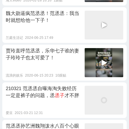
海天video
2026-02-28 16:16
1跟贴
魏大勋逼疯范丞丞！范丞丞：我当
时就想给他一下子！
兰庭生活记
2024-06-25 17:49
贾玲直呼范丞丞，乐华七子谁的妻
子玲玲子也太可爱了！
流浪的娱乐
2020-06-15 20:23
10跟贴
210321 范丞丞自曝海淘失败经历
一定是裤子的问题，丞
丞子
才不胖
爱豆
2021-03-21 12:31
范丞丞孙艺洲魏翔泼水八百个心眼