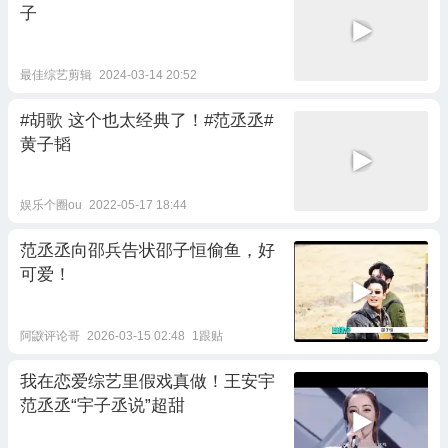
子
最佳综艺剪辑
2024-03-14 20:52
#胡歌 这个也太经典了！#范丞丞#
黄子韬
娱乐个圈ou
2022-05-17 18:44
范丞丞向邵兵告状邵子恒偷鱼，好
可爱！
阿鼵评论哥
2026-03-15 02:48
1跟贴
我在恋爱综艺里假戏真做！王安宇
范丞丞“宇子丞说”超甜