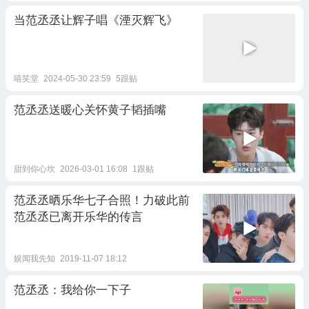
当范丞丞让辉子唱《湮灭辉飞》
嘻笑堂
2024-05-30 23:59
5跟贴
范丞丞送暖心关怀黄子韬插嘴
甜到你心坎
2026-03-01 16:08
1跟贴
范丞丞晒乐华七子合照！力破此前
范丞丞已离开乐华的传言
娱闻我先知
2019-11-07 18:12
范丞丞：我给你一下子