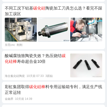
不同工况下铝基
碳化硅
陶瓷加工刀具怎么选？看完不踩
加工误区
东莞cnc
刚刚
酸碱腐蚀致陶瓷失效？热压烧结
碳
化硅棒
寿命超合金10倍
海合氮化硅陶瓷
10天前 07:33
3跟贴
彩虹集团取得
碳化硅棒
料专用运输箱专利，满足生产线
正常运转
金融界
10天前 14:39