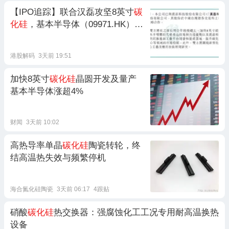
【IPO追踪】联合汉磊攻坚8英寸
碳
化硅
，基本半导体（09971.HK）盘
中涨超8%
港股解码
3天前 19:51
加快8英寸
碳化硅
晶圆开发及量产
基本半导体涨超4%
财闻
3天前 10:02
高热导率单晶
碳化硅
陶瓷转轮，终
结高温热失效与频繁停机
海合氮化硅陶瓷
3天前 06:17
4跟贴
硝酸
碳化硅
热交换器：强腐蚀化工工况专用耐高温换热
设备