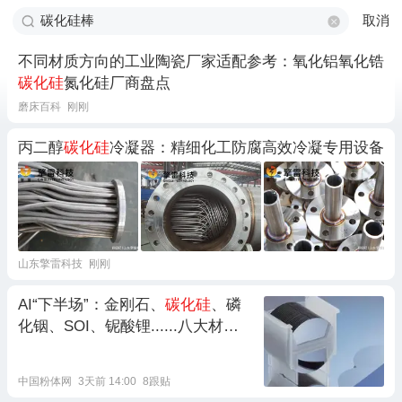
取消
不同材质方向的工业陶瓷厂家适配参考：氧化铝氧化锆
碳化硅
氮化硅厂商盘点
磨床百科
刚刚
丙二醇
碳化硅
冷凝器：精细化工防腐高效冷凝专用设备
山东擎雷科技
刚刚
AI“下半场”：金刚石、
碳化硅
、磷
化铟、SOI、铌酸锂......八大材料
决胜AI未来
中国粉体网
3天前 14:00
8跟贴