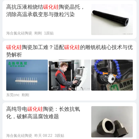
高抗压液相烧结
碳化硅
陶瓷晶托，
消除高温承载变形与微粒污染
海合氮化硅陶瓷
刚刚
1跟贴
碳化硅
陶瓷加工难？适配
碳化硅
的雕铣机核心技术与优
势解析
东莞cnc
刚刚
高纯导电
碳化硅
陶瓷：长效抗氧
化，破解高温腐蚀难题
海合氮化硅陶瓷
昨天 08:22
3跟贴