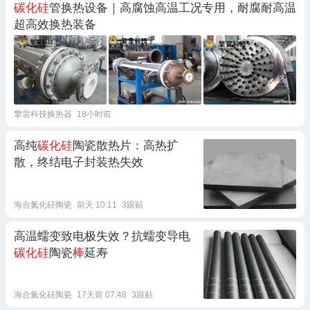
碳化硅
管换热设备｜高腐蚀高温工况专用，耐腐耐高温
超高效换热装备
擎雷科技换热器
18小时前
高纯
碳化硅
陶瓷散热片：高热扩
散，终结电子封装热失效
海合氮化硅陶瓷
前天 10:11
3跟贴
高温蠕变致电极失效？抗蠕变导电
碳化硅
陶瓷
棒
延寿
海合氮化硅陶瓷
17天前 07:48
3跟贴