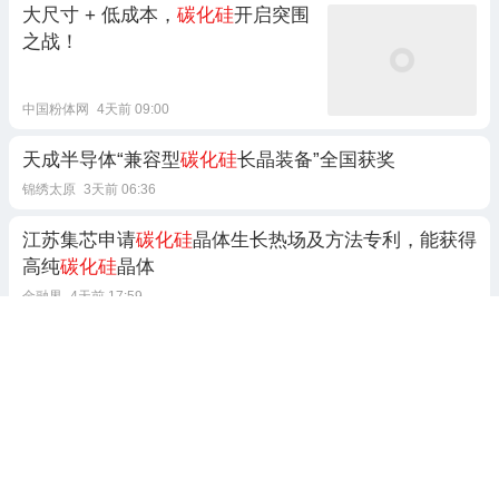
大尺寸 + 低成本，
碳化硅
开启突围
之战！
中国粉体网
4天前 09:00
天成半导体“兼容型
碳化硅
长晶装备”全国获奖
锦绣太原
3天前 06:36
江苏集芯申请
碳化硅
晶体生长热场及方法专利，能获得
高纯
碳化硅
晶体
金融界
4天前 17:59
抗蠕变无压烧结
碳化硅
陶瓷喷管：
解决高温形变与寿命瓶颈
海合氮化硅陶瓷
4天前 07:29
4跟贴
生物发酵废水
碳化硅
换热器：高有机质腐蚀废水换热专