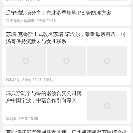
辽宁瑞凯德分享：东北冬季埋地 PE 管防冻方案
武汉都市文体频道
9天前 09:16
苏瑞·克鲁斯正式改名苏瑞·诺埃尔，致敬母亲凯蒂，阿
汤哥保持沉默未与女儿联系
魏咕咕响
8天前 23:47
1跟贴
瑞典斯凯孚与绿的谐波合资公司落
户中国宁波，中瑞合作引向深入
最瑞典
3天前 15:05
克而瑞好房点评网楼盘测评｜广州凯德凯荔花园综合排