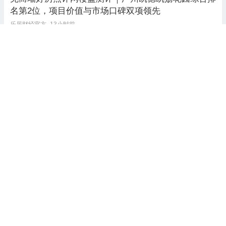
名第2位，项目价值与市场口碑双项领先
乐居财经官方
13小时前
辉丰股份(002496.SZ)：子公司瑞凯化工被法院裁定强
制清算，此前已判决解散
有连云
前天 18:00
紅星美凱龍家居集團股份有限公司證券變動月報表
中访网
3天前 01:59
浪潮
集团
与
山东
省地震局签署战略
合作协议
界面新闻
4天前 22:37
山东
高速
集团
成功获批
山东
省“产教
评”技能生态链链主企业