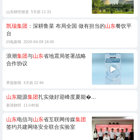
资发展
集团
接手
山东财经报道
5天前 11:31
凯瑞集团
：深耕鲁菜 布局全国 做有担当的
山东
餐饮平
台
闪电新闻
2026-04-09 18:40
浪潮
集团
与
山东
省地震局签署战略
合作协议
界面新闻
4天前 22:46
山东
能源
集团
扎实做好迎峰度夏能�...
新浪财经
11小时前
山东
电信与
山东
省互联网传媒
集团
签约共建网络安全联合实验室