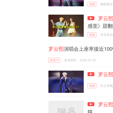
视频
楠熙娱综
罗云
感觉》甜翻
视频
舟舟音乐m
罗云熙
演唱会上座率接近100
网易号
新浪财经
2026-07-26
罗云
视频
安之若素
罗云
猫