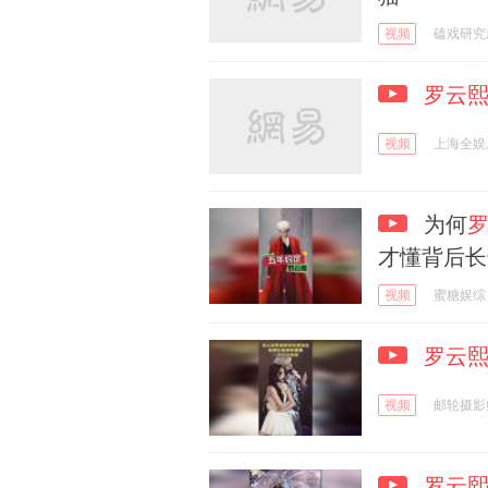
视频
磕戏研究
罗云
视频
上海全娱
为何
才懂背后长
视频
蜜糖娱综
罗云
视频
邮轮摄影
罗云