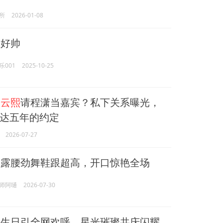
所
2026-01-08
熙
好帅
乐001
2025-10-25
罗云熙
请程潇当嘉宾？私下关系曝光，
达五年的约定
2026-07-27
熙
露腰劲舞鞋跟超高，开口惊艳全场
师阿嗵
2026-07-30
熙
生日引全网欢呼，星光璀璨共庆闪耀