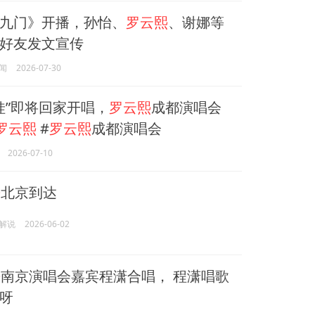
九门》开播，孙怡、
罗云熙
、谢娜等
好友发文宣传
闻
2026-07-30
娃”即将回家开唱，
罗云熙
成都演唱会
罗云熙
#
罗云熙
成都演唱会
2026-07-10
熙
北京到达
解说
2026-06-02
熙
南京演唱会嘉宾程潇合唱， 程潇唱歌
呀