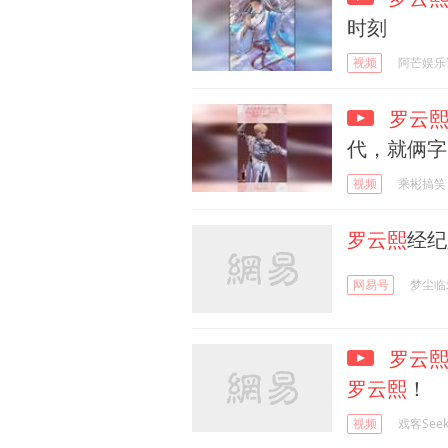
时刻
视频
阿芒娱乐
罗云
代，就俩字
视频
乘彬搞笑
罗云熙
经纪
网易号
梦尘临
罗云
罗云熙
！
视频
戏客Seek