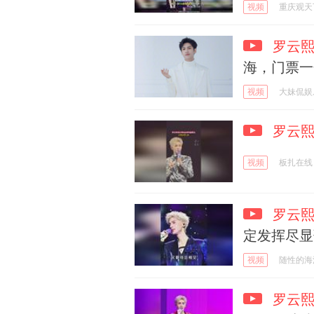
视频
重庆观天
罗云
海，门票一
视频
大妹侃娱
罗云
视频
板扎在线
罗云
定发挥尽显
视频
随性的海
罗云