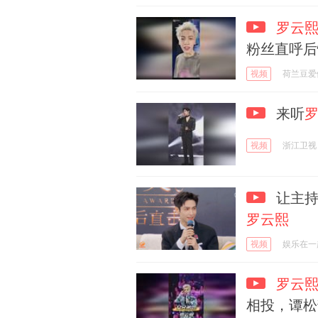
罗云
粉丝直呼后
视频
荷兰豆爱
来听
视频
浙江卫视
让主持
罗云熙
视频
娱乐在一
罗云
相投，谭松