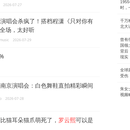
19
2026-07-27
时，
熙
演唱会杀疯了！搭档程潇《只对你有
千万
北大
全场，太好听
曾有
usic
2026-07-29
国领
背后
%
现实
全球
受伤
熙
南京演唱会：白色舞鞋直拍精彩瞬间
朱女
视频
p
2026-07-28
熙
比猫耳朵猫爪萌死了，
罗云熙
可以是