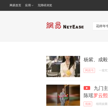
网易首页
应用
无障碍浏览
杨紫、成毅
网易号
一窥究
九门主
陈瑶
罗云熙
视频
细雨娱菌