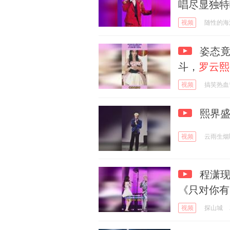
唱尽显独特
视频
随性的海
姿态竟
斗，
罗云熙
视频
搞笑热血
熙界盛
视频
云雨生烟
程潇现
《只对你有
视频
探山城