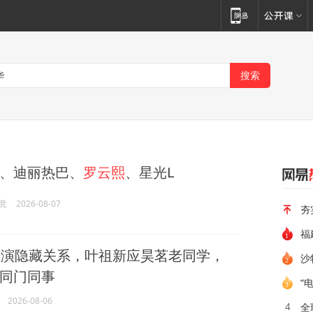
、迪丽热巴、
罗云熙
、星光L
竟
2026-08-07
夯
演隐藏关系，叶祖新应昊茗老同学，
沙
同门同事
“
2026-08-06
全
4