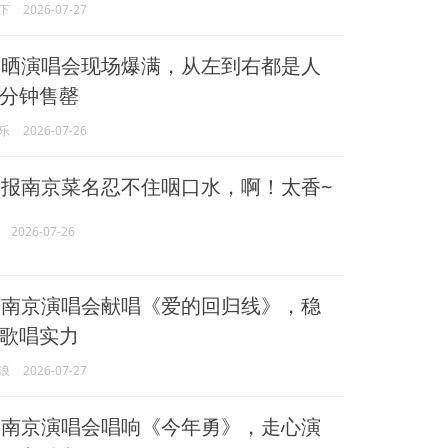
下
2026-07-27
熙
晒演唱会现场爆满，从左到右都是人
分钟售罄
乐
2026-07-26
熙
报南京菜名忍不住咽口水，啊！太香~
2026-07-26
熙
南京演唱会献唱《爱的回归线》，稳
歌唱实力
浪
2026-07-27
熙
南京演唱会唱响《今年勇》，走心演