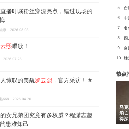
台
5
熙
直播叮嘱粉丝穿漂亮点，错过现场的
中
6
悔
名
7
健康
2026-08-08
四
8
罗云熙
唱歌！
台
9
胜
10
2026-07-28
热点
人惊叹的美貌
罗云熙
，官方采访！ #
起668
2026-04-20
马克
1
消亡
熙
的女兄弟团究竟有多权威？程潇志趣
2
得深
韵患难知己
3