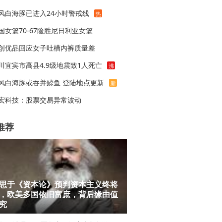
风白海豚已进入24小时警戒线
热
国女篮70-67险胜尼日利亚女篮
创优品回应女子吐槽内裤质量差
川宜宾市高县4.9级地震致1人死亡
沸
风白海豚或吞并鲸鱼 登陆地点更新
新
宏科技：股票交易异常波动
推荐
思于《资本论》预判资本主义终将
，欧美多国依旧富庶，背后缘由值
究