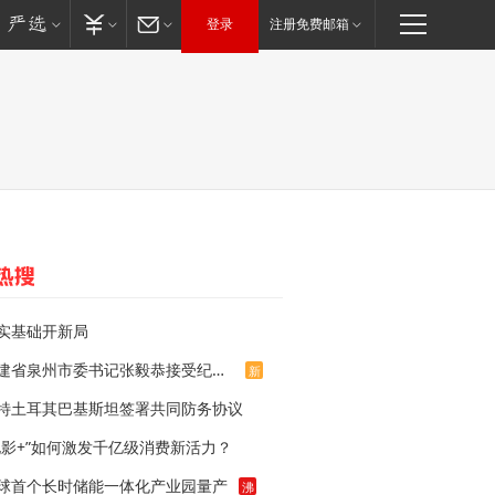
登录
注册免费邮箱
实基础开新局
福建省泉州市委书记张毅恭接受纪律审查和监察调查
新
特土耳其巴基斯坦签署共同防务协议
电影+”如何激发千亿级消费新活力？
球首个长时储能一体化产业园量产
沸