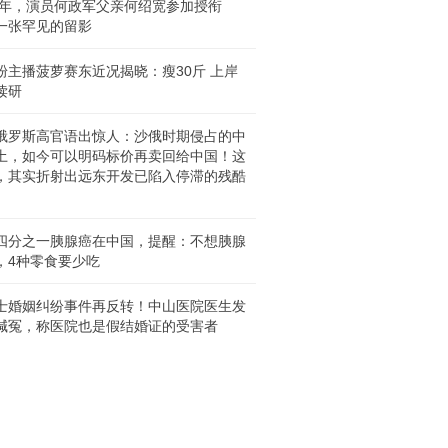
55年，演员何政军父亲何绍宽参加授衔
一张罕见的留影
粉主播菠萝赛东近况揭晓：瘦30斤 上岸
读研
俄罗斯高官语出惊人：沙俄时期侵占的中
土，如今可以明码标价再卖回给中国！这
，其实折射出远东开发已陷入停滞的残酷
四分之一胰腺癌在中国，提醒：不想胰腺
，4种零食要少吃
士婚姻纠纷事件再反转！中山医院医生发
喊冤，称医院也是假结婚证的受害者