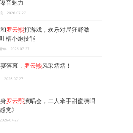
嗓音魅力
浪
2026-07-27
和
罗云熙
打游戏，欢乐对局狂野激
吐槽小炮技能
青年
2026-07-27
宴落幕，
罗云熙
风采熠熠！
l
2026-07-27
身
罗云熙
演唱会，二人牵手甜蜜演唱
感觉》
2026-07-27