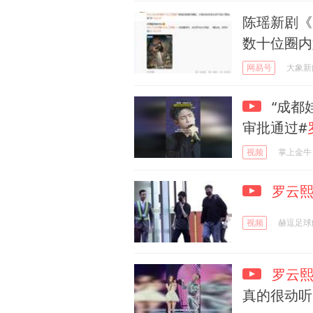
陈瑶新剧《
数十位圈内
网易号
大象新
“成都
审批通过#
视频
掌上金牛
罗云
视频
赫逗足球
罗云
真的很动听