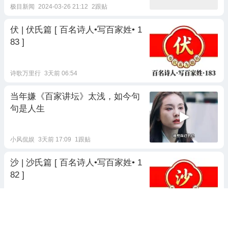
极目新闻
2024-03-26 21:12
2跟贴
伏 | 伏氏篇 [ 百名诗人•写百家姓• 1
83 ]
诗歌万里行
3天前 06:54
当年嫌《百家讲坛》太浅，如今句
句是人生
小风侃娱
3天前 17:09
1跟贴
沙 | 沙氏篇 [ 百名诗人•写百家姓• 1
82 ]
诗歌万里行
5天前 07:40