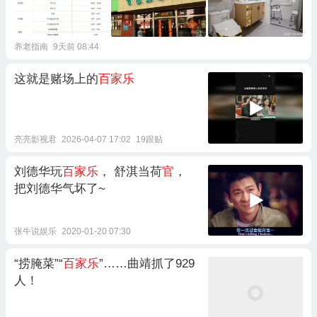
养老指南
9天前 08:44
这就是赌场上的
百家乐
亮亮影视君
2026-04-07 17:02
19跟贴
刘德华玩
百家乐
， 舒淇当荷
官
，
把刘德华气坏了~
张牛说娱乐
2020-01-20 07:30
“捞腌菜”“
百家乐
”……曲靖抓了929
人！