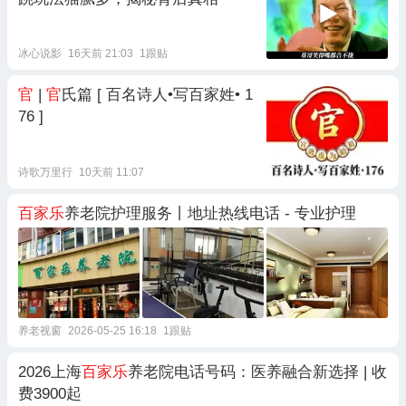
冰心说影
16天前 21:03
1跟贴
官
|
官
氏篇 [ 百名诗人•写百家姓• 1
76 ]
诗歌万里行
10天前 11:07
百家乐
养老院护理服务丨地址热线电话 - 专业护理
养老视窗
2026-05-25 16:18
1跟贴
2026上海
百家乐
养老院电话号码：医养融合新选择 | 收
费3900起