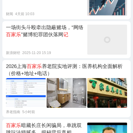
财闻
4天前 10:03
一场街头斗殴牵出隐蔽赌场，“网络
百家乐
”赌博犯罪团伙落网
记
新浪财经
2025-11-20 15:19
2026上海
百家乐
养老院实地评测：医养机构全面解析
（价格+地址+电话）
养老指南
5小时前
百家乐
暗藏长庄长闲骗局，单跳双
跳玩法猫腻多，揭秘背后真相