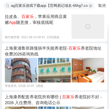
取消
拉皮条、
百家乐
，苹果应用商店黄
赌
App
随意搜，审核底线呢
南方都市报
2021-08-10 00:41
2282跟贴
上海黄浦鲁班路慢病半失能养老院
-百家乐
养老院地址
收费2026咨询热线
养老资讯
8天前 16:55
1跟贴
上海康养配套养老院所有哪些 |
百家乐
养老院好不好 -
2026 入住费用、咨询电话公示