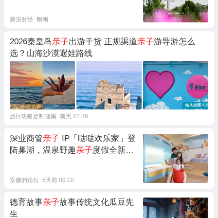
新浪财经
刚刚
2026秦皇岛
亲子
出游干货 正规渠道
亲子
游导游怎么
选？山海沙漠遛娃路线
旅行攻略定制指南
前天 22:36
深业商管
亲子
IP「哒哒欢乐家」登
陆巢湖，温泉野趣
亲子
度假全新启
幕
安徽的论坛
6天前 09:10
德育故事
亲子
故事传统文化瓜豆先
生