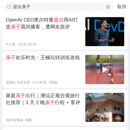
取消
OpenAI CEO奥尔特曼
提出
用AI打
造
亲子
晨间播客，遭网友批评
IT之家
5天前 09:26
亲子
欢乐时光：王楠玩转训练游戏
宠物行为研究所
13小时前
4跟贴
家庭
亲子
出行｜潮汕正规合规旅行
社推荐｜3 天 2 晚
亲子
行程 + 客评
国内游指南
刚刚