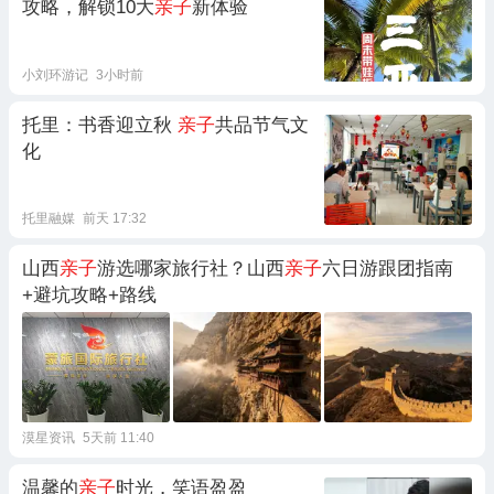
攻略，解锁10大
亲子
新体验
小刘环游记
3小时前
托里：书香迎立秋
亲子
共品节气文
化
托里融媒
前天 17:32
山西
亲子
游选哪家旅行社？山西
亲子
六日游跟团指南
+避坑攻略+路线
漠星资讯
5天前 11:40
温馨的
亲子
时光，笑语盈盈