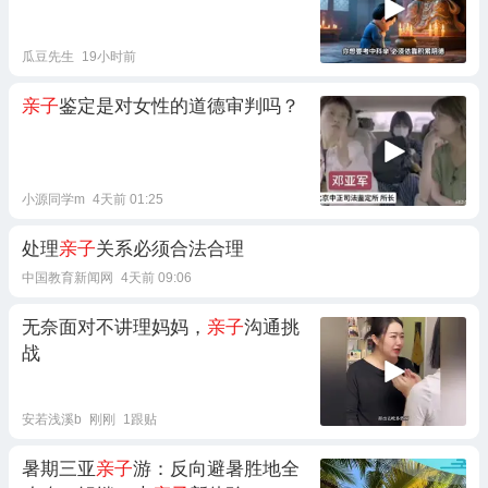
瓜豆先生
19小时前
亲子
鉴定是对女性的道德审判吗？
小源同学m
4天前 01:25
处理
亲子
关系必须合法合理
中国教育新闻网
4天前 09:06
无奈面对不讲理妈妈，
亲子
沟通挑
战
安若浅溪b
刚刚
1跟贴
暑期三亚
亲子
游：反向避暑胜地全