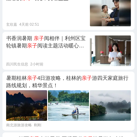
玄欣嘉
4天前 02:51
书香润暑期
亲子
阅相伴｜利州区宝
轮镇暑期
亲子
阅读主题活动暖心开
启
四川民生信息
2小时前
暑期桂林
亲子
4日游攻略，桂林的
亲子
游四天家庭旅行
路线规划，精华景点！
南北游旅游攻略
刚刚