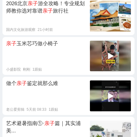
2026北京
亲子
游全攻略！专业规划
师教你选对靠谱
亲子
旅行社
国内文化旅游观察
21小时前
亲子
玉米芯巧做小椅子
小盛影院
刚刚
1跟贴
做个
亲子
鉴定就那么难
老公爱剪辑
5天前 08:33
1跟贴
艺术避暑指南①·
亲子
篇｜其实浦
美...