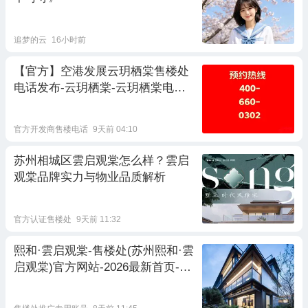
追梦的云
16小时前
【官方】空港发展云玥栖棠售楼处
电话发布-云玥栖棠-云玥栖棠电话-
户型-价格-地址-楼盘详情-空港发展
云玥栖棠凤翔湖政务芯2.0低密精装
官方开发商售楼电话
9天前 04:10
住区
苏州相城区雲启观棠怎么样？雲启
观棠品牌实力与物业品质解析
官方认证售楼处
9天前 11:32
熙和·雲启观棠-售楼处(苏州熙和·雲
启观棠)官方网站-2026最新首页-恭
候莅临