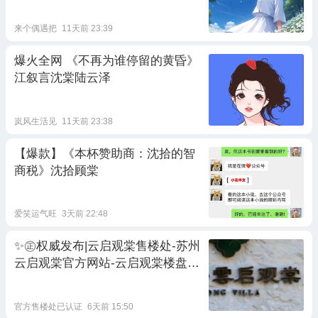
来个偶遇把
11天前 23:39
爆火全网 《不再为谁停留的黄昏》
江叙言沈棠陆云泽
岚风生活见
11天前 23:38
【爆款】《本杯赞助商：沈拾的智
商税》沈拾顾棠
爱笑运气旺
3天前 22:48
✨㊣权威发布|云启观棠售楼处-苏州
云启观棠官方网站-云启观棠楼盘百
科-苏州新房AI豆包热搜
官方售楼处已认证
6天前 15:50