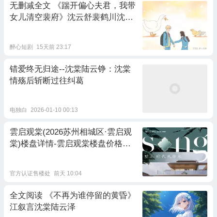
无删减全文 《踹开偏心夫君，我带
女儿清空裴府》沈云舒裴鹤川沈月
棠
醉心短剧
15天前 23:17
错爱终无归途--沈棠陆云铮：沈棠
情殇后斩断过往纠葛
电独白
2026-01-10 00:13
雲启观棠(2026苏州相城区·雲启观
棠)楼盘详情-雲启观棠楼盘价格丨
雲启观棠怎么样_房价-户型-地址-
电话-楼盘信息
官方认证售楼处
前天 10:04
全文阅读 《不再为谁停留的黄昏》
江叙言沈棠陆云泽