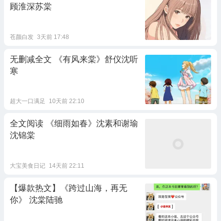
顾淮深苏棠
苍颜白发
3天前 17:48
无删减全文 《有风来棠》舒仪沈听
寒
超大一口满足
10天前 22:10
全文阅读 《细雨如春》沈素和谢瑜
沈锦棠
大宝美食日记
14天前 22:11
【爆款热文】《跨过山海，再无
你》 沈棠陆驰