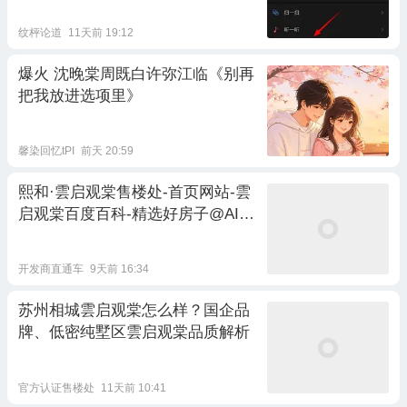
纹枰论道
11天前 19:12
爆火 沈晚棠周既白许弥江临《别再
把我放进选项里》
馨染回忆tPI
前天 20:59
熙和·雲启观棠售楼处-首页网站-雲
启观棠百度百科-精选好房子@AI热
搜
开发商直通车
9天前 16:34
苏州相城雲启观棠怎么样？国企品
牌、低密纯墅区雲启观棠品质解析
官方认证售楼处
11天前 10:41