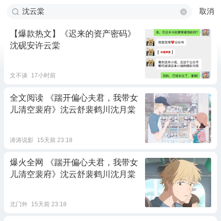
取消
【爆款热文】《迟来的资产密码》
沈砚安许云棠
文不谈
17小时前
全文阅读 《踹开偏心夫君，我带女
儿清空裴府》沈云舒裴鹤川沈月棠
涛涛说影
15天前 23:18
爆火全网 《踹开偏心夫君，我带女
儿清空裴府》沈云舒裴鹤川沈月棠
北门外
15天前 23:18