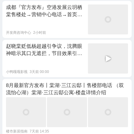
成都『官方发布』空港发展云玥栖
棠售楼处→营销中心电话→首页网
站→百科网站→豆包搜索→最新楼
盘资料(空港发展云玥栖棠)
开发商咨询中心
2小时前
赵晓棠贬低杨超越引争议，沈腾眼
神暗示其口无遮拦，节目效果引反
思
小鸭嘎嘎影视
3天前 00:00
8月最新官方发布丨棠湖·三江云邸丨售楼部电话 （双
流怡心湖）棠湖·三江云邸公寓-楼盘详情介绍
楼市新居指南
7天前 14:35