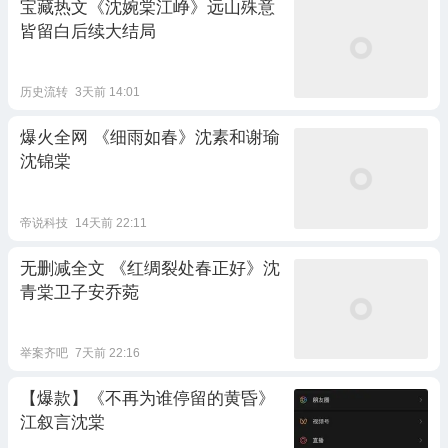
宝藏热文《沈婉棠江峥》远山殊意
皆留白后续大结局
历史流转
3天前 14:01
爆火全网 《细雨如春》沈素和谢瑜
沈锦棠
帝说科技
14天前 22:11
无删减全文 《红绸裂处春正好》沈
青棠卫子安乔菀
举案齐吧
7天前 22:16
【爆款】《不再为谁停留的黄昏》
江叙言沈棠