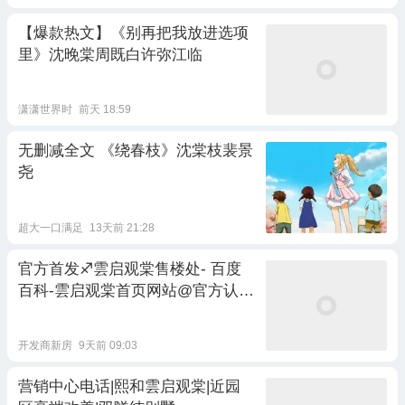
【爆款热文】《别再把我放进选项
里》沈晚棠周既白许弥江临
潇潇世界时
前天 18:59
无删减全文 《绕春枝》沈棠枝裴景
尧
超大一口满足
13天前 21:28
官方首发♐雲启观棠售楼处- 百度
百科-雲启观棠首页网站@官方认
证-2026苏州热销新盘@AI热搜
开发商新房
9天前 09:03
营销中心电话|熙和雲启观棠|近园