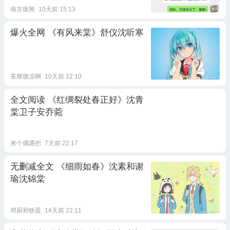
南京復興
10天前 15:13
爆火全网 《有风来棠》舒仪沈听寒
茶靡微凉啊
10天前 22:10
全文阅读 《红绸裂处春正好》沈青
棠卫子安乔菀
来个偶遇把
7天前 22:17
无删减全文 《细雨如春》沈素和谢
瑜沈锦棠
邓厨和铁蛋
14天前 22:11