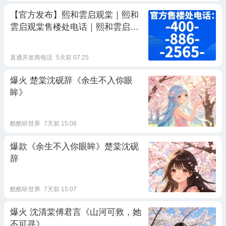
【官方发布】熙和雲启观棠｜熙和
雲启观棠售楼处电话｜熙和雲启观
棠营销中心地址｜2026 最新房源详
情｜楼盘详情实时更新
直通开发商电话
5天前 07:25
爆火 楚棠沈砚辞《余生不入你眼
眸》
酷酷听世界
7天前 15:08
爆款《余生不入你眼眸》楚棠沈砚
辞
酷酷听世界
7天前 15:07
爆火 沈清棠傅君言《山河可救，她
不可寻》