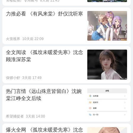
售楼处推广专用账号
8天前 11:45
力推必看 《有风来棠》舒仪沈听寒
火萤视界
10天前 22:09
全文阅读 《孤坟未暖爱先寒》沈念
顾淮深苏棠
保镖小虾
3天前 17:49
热门言情《远山殊意皆留白》沈婉
棠江峥全文后续
希望捕捉者
3天前 14:00
爆火全网 《孤坟未暖爱先寒》沈念