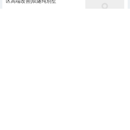
区高端改善|双隧纯别墅
售楼处新房直售
3小时前
【官方发布】空港发展云玥栖棠售
楼处电话｜空港发展云玥栖棠营销
中心地址｜24 小时咨询热线｜202
6 最新房源详情｜凤翔湖板块低密
直通开发商电话
昨天 07:40
纯住区
【爆款】《和闺蜜帮我治幽闭恐惧
症后，老公悔疯了》沈星棠季深屿
智慧农作
6天前 20:33
全文阅读 《而我，终于迎来了属于
我的春天》陆怀瑾叶晚晴叶念棠沈
知寒