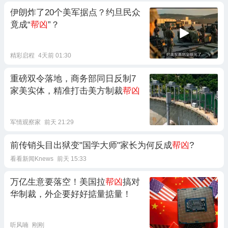
伊朗炸了20个美军据点？约旦民众
竟成“
帮凶
”？
精彩启程
4天前 01:30
重磅双令落地，商务部同日反制7
家美实体，精准打击美方制裁
帮凶
军情观察家
前天 21:29
前传销头目出狱变"国学大师"家长为何反成
帮凶
?
看看新闻Knews
前天 15:33
万亿生意要落空！美国拉
帮凶
搞对
华制裁，外企要好好掂量掂量！
听风喃
刚刚