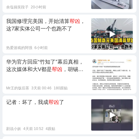
余塩搞笑段子
20小时前
我国修理完美国，开始清算
帮凶
，
这7家实体公司一个也跑不了
热爱游戏的阿强
6小时前
华为官方回应“竹知了”幕后真相，
这次媒体和大V都是
帮凶
，胡锡进
一句话暴露嘴脸
Mr王的饭后茶
3天前 00:46
180跟贴
记者：坏了，我成
帮凶
了
剧说小妖
4天前 10:52
4跟贴