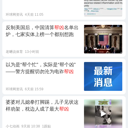
环球网资讯
4天前 11:05
反制美国后，中国清算
帮凶
名单出
炉，七家实体上榜一个都别想跑
老嗮说体育
13小时前
以为是“帮个忙”，实际是“帮个凶”
——警方提醒切勿沦为电诈
帮凶
环球网资讯
6天前 15:59
婆婆对儿媳拳打脚踢，儿子见状这
样劝架，枕边人成了最大
帮凶
小七动画
9天前 10:38
1跟贴