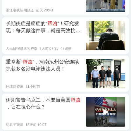
浙江电视新闻频道
前天 20:43
长期炎症是癌症的“
帮凶
”！研究发
现：每天做这件事，就是高效抗炎
法
人民日报健康客户端
8天前 07:35
47跟贴
重拳断“
帮凶
”，河南汝州公安连续
抓获多名涉电诈违法人员！
环球网资讯
21小时前
伊朗警告乌克兰，不要当美国
帮凶
，它在担心什么？
明君子观局
15天前 10:07