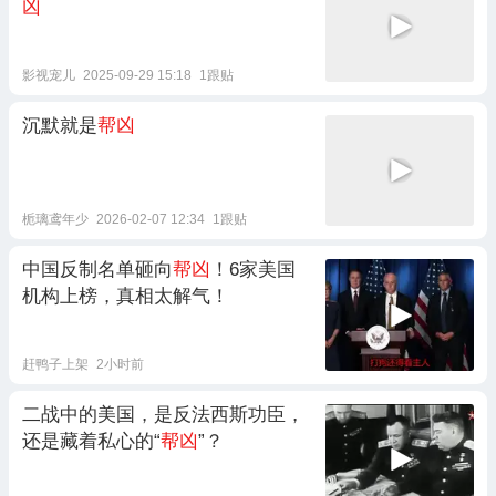
凶
影视宠儿
2025-09-29 15:18
1跟贴
沉默就是
帮凶
栀璃鸢年少
2026-02-07 12:34
1跟贴
中国反制名单砸向
帮凶
！6家美国
机构上榜，真相太解气！
赶鸭子上架
2小时前
二战中的美国，是反法西斯功臣，
还是藏着私心的“
帮凶
”？