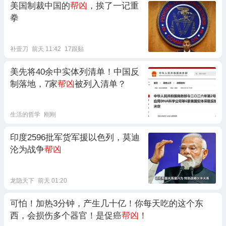
美国制裁中国的
帮凶
，挨了一记重
拳
补壹刀
前天 11:42
17跟贴
美先将40余中实体列清单！中国反
制落地，7家
帮凶
被列入清单？
生活的哲学
刚刚
印度2596批军货军援以色列，莫迪
沦为战争
帮凶
龙隐天下
前天 01:20
可怕！加热3分钟，产生几十亿！你每天吃的这个东
西，会损伤多个器官！是促癌
帮凶
！