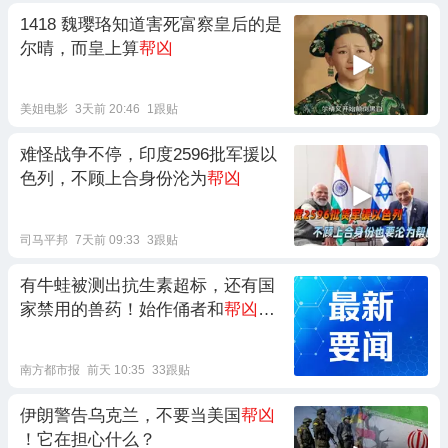
1418 魏璎珞知道害死富察皇后的是
尔晴，而皇上算
帮凶
美姐电影
3天前 20:46
1跟贴
难怪战争不停，印度2596批军援以
色列，不顾上合身份沦为
帮凶
司马平邦
7天前 09:33
3跟贴
有牛蛙被测出抗生素超标，还有国
家禁用的兽药！始作俑者和
帮凶
是
他们
南方都市报
前天 10:35
33跟贴
伊朗警告乌克兰，不要当美国
帮凶
！它在担心什么？