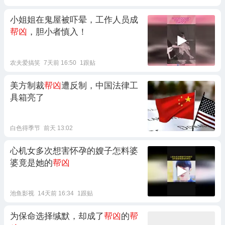
小姐姐在鬼屋被吓晕，工作人员成
帮凶
，胆小者慎入！
农夫爱搞笑
7天前 16:50
1跟贴
美方制裁
帮凶
遭反制，中国法律工
具箱亮了
白色得季节
前天 13:02
心机女多次想害怀孕的嫂子怎料婆
婆竟是她的
帮凶
池鱼影视
14天前 16:34
1跟贴
为保命选择缄默，却成了
帮凶
的
帮