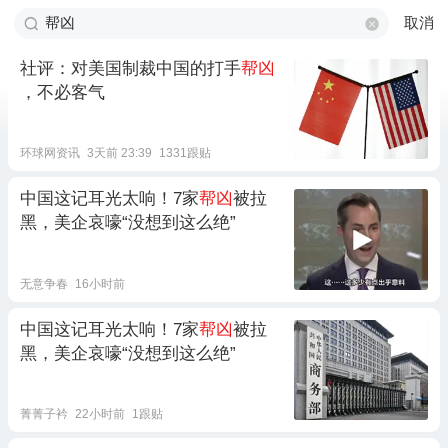
取消
社评：对美国制裁中国的打手
帮凶
，不必客气
环球网资讯
3天前 23:39
1331跟贴
中国这记耳光太响！7家
帮凶
被拉
黑，美企哀嚎“没想到这么绝”
无意争春
16小时前
‍中国这记耳光太响！7家
帮凶
被拉
黑，美企哀嚎“没想到这么绝”
菁菁子衿
22小时前
1跟贴