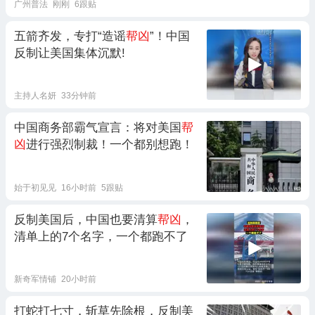
广州普法
刚刚
6跟贴
五箭齐发，专打“造谣
帮凶
”！中国
反制让美国集体沉默!
主持人名妍
33分钟前
中国商务部霸气宣言：将对美国
帮
凶
进行强烈制裁！一个都别想跑！
始于初见见
16小时前
5跟贴
反制美国后，中国也要清算
帮凶
，
清单上的7个名字，一个都跑不了
新奇军情铺
20小时前
打蛇打七寸，斩草先除根，反制美