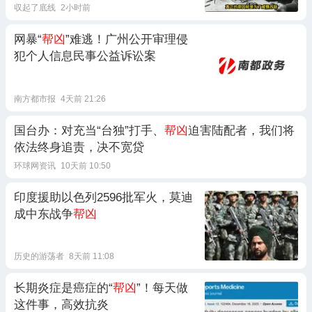
収起了底线
2小时前
网暴“
帮凶
”难逃！广州公开审理侵
犯个人信息民事公益诉讼案
南方都市报
4天前 21:26
国台办：对充当“台独”打手、
帮凶
迫害陆配者，我们将
依法终身追责，决不宽贷
环球网资讯
10天前 10:50
印度援助以色列2596批军火，莫迪
成中东战争
帮凶
历史的游荡者
8天前 11:08
长期炎症是癌症的“
帮凶
”！每天做
这件事，高效抗炎