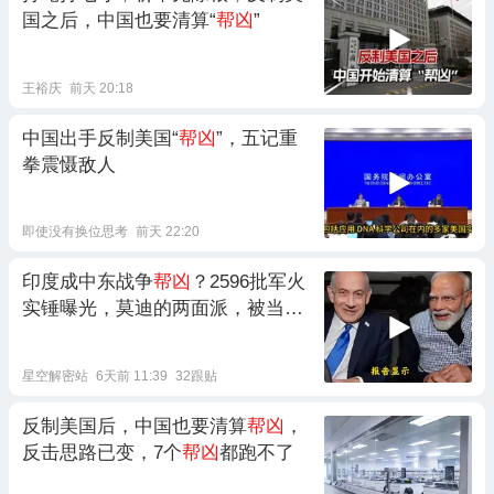
国之后，中国也要清算“
帮凶
”
王裕庆
前天 20:18
中国出手反制美国“
帮凶
”，五记重
拳震慑敌人
即使没有换位思考
前天 22:20
印度成中东战争
帮凶
？2596批军火
实锤曝光，莫迪的两面派，被当场
撕开了
星空解密站
6天前 11:39
32跟贴
反制美国后，中国也要清算
帮凶
，
反击思路已变，7个
帮凶
都跑不了