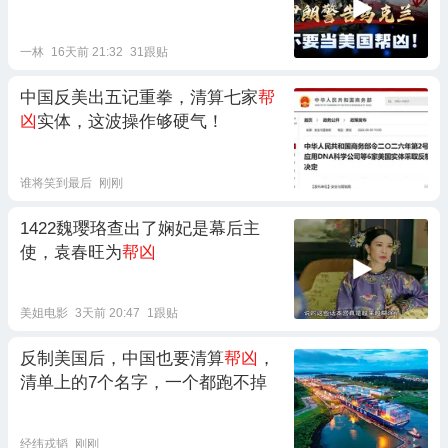
一林
16天前 21:32
31跟贴
中国反美出五记重拳，清算七家
帮
凶
实体，这波操作够硬气！
谁将笑到最后
刚刚
1422魏璎珞查出了娴妃是幕后主
使，袁春旺为
帮凶
美姐电影
3天前 20:47
1跟贴
反制美国后，中国也要清算
帮凶
，
清单上的7个名字，一个都跑不掉
经纬戎韬
刚刚