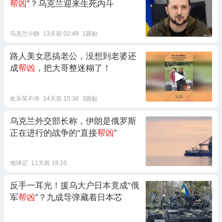
帮凶
”？乌克兰迎来生死内斗
乌克兰小静
13天前 02:49
1跟贴
路人美女恶搞老公，没想到老婆还
成
帮凶
，把大哥整迷糊了！
欢乐笑不停
14天前 15:36
3跟贴
乌克兰外交部长称，伊朗是俄罗斯
正在进行的战争的“直接
帮凶
”
地球记
11天前 19:10
反手一耳光！援乌大户日本竟成“俄
军
帮凶
”？九成导弹藏着日本芯