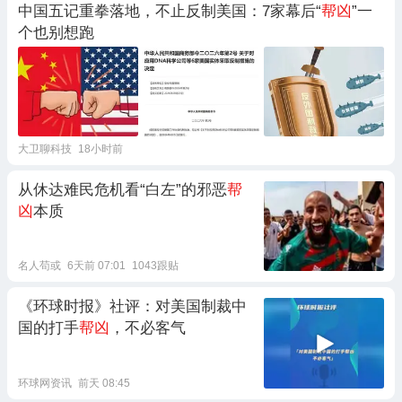
中国五记重拳落地，不止反制美国：7家幕后“
帮凶
”一
个也别想跑
大卫聊科技
18小时前
从休达难民危机看“白左”的邪恶
帮
凶
本质
名人苟或
6天前 07:01
1043跟贴
《环球时报》社评：对美国制裁中
国的打手
帮凶
，不必客气
环球网资讯
前天 08:45