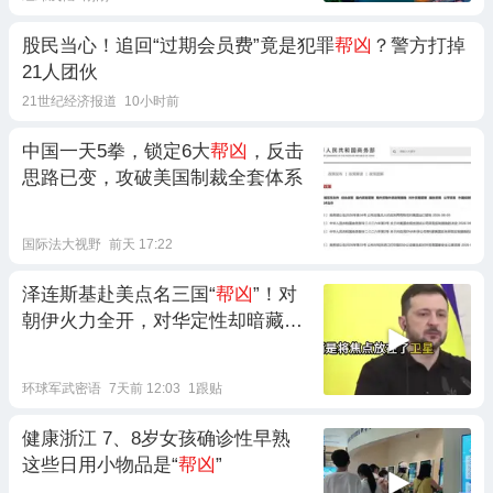
股民当心！追回“过期会员费”竟是犯罪
帮凶
？警方打掉
21人团伙
21世纪经济报道
10小时前
中国一天5拳，锁定6大
帮凶
，反击
思路已变，攻破美国制裁全套体系
国际法大视野
前天 17:22
泽连斯基赴美点名三国“
帮凶
”！对
朝伊火力全开，对华定性却暗藏玄
机
环球军武密语
7天前 12:03
1跟贴
健康浙江 7、8岁女孩确诊性早熟
这些日用小物品是“
帮凶
”