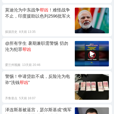
莫迪沦为中东战争
帮凶
！难怪战争
不止，印度援助以色列2596批军火
探源历史
8天前 13:35
@所有学生 暑期兼职需警惕 切勿
沦为犯罪
帮凶
爱兰州视频
13天前 20:46
警惕！申请贷款不成，反险沦为电
诈“洗钱
帮凶
”
齐鲁壹点
5天前 16:07
泽连斯基被逼宫，瑟尔斯基成“俄军