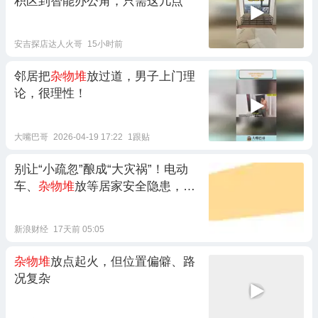
积区到智能办公角，只需这几点
安吉探店达人火哥
15小时前
邻居把
杂物堆
放过道，男子上门理
论，很理性！
大嘴巴哥
2026-04-19 17:22
1跟贴
别让“小疏忽”酿成“大灾祸”！电动
车、
杂物堆
放等居家安全隐患，每
家都要查！
新浪财经
17天前 05:05
杂物堆
放点起火，但位置偏僻、路
况复杂