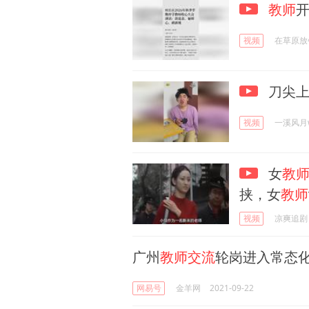
教师
视频
在草原放
刀尖上
视频
一溪风月
女
教
挟，女
教师
视频
凉爽追剧
广州
教师交流
轮岗进入常态
网易号
金羊网
2021-09-22