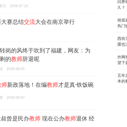
问界
官方
2026-07-23
久？
新大赛总结
交流
大会在南京举行
彻底
热门
西班
牒也
转岗的风终于吹到了福建，网友：为
外网
剩的
教师
辞退呢
望下
话
2026-08-05
五年
本的
教师
新政落地！在编
教师
才是真·铁饭碗
壁
2026-08-07
大叔曾是民办
教师
现在公办
教师
退休 经