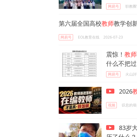
网易号
职教圈
第六届全国高校
教师
教学创
网易号
EOL教育在线
2026-07-23
震惊！
教师
什么不把过
网易号
火山詩
2026
视频
叹息的墙
83岁
历了什么？