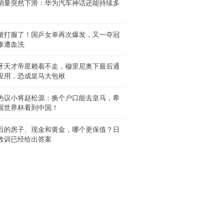
销量突然下滑：华为汽车神话还能持续多
被打服了！国乒女单再次爆发，又一夺冠
惨遭血洗
牙天才帝星赖着不走，穆里尼奥下最后通
没用，恐成皇马大包袱
热议小将赵松源：换个户口能去皇马，希
届世界杯看到中国！
后的房子、现金和黄金，哪个更保值？日
教训已经给出答案