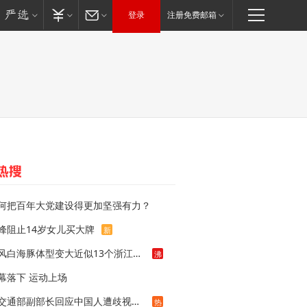
登录
注册免费邮箱
何把百年大党建设得更加坚强有力？
峰阻止14岁女儿买大牌
新
台风白海豚体型变大近似13个浙江面积
沸
幕落下 运动上场
泰交通部副部长回应中国人遭歧视手势
热