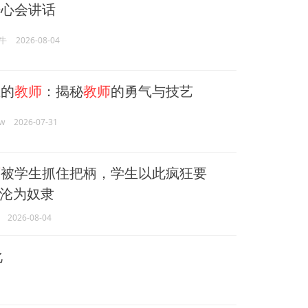
开心会讲话
牛
2026-08-04
的
教师
：揭秘
教师
的勇气与技艺
w
2026-07-31
师
被学生抓住把柄，学生以此疯狂要
沦为奴隶
2026-08-04
化