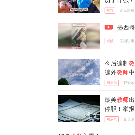
视频
勿念影视
墨西
视频
瓦斯讲事
今后编制
教
编外
教师
中
网易号
郭爱华
最美
教师
出
停职！举报
网易号
见骨笔