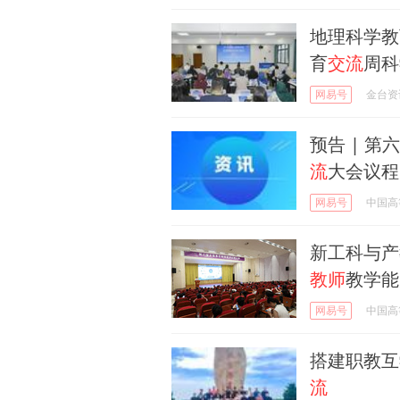
地理科学教
育
交流
周科
网易号
金台资
预告 | 第
流
大会议程
网易号
中国高
新工科与产
教师
教学能
网易号
中国高
搭建职教互
流