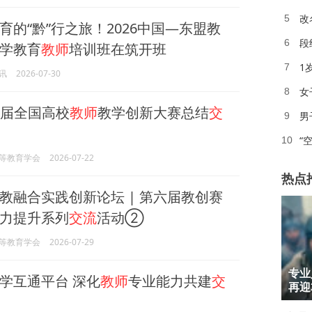
改
5
育的“黔”行之旅！2026中国—东盟教
段
6
学教育
教师
培训班在筑开班
1
7
讯
2026-07-30
女
8
六届全国高校
教师
教学创新大赛总结
交
男
9
“
10
等教育学会
2026-07-22
热点
教融合实践创新论坛 | 第六届教创赛
力提升系列
交流
活动②
等教育学会
2026-07-29
1
专业
学互通平台 深化
教师
专业能力共建
交
2
再迎
3