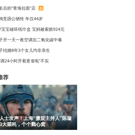
名后的“青海拉面”店
新
绚竞因公牺牲 年仅44岁
岁宝宝碰坏纸巾盒 宝妈被索赔924元
子开一天一夜空调后二氧化碳中毒
子结婚8年3个女儿均非亲生
空调24小时开着更省电”不实
推荐
人士发声！上海“撅腚主持人”陈璇
3大噩耗，个个戳心窝