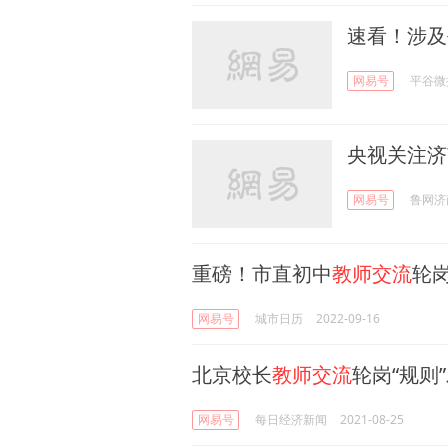
速看！涉及
网易号
平谷微
央视关注济
网易号
鲁网济
重磅！市直初中
教师交流
轮
网易号
城市日历
2022-09-16
北京校长
教师交流
轮岗“规则
网易号
每日经济新闻
2021-08-25