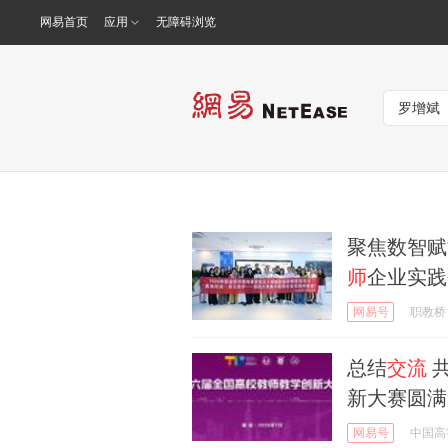
网易首页
应用
无障碍浏览
聚焦数智赋
师
企业实践
网易号
职教桥
总结
交流
共
新大赛圆满
网易号
中国高