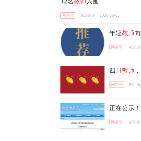
12名
教师
入围！
网易号
新浪财经
2026-08-06
年轻
教师
向
网易号
校长派
四川
教师
，
网易号
四川省
正在公示！
网易号
射阳市