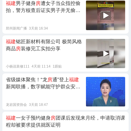
福建
男子健身
房
遭女子当众指控偷
拍，警方核查后证实男子并无偷拍
行为
郑州新闻广播
3天前 16:34
福建
铭匠新材料有限公司 极简风格
商品
房
装修完工实拍分享
小杨说装修111
4天前 11:14
1跟贴
省级媒体聚焦！“龙
房
通”登上
福建
新闻联播，数字赋能守护群众安居
梦
龙岩国资协会
3天前 18:47
福建
一女子预约健身
房
团课后发现来月经，申请取消课
程却被要求提供就医证明