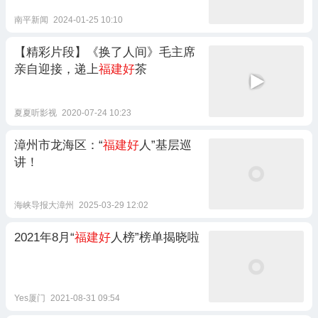
南平新闻
2024-01-25 10:10
【精彩片段】《换了人间》毛主席
亲自迎接，递上
福建好
茶
夏夏听影视
2020-07-24 10:23
漳州市龙海区：“
福建好
人”基层巡
讲！
海峡导报大漳州
2025-03-29 12:02
2021年8月“
福建好
人榜”榜单揭晓啦
Yes厦门
2021-08-31 09:54