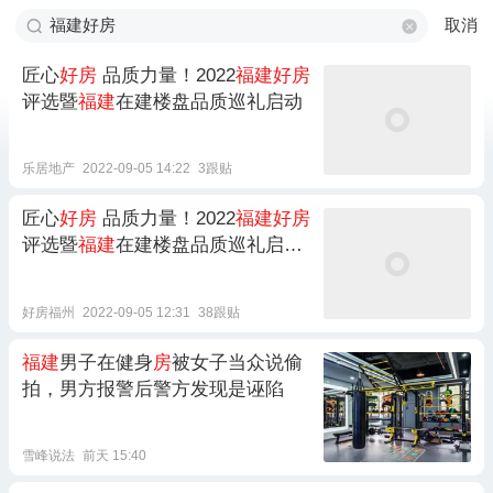
取消
匠心
好房
品质力量！2022
福建好房
评选暨
福建
在建楼盘品质巡礼启动
乐居地产
2022-09-05 14:22
3跟贴
匠心
好房
品质力量！2022
福建好房
评选暨
福建
在建楼盘品质巡礼启
动！
好房福州
2022-09-05 12:31
38跟贴
福建
男子在健身
房
被女子当众说偷
拍，男方报警后警方发现是诬陷
雪峰说法
前天 15:40