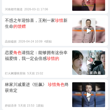
里，”女子分享婚姻幸福的秘籍：认
清自己的身份，
珍惜
别人的付出，
河南都市频道
2026-03-11 17:06
两个人才能长长久久
不惑之年迎惊喜，王刚一家
珍惜
新
生命
的馈赠
晶姐磕娱
2026-04-24 10:09
4跟贴
恋爱
角色
请指定：能够拥有这份幸
福爱情，我一定会倍感
珍惜的
灯火阑珊映剪辑
5天前 15:02
林家川减重进《狂飙》
珍惜角色
终
获肯定
婷姐语录
5天前 15:53
1跟贴