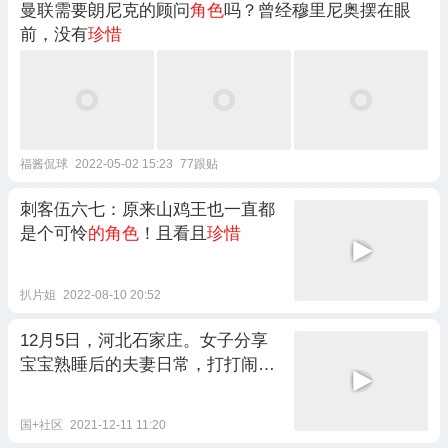
曼联需要朗尼克的顾问
角色
吗？曾经穆里尼奥摆在眼
前，没有
珍惜
福酱侃球
2022-05-02 15:23
77跟贴
刺客伍六七：原来山鸡王也一直都
是个可怜
的角色
！且看且
珍惜
扒片姐
2022-08-10 20:52
12月5日，河北石家庄。女子分享
宝宝熟睡后的夫妻日常，打打闹闹
恩恩爱爱：生活除了爸妈这个
角色
，还有夫妻，我们很
珍惜
国+社区
2021-12-11 11:20