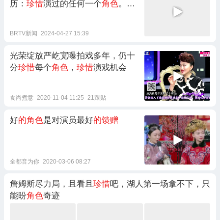
历：
珍惜
演过的任何一个
角色
。镜
头扫到台下的胡歌，认真倾听朱一
龙的感言
BRTV新闻
2024-04-27 15:39
光荣绽放严屹宽曝拍戏多年，仍十
分
珍惜
每个
角色
，
珍惜
演戏机会
食尚煮意
2020-11-04 11:25
21跟贴
好
的角色
是对演员最好
的馈赠
全都音为你
2020-03-06 08:27
詹姆斯尽力局，且看且
珍惜
吧，湖人第一场拿不下，只
能盼
角色
奇迹