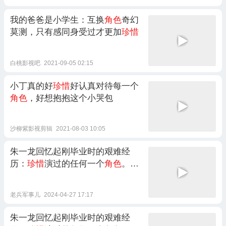
我的爸爸是小学生：互换
角色
奇幻
莫测，只有感同身受过才更加
珍惜
白桃影视吧
2021-09-05 02:15
小丁真的好
珍惜
好认真对待每一个
角色
，好想抱抱这个小哭包
沙柳紫影视剪辑
2021-08-03 10:05
朱一龙回忆起刚毕业时的艰难经
历：
珍惜
演过的任何一个
角色
。台
下的胡歌，认真倾听。
老兵军事儿
2024-04-27 17:17
朱一龙回忆起刚毕业时的艰难经