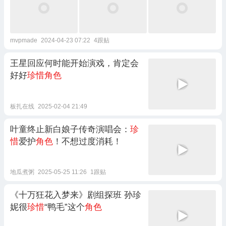
mvpmade
2024-04-23 07:22
4跟贴
王星回应何时能开始演戏，肯定会
好好
珍惜角色
板扎在线
2025-02-04 21:49
叶童终止新白娘子传奇演唱会：
珍
惜
爱护
角色
！不想过度消耗！
地瓜煮粥
2025-05-25 11:26
1跟贴
《十万狂花入梦来》剧组探班 孙珍
妮很
珍惜
“鸭毛”这个
角色