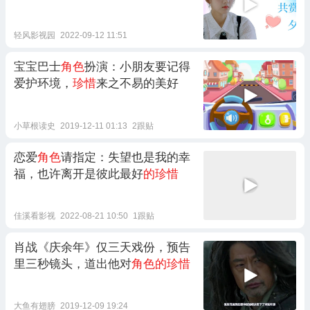
轻风影视园
2022-09-12 11:51
宝宝巴士
角色
扮演：小朋友要记得
爱护环境，
珍惜
来之不易的美好
小草根读史
2019-12-11 01:13
2跟贴
恋爱
角色
请指定：失望也是我的幸
福，也许离开是彼此最好
的珍惜
佳溪看影视
2022-08-21 10:50
1跟贴
肖战《庆余年》仅三天戏份，预告
里三秒镜头，道出他对
角色的珍惜
大鱼有翅膀
2019-12-09 19:24