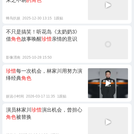
来之不易
的角色
蜂鸟扒娱
2025-12-30 13:15
1跟贴
不只是搞笑！听花岛《太奶奶3》
借
角色
故事唤醒
珍惜
亲情的意识
影像渭南
2025-10-28 15:50
珍惜
每一次机会，林家川用努力演
绎经典
角色
娱说小时间
2026-03-17 11:35
1跟贴
演员林家川
珍惜
演出机会，曾担心
角色
被替换