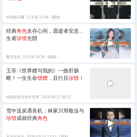
华流娱乐圈
11天前 11:49
3跟贴
经典
角色
永存心间，愿逝者安息，
生者
珍惜
光阴
毒舌瓜卦
21天前 14:26
4跟贴
王菲《世界赠与我的》一曲肝肠
断！一生生命
馈赠
，且行且
珍惜
！
拉风的萤火虫牛市梦
2025-06-17 08:12
雪中送炭遇良机：林家川用敬业与
珍惜
成就经典
角色
天天扒娱乐
2026-03-14 13:43
1跟贴