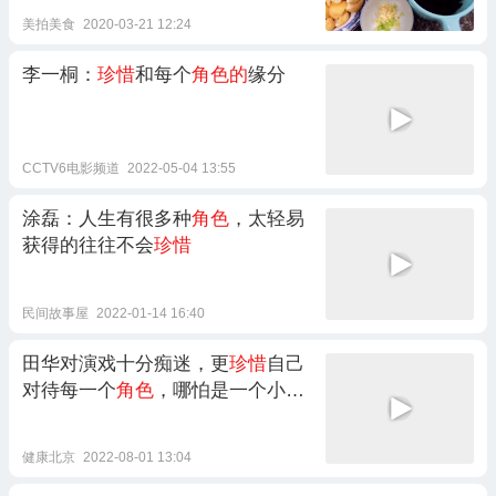
美拍美食
2020-03-21 12:24
李一桐：
珍惜
和每个
角色的
缘分
CCTV6电影频道
2022-05-04 13:55
涂磊：人生有很多种
角色
，太轻易
获得的往往不会
珍惜
民间故事屋
2022-01-14 16:40
田华对演戏十分痴迷，更
珍惜
自己
对待每一个
角色
，哪怕是一个小小
的配角
健康北京
2022-08-01 13:04