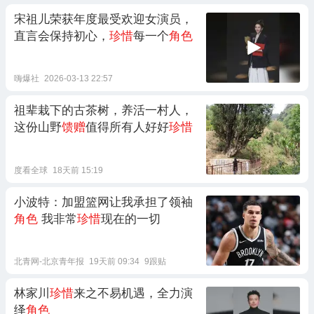
宋祖儿荣获年度最受欢迎女演员，
直言会保持初心，
珍惜
每一个
角色
嗨爆社
2026-03-13 22:57
祖辈栽下的古茶树，养活一村人，
这份山野
馈赠
值得所有人好好
珍惜
度看全球
18天前 15:19
小波特：加盟篮网让我承担了领袖
角色
我非常
珍惜
现在的一切
北青网-北京青年报
19天前 09:34
9跟贴
林家川
珍惜
来之不易机遇，全力演
绎
角色