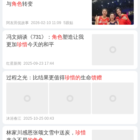
与
角色
转变
阿友田侃故事
2026-02-10 11:09
5跟贴
冯文娟谈《731》：
角色
塑造让我
更加
珍惜
今天的和平
红星新闻
2025-09-23 17:44
过程之光：比结果更值得
珍惜的
生命
馈赠
沐浴春江
2025-10-25 00:43
林家川感恩张颂文雪中送炭，
珍惜