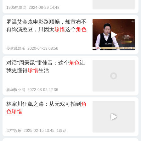
1905电影网
2024-08-29 14:48
罗温艾金森电影路顺畅，却宣布不
再饰演憨豆，只因太
珍惜
这个
角色
晏然说娱乐
2020-04-13 08:56
对话“周秉昆”雷佳音：这个
角色
让
我更懂得
珍惜
生活
新华报业网
2022-03-02 22:36
林家川狂飙之路：从无戏可拍到
角
色珍惜
晨空娱乐
2025-02-15 13:45
1跟贴