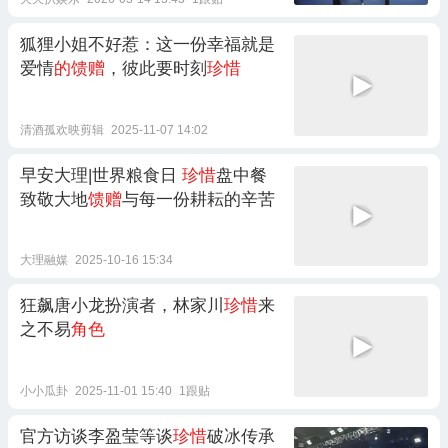
狐狸小姐不好惹：这一份幸福就是
爱情
的馈赠
，彼此要时刻
珍惜
清酒孤欢映剪辑
2025-11-07 14:02
早安大理|世界粮食日
珍惜
盘中餐
致敬大地
馈赠
与每一份耕耘的辛苦
大理融媒
2025-10-16 15:34
狂飙唐小龙扮演者，林家川
珍惜
来
之不易
角色
小小瓜卦
2025-11-01 15:40
1跟贴
官方访谈李盈莹等谈
珍惜
破冰传承