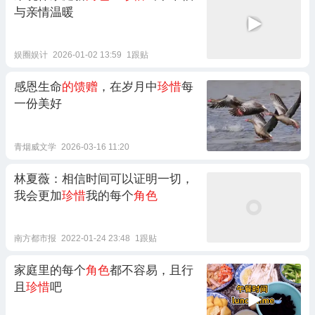
与亲情温暖
娱圈娱计
2026-01-02 13:59
1跟贴
感恩生命
的馈赠
，在岁月中
珍惜
每
一份美好
青烟威文学
2026-03-16 11:20
林夏薇：相信时间可以证明一切，
我会更加
珍惜
我的每个
角色
南方都市报
2022-01-24 23:48
1跟贴
家庭里的每个
角色
都不容易，且行
且
珍惜
吧