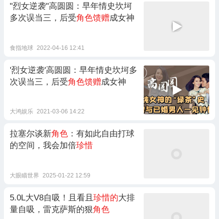
"烈女逆袭"高圆圆：早年情史坎坷
多次误当三，后受
角色馈赠
成女神
食指地球
2022-04-16 12:41
'烈女逆袭'高圆圆：早年情史坎坷多
次误当三，后受
角色馈赠
成女神
大鸿娱乐
2021-03-06 14:22
拉塞尔谈新
角色
：有如此自由打球
的空间，我会加倍
珍惜
大眼瞄世界
2025-01-22 12:59
5.0L大V8自吸！且看且
珍惜的
大排
量自吸，雷克萨斯的狠
角色