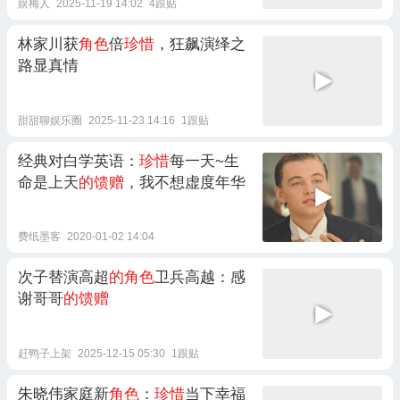
娱梅人
2025-11-19 14:02
4跟贴
林家川获
角色
倍
珍惜
，狂飙演绎之
路显真情
甜甜聊娱乐圈
2025-11-23 14:16
1跟贴
经典对白学英语：
珍惜
每一天~生
命是上天
的馈赠
，我不想虚度年华
费纸墨客
2020-01-02 14:04
次子替演高超
的角色
卫兵高越：感
谢哥哥
的馈赠
赶鸭子上架
2025-12-15 05:30
1跟贴
朱晓伟家庭新
角色
：
珍惜
当下幸福