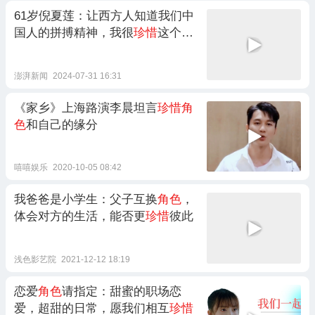
61岁倪夏莲：让西方人知道我们中
国人的拼搏精神，我很
珍惜
这个
角
色
澎湃新闻
2024-07-31 16:31
《家乡》上海路演李晨坦言
珍惜角
色
和自己的缘分
嘻嘻娱乐
2020-10-05 08:42
我爸爸是小学生：父子互换
角色
，
体会对方的生活，能否更
珍惜
彼此
浅色影艺院
2021-12-12 18:19
恋爱
角色
请指定：甜蜜的职场恋
爱，超甜的日常，愿我们相互
珍惜