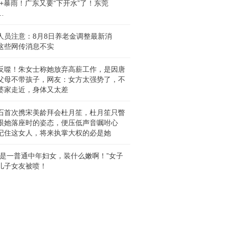
℃+暴雨！广东又要“下开水”了！东莞
…
人员注意：8月8日养老金调整最新消
这些网传消息不实
反噬！朱女士称她放弃高薪工作，是因唐
父母不带孩子，网友：女方太强势了，不
婆家走近，身体又太差
石首次携宋美龄拜会杜月笙，杜月笙只瞥
眼她落座时的姿态，便压低声音嘱咐心
记住这女人，将来执掌大权的必是她
就是一普通中年妇女，装什么嫩啊！”女子
儿子女友被喷！