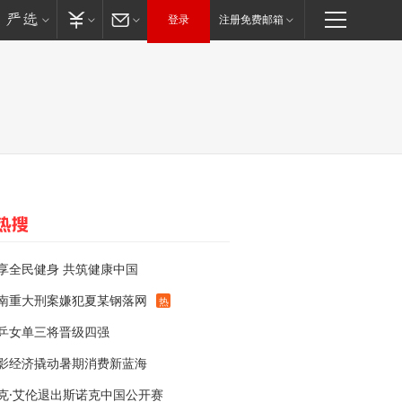
登录
注册免费邮箱
享全民健身 共筑健康中国
南重大刑案嫌犯夏某钢落网
热
乒女单三将晋级四强
影经济撬动暑期消费新蓝海
克·艾伦退出斯诺克中国公开赛