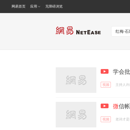
网易首页
应用
无障碍浏览
学会批
视频
主持人许
微
信
视频
老诗才是