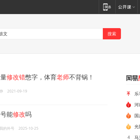
量
修改错
憋字，体育
老师
不背锅！
静
2021-09-19
乐
河
帐号能
修改
吗
国
光
我的外号
2025-10-25
马
4