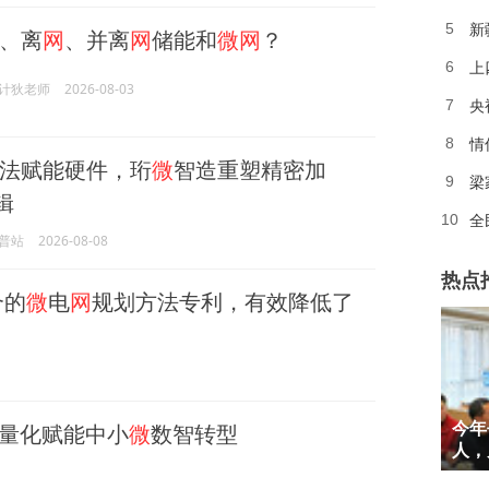
新
5
、离
网
、并离
网
储能和
微网
？
上
6
计狄老师
2026-08-03
央
7
情
8
法赋能硬件，珩
微
智造重塑精密加
梁
9
辑
全
10
普站
2026-08-08
热点
合的
微
电
网
规划方法专利，有效降低了
1
轻量化赋能中小
微
数智转型
今年
2
人，
3