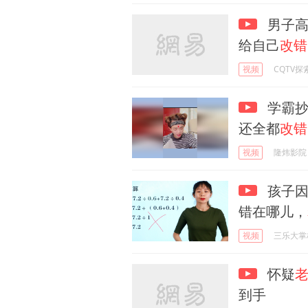
男子高
给自己
改错
视频
CQTV探
学霸抄
还全都
改错
视频
隆炜影院
孩子因
错在哪儿，
视频
三乐大掌
怀疑
到手