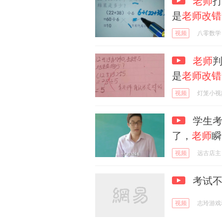
老师
是
老师改错
视频
八零数学
老师
是
老师改错
视频
灯笼小视
学生考
了，
老师
瞬
视频
远古店主
考试不
视频
志玲游戏