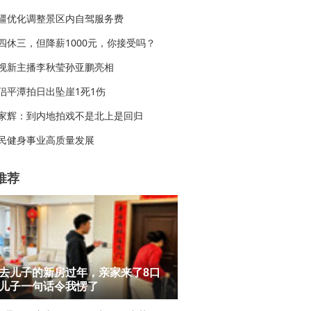
疆优化调整景区内自驾服务费
四休三，但降薪1000元，你接受吗？
视新主播李秋莹孙亚鹏亮相
侣平潭拍日出坠崖1死1伤
家辉：到内地拍戏不是北上是回归
民健身事业高质量发展
推荐
去儿子的新房过年，亲家来了8口
儿子一句话令我愣了