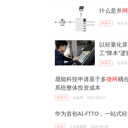
什么是并
网
网易号
电气设
以轻量化算
工“降本”逻
网易号
蓝星科
晟能科技申请基于多
微网
耦
系统整体投资成本
网易号
金融界
2026-08-07
华为首创AI-FTTO，一站式
科技
大京新闻网
2026-08-06