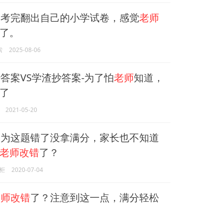
考完翻出自己的小学试卷，感觉
老师
了。
索
2025-08-06
答案VS学渣抄答案-为了怕
老师
知道，
了
2021-05-20
为这题错了没拿满分，家长也不知道
老师改错
了？
柜
2020-07-04
老师改错
了？注意到这一点，满分轻松