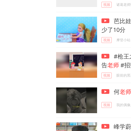
视频
诸葛老师
芭比娃
少了10分
视频
摩登小站
#枪王
告
老师
#招财.
视频
眼前的黑
何
老
视频
我的偶像
峰学蔚