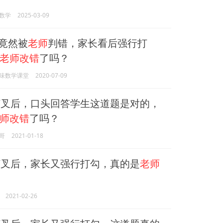
数学
2025-03-09
竟然被
老师
判错，家长看后强行打
老师改错
了吗？
味数学课堂
2020-07-09
打叉后，口头回答学生这道题是对的，
师改错
了吗？
哥
2021-01-18
打叉后，家长又强行打勾，真的是
老师
2021-02-26