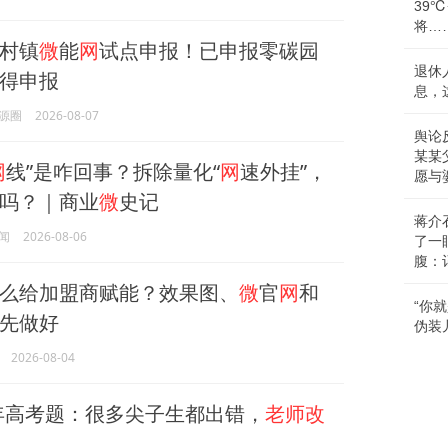
39
将…
村镇
微
能
网
试点申报！已申报零碳园
退休
得申报
息，
源圈
2026-08-07
舆论
某某
网
线”是咋回事？拆除量化“
网
速外挂”，
愿与
吗？｜商业
微
史记
蒋介
闻
2026-08-06
了一
腹：
么给加盟商赋能？效果图、
微
官
网
和
“你
先做好
伪装
2026-08-04
2年高考题：很多尖子生都出错，
老师改