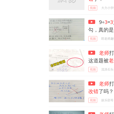
视频
大力小学
9÷
3
=
3
勾，真的是
视频
郎老师趣
老师
这道题被
老
视频
流浪石头
老师
改错
了吗？
视频
娱乐邵哥