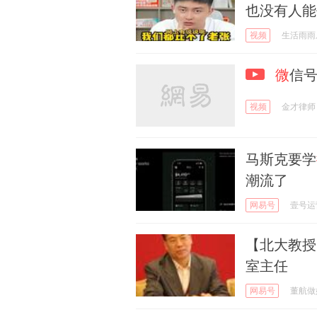
也没有人能
视频
生活雨雨
微
信
视频
金才律师
马斯克要学
潮流了
网易号
壹号运
【北大教授
室主任
网易号
董航做