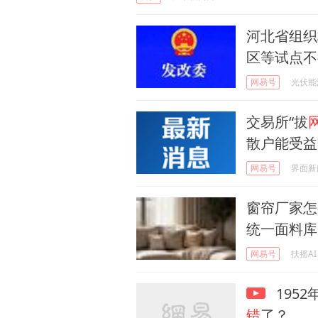
河北省组织
区等试点不
网易号
光伏能
交易所“拔
散户能受益
网易号
界面新
窗帘厂家怎
统一面料库
网易号
扶摇AI
195
错
了？