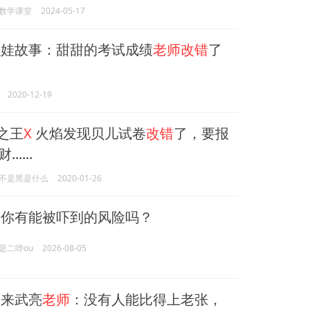
数学课堂
2024-05-17
娃故事：甜甜的考试成绩
老师改错
了
2020-12-19
之王
X
火焰发现贝儿试卷
改错
了，要报
.....
不是黑是什么
2020-01-26
师
你有能被吓到的风险吗？
是二哔ou
2026-08-05
来武亮
老师
：没有人能比得上老张，