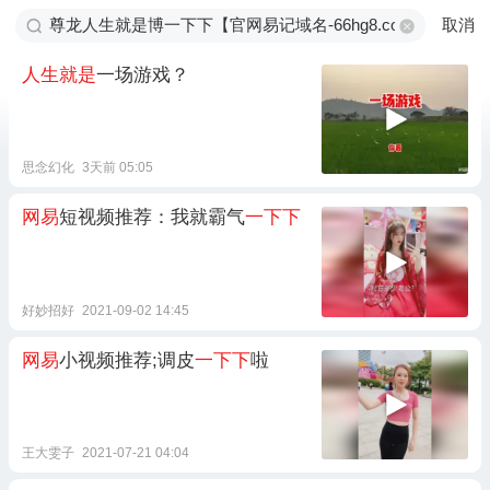
取消
人生就是
一场游戏？
思念幻化
3天前 05:05
网易
短视频推荐：我就霸气
一下下
好妙招好
2021-09-02 14:45
网易
小视频推荐;调皮
一下下
啦
王大雯子
2021-07-21 04:04