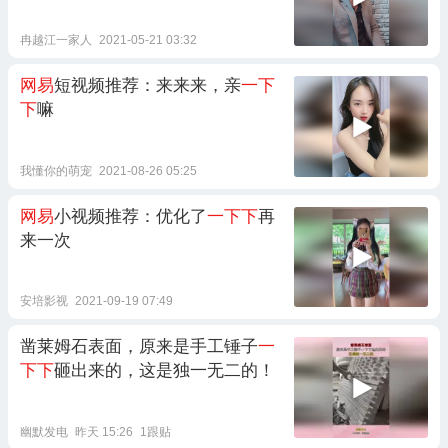
冉越江一家人
2021-05-21 03:32
网易
短视频推荐：来来来，亲
一下
下
嘛
我懂你的萌宠
2021-08-26 05:25
网易
小视频推荐：优化了
一下下
再
来一次
安培影视
2021-09-19 07:49
凿莱姆石表面，原来是手工锤子
一
下下
砸出来的，这是独一无二的！
幽默发电
昨天 15:26
1跟贴