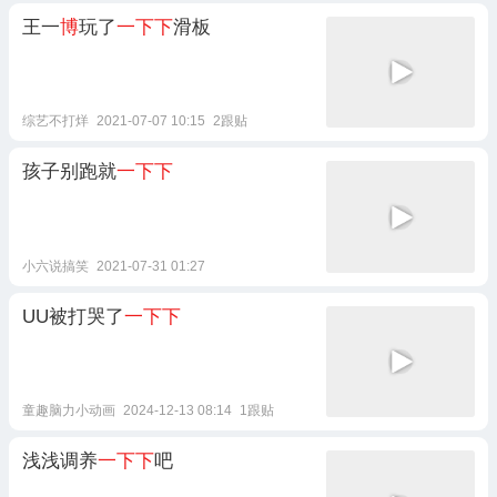
王一
博
玩了
一下下
滑板
综艺不打烊
2021-07-07 10:15
2跟贴
孩子别跑就
一下下
小六说搞笑
2021-07-31 01:27
UU被打哭了
一下下
童趣脑力小动画
2024-12-13 08:14
1跟贴
浅浅调养
一下下
吧