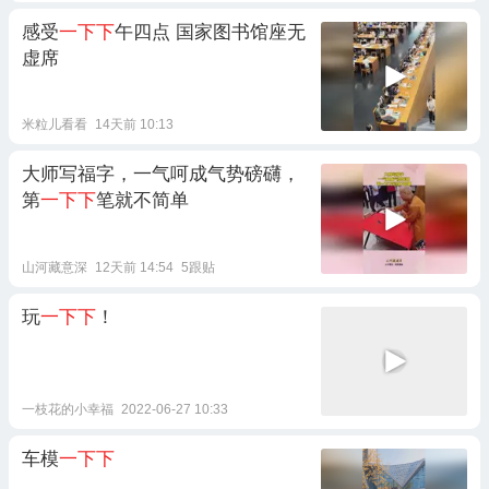
感受
一下下
午四点 国家图书馆座无
虚席
米粒儿看看
14天前 10:13
大师写福字，一气呵成气势磅礴，
第
一下下
笔就不简单
山河藏意深
12天前 14:54
5跟贴
玩
一下下
！
一枝花的小幸福
2022-06-27 10:33
车模
一下下