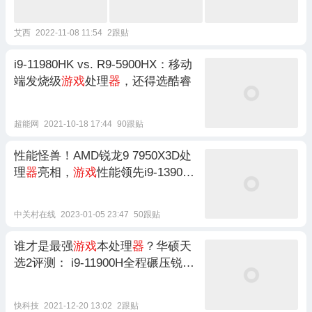
艾西
2022-11-08 11:54
2跟贴
i9-11980HK vs. R9-5900HX：移动
端发烧级
游戏
处理
器
，还得选酷睿
超能网
2021-10-18 17:44
90跟贴
性能怪兽！AMD锐龙9 7950X3D处
理
器
亮相，
游戏
性能领先i9-13900K
高达24%
中关村在线
2023-01-05 23:47
50跟贴
谁才是最强
游戏
本处理
器
？华硕天
选2评测： i9-11900H全程碾压锐龙
9 5900HX
快科技
2021-12-20 13:02
2跟贴