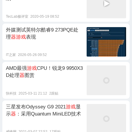
TecLab极评室
2020-05-19 08:52
外媒测试英特尔酷睿9 273PQE处
理
器游戏
表现
IT之家
2026-05-26 09:52
AMD最强
游戏
CPU！锐龙9 9950X3
D处理
器
图赏
快科技
2025-03-11 21:12
2跟贴
三星发布Odyssey G9 2021
游戏
显
示
器
：采用Quantum MiniLED技术
威锋网
2021-03-07 22:52
17跟贴