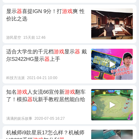
显示
器
喜提IGN 9分！打
游戏
爽 性
价比之选
游民星空
15天前 12:46
适合大学生的千元档
游戏
显示
器
戴
尔S2422HG显示
器
上手
科技方法派
2021-04-21 10:00
知名
游戏
人女流66宣传新
游戏
翻车
了！模拟
器
玩新手教程居然能白给
满满的娱乐故事
2020-07-05 16:27
机械师i9款星辰17怎么样？机械师