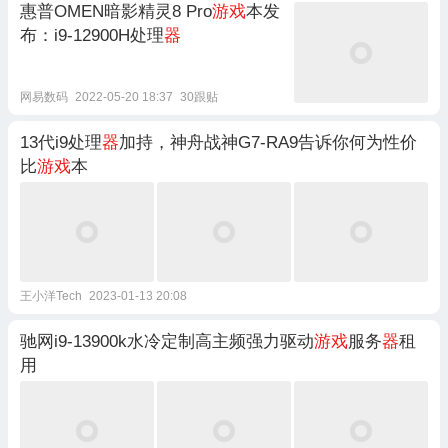
惠普OMEN暗影精灵8 Pro
游戏
本发
布：i9-12900H处理
器
网易数码
2022-05-20 18:37
30跟贴
13代i9处理
器
加持，神舟战神G7-RA9告诉你何为性价
比
游戏
本
王小洋Tech
2023-01-13 20:08
驰网i9-13900k水冷定制高主频强力驱动
游戏
服务
器
租
用