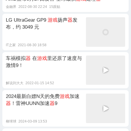
金融界
2022-08-30 22:24
15跟贴
LG UltraGear GP9
游戏
扬声
器
发
布，约 3049 元
IT之家
2021-08-30 18:58
车祸模拟
器
在
游戏
里还原了速度与
激情9！
解说刘大大
2022-01-15 14:52
2024最新白嫖N天的免费
游戏
加速
器
！雷神UUNN加速
器
9
柳球球
2024-03-09 13:53