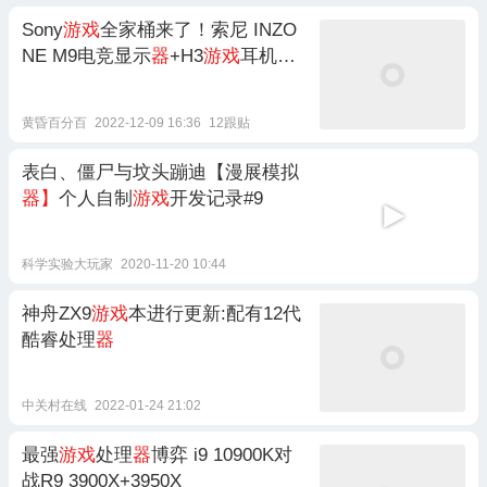
Sony
游戏
全家桶来了！索尼 INZO
NE M9电竞显示
器
+H3
游戏
耳机测
评
黄昏百分百
2022-12-09 16:36
12跟贴
表白、僵尸与坟头蹦迪【漫展模拟
器】
个人自制
游戏
开发记录#9
科学实验大玩家
2020-11-20 10:44
神舟ZX9
游戏
本进行更新:配有12代
酷睿处理
器
中关村在线
2022-01-24 21:02
最强
游戏
处理
器
博弈 i9 10900K对
战R9 3900X+3950X