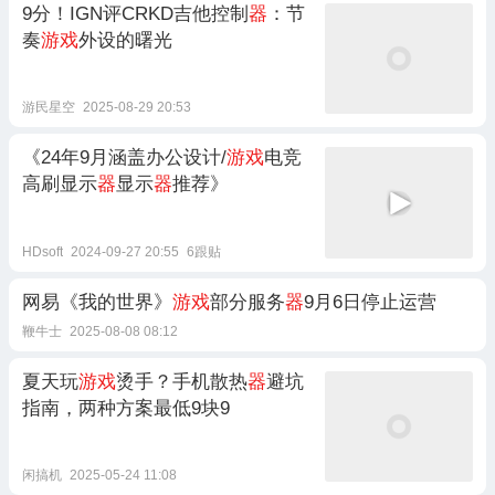
9分！IGN评CRKD吉他控制
器
：节
奏
游戏
外设的曙光
游民星空
2025-08-29 20:53
《24年9月涵盖办公设计/
游戏
电竞
高刷显示
器
显示
器
推荐》
HDsoft
2024-09-27 20:55
6跟贴
网易《我的世界》
游戏
部分服务
器
9月6日停止运营
鞭牛士
2025-08-08 08:12
夏天玩
游戏
烫手？手机散热
器
避坑
指南，两种方案最低9块9
闲搞机
2025-05-24 11:08