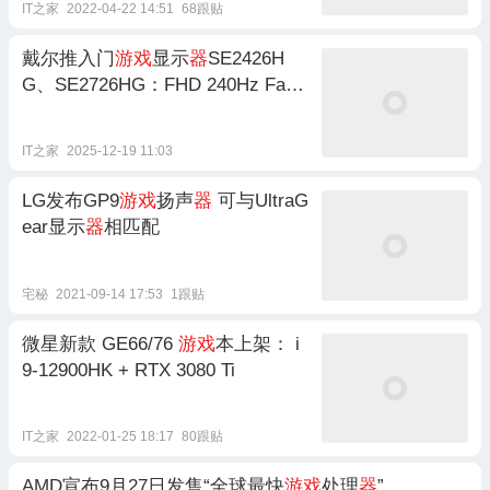
IT之家
2022-04-22 14:51
68跟贴
戴尔推入门
游戏
显示
器
SE2426H
G、SE2726HG：FHD 240Hz Fast
IPS
IT之家
2025-12-19 11:03
LG发布GP9
游戏
扬声
器
可与UltraG
ear显示
器
相匹配
宅秘
2021-09-14 17:53
1跟贴
微星新款 GE66/76
游戏
本上架： i
9-12900HK + RTX 3080 Ti
IT之家
2022-01-25 18:17
80跟贴
AMD宣布9月27日发售“全球最快
游戏
处理
器
”