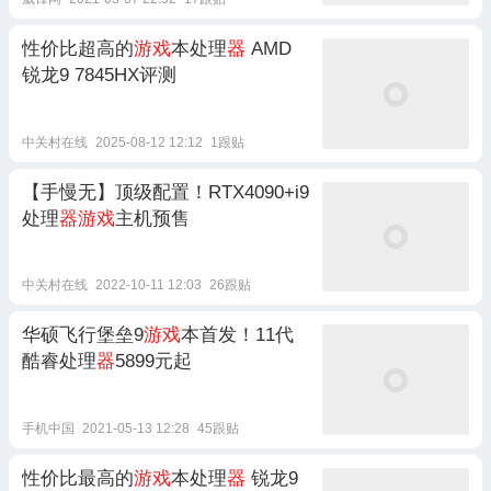
性价比超高的
游戏
本处理
器
AMD
锐龙9 7845HX评测
中关村在线
2025-08-12 12:12
1跟贴
【手慢无】顶级配置！RTX4090+i9
处理
器游戏
主机预售
中关村在线
2022-10-11 12:03
26跟贴
华硕飞行堡垒9
游戏
本首发！11代
酷睿处理
器
5899元起
手机中国
2021-05-13 12:28
45跟贴
性价比最高的
游戏
本处理
器
锐龙9