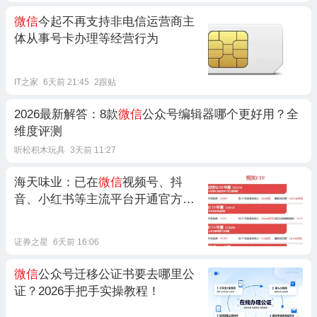
微信
今起不再支持非电信运营商主
体从事号卡办理等经营行为
IT之家
6天前 21:45
2跟贴
2026最新解答：8款
微信
公众号编辑器哪个更好用？全
维度评测
听松积木玩具
3天前 11:27
海天味业：已在
微信
视频号、抖
音、小红书等主流平台开通官方账
号
证券之星
6天前 16:06
微信
公众号迁移公证书要去哪里公
证？2026手把手实操教程！