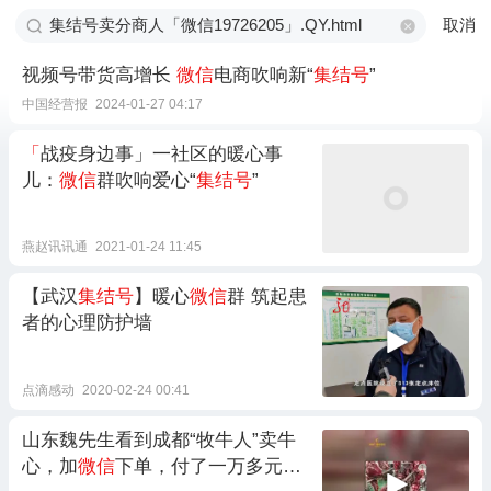
取消
视频号带货高增长
微信
电商吹响新“
集结号
”
中国经营报
2024-01-27 04:17
「
战疫身边事」一社区的暖心事
儿：
微信
群吹响爱心“
集结号
”
燕赵讯讯通
2021-01-24 11:45
【武汉
集结号
】暖心
微信
群 筑起患
者的心理防护墙
点滴感动
2020-02-24 00:41
山东魏先生看到成都“牧牛人”卖牛
心，加
微信
下单，付了一万多元。