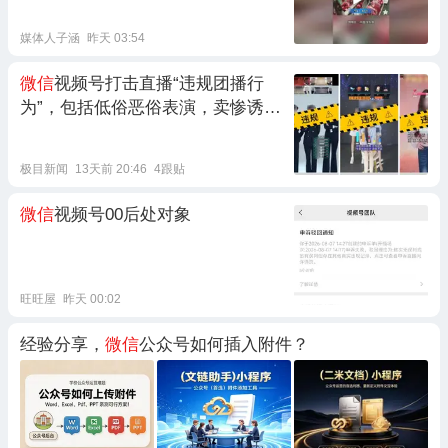
货没发，款没退全
媒体人子涵
昨天 03:54
微信
视频号打击直播“违规团播行
为”，包括低俗恶俗表演，卖惨诱导
用户打赏等，屡教不改或情节极端
恶劣账号，将永久封禁
极目新闻
13天前 20:46
4跟贴
微信
视频号00后处对象
旺旺屋
昨天 00:02
经验分享，
微信
公众号如何插入附件？