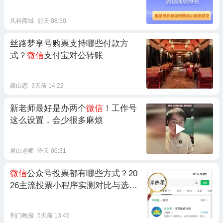
凡科商城
前天 08:50
丝路梦享号购票支持哪些付款方
式？
微信
支付宝对公转账
疆山恋
3天前 14:22
新老师最好是办两个
微信
！工作号
这么设置，会少很多麻烦
君山老师
昨天 06:31
微信
公众号投票都有哪些方式？20
26主流投票小程序实测对比与选型
指南
荆门晚报
5天前 13:45