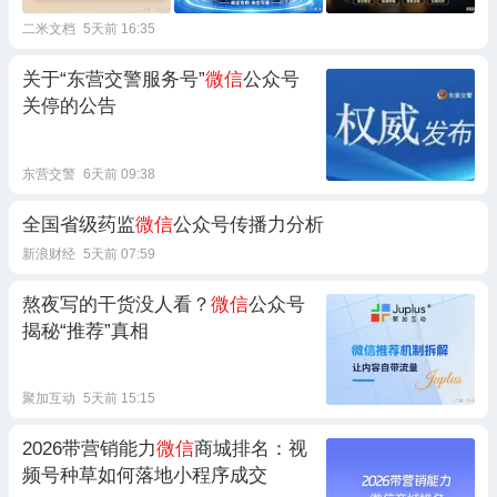
二米文档
5天前 16:35
关于“东营交警服务号”
微信
公众号
关停的公告
东营交警
6天前 09:38
全国省级药监
微信
公众号传播力分析
新浪财经
5天前 07:59
熬夜写的干货没人看？
微信
公众号
揭秘“推荐”真相
聚加互动
5天前 15:15
2026带营销能力
微信
商城排名：视
频号种草如何落地小程序成交