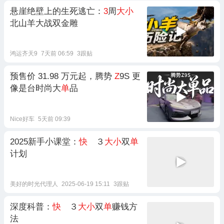
悬崖绝壁上的生死逃亡：
3
周
大小
北山羊大战双金雕
鸿运齐天9
7天前 06:59
3跟贴
预售价 31.98 万元起，腾势
Z
9S 更
像是台时尚大
单
品
Nice好车
5天前 09:39
2025新手小课堂：
快
３
大小
双
单
计划
美好的时光代理人
2025-06-19 15:11
3跟贴
深度科普：
快
３
大小
双
单
赚钱方
法