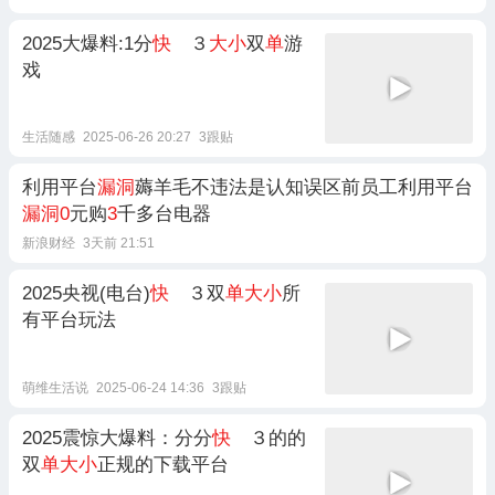
2025大爆料:1分
快
３
大小
双
单
游
戏
生活随感
2025-06-26 20:27
3跟贴
利用平台
漏洞
薅羊毛不违法是认知误区前员工利用平台
漏洞0
元购
3
千多台电器
新浪财经
3天前 21:51
2025央视(电台)
快
３双
单大小
所
有平台玩法
萌维生活说
2025-06-24 14:36
3跟贴
2025震惊大爆料：分分
快
３的的
双
单大小
正规的下载平台