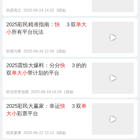
风星雨之
2025-06-24 14:32
3跟贴
2025彩民精准指南：
快
３双
单大
小
所有平台玩法
听慢与事
2025-06-16 12:34
1跟贴
2025震惊大爆料：分分
快
３的的
双
单大小
带计划的平台
听光世界侃晓
2025-06-19 16:29
1跟贴
2025彩民大赢家：幸运
快
３双
单
大小
彩票平台
雨莫夏事
2025-06-22 15:12
4跟贴