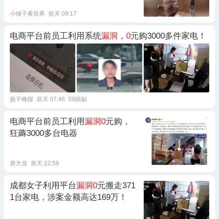
小锤子看世界
前天 09:17
电商平台前员工利用系统
漏洞
，
0
元购3000多件家电！
扬子晚报
前天 07:46
59跟贴
电商平台前员工利用
漏洞0
元购，
狂薅3000多台电器
唐大业
前天 22:59
成都女子利用平台
漏洞0
元搬走371
1台家电，涉案金额高达169万！