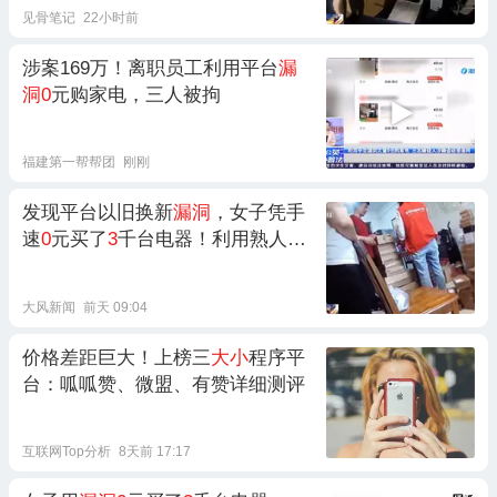
见骨笔记
22小时前
涉案169万！离职员工利用平台
漏
洞0
元购家电，三人被拘
福建第一帮帮团
刚刚
发现平台以旧换新
漏洞
，女子凭手
速
0
元买了
3
千台电器！利用熟人共
86个账号疯狂下
单
大风新闻
前天 09:04
价格差距巨大！上榜三
大小
程序平
台：呱呱赞、微盟、有赞详细测评
互联网Top分析
8天前 17:17