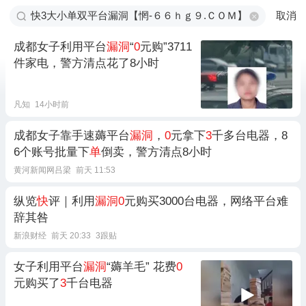
取消
成都女子利用平台
漏洞
“
0
元购”3711
件家电，警方清点花了8小时
凡知
14小时前
成都女子靠手速薅平台
漏洞
，
0
元拿下
3
千多台电器，8
6个账号批量下
单
倒卖，警方清点8小时
黄河新闻网吕梁
前天 11:53
纵览
快
评｜利用
漏洞0
元购买3000台电器，网络平台难
辞其咎
新浪财经
前天 20:33
3跟贴
女子利用平台
漏洞
“薅羊毛” 花费
0
元购买了
3
千台电器