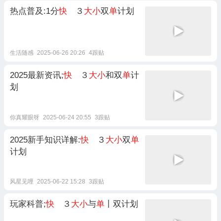
热点普及:1分
快
３
大小
双
单
计划
生活随感
2025-06-26 20:26
4跟贴
2025最新资讯;
快
３
大小
和双
单
计
划
你真耀眼呀
2025-06-24 20:55
3跟贴
2025新手知识详解:
快
３
大小
双
单
计划
风星见哩
2025-06-22 15:28
3跟贴
玩家科普;
快
３
大小
与
单
丨双计划