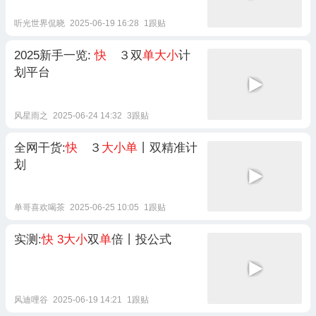
听光世界侃晓
2025-06-19 16:28
1跟贴
2025新手一览:
快
３双
单大小
计
划平台
风星雨之
2025-06-24 14:32
3跟贴
全网干货:
快
３
大小单
丨双精准计
划
单哥喜欢喝茶
2025-06-25 10:05
1跟贴
实测:
快
3大小
双
单
倍丨投公式
风迪哩谷
2025-06-19 14:21
1跟贴