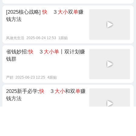
[2025核心战略]
快
３
大小
双
单
赚
钱方法
风迪光生活
2025-06-24 12:53
1跟贴
省钱妙招:
快
３
大小单
丨双计划赚
钱群
严錺
2025-06-23 12:25
4跟贴
2025新手必学;
快
３
大小
和双
单
赚
钱方法
含笑饮酒
2025-06-26 13:30
2025彩民必备：
快
３
大小
和双
单