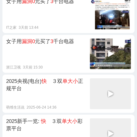
女子用
漏洞0
元买了
3
千台电器
IT之家
3天前 13:44
女子用
漏洞0
元买了
3
千台电器
浙江卫视
3天前 15:30
2025央视(电台)
快
３双
单大小
正
规平台
萌维生活说
2025-06-24 14:36
2025新手一览:
快
３双
单大小
彩
票平台