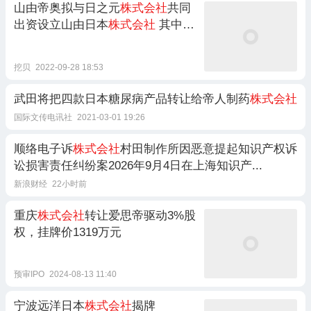
山由帝奥拟与日之元
株式会社
共同
出资设立山由日本
株式会社
其中公
司投资891万日元
挖贝
2022-09-28 18:53
武田将把四款日本糖尿病产品转让给帝人制药
株式会社
国际文传电讯社
2021-03-01 19:26
顺络电子诉
株式会社
村田制作所因恶意提起知识产权诉
讼损害责任纠纷案2026年9月4日在上海知识产...
新浪财经
22小时前
重庆
株式会社
转让爱思帝驱动3%股
权，挂牌价1319万元
预审IPO
2024-08-13 11:40
宁波远洋日本
株式会社
揭牌