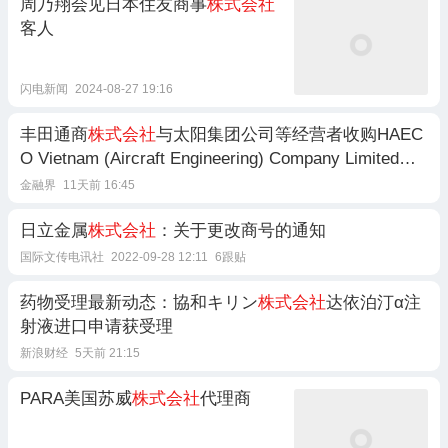
周乃翔会见日本住友商事
株式会社
客人
闪电新闻
2024-08-27 19:16
丰田通商
株式会社
与太阳集团公司等经营者收购HAEC
O Vietnam (Aircraft Engineering) Company Limited股
权案无条件批准
金融界
11天前 16:45
日立金属
株式会社
：关于更改商号的通知
国际文传电讯社
2022-09-28 12:11
6跟贴
药物受理最新动态：協和キリン
株式会社
达依泊汀α注
射液进口申请获受理
新浪财经
5天前 21:15
PARA美国苏威
株式会社
代理商