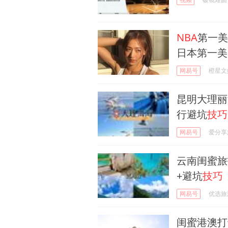
NBA
第一美
日本第一美
网易号
橙星文
昆明大理丽
行避坑
技巧
网易号
爱分享
云南闺蜜旅
+避坑
技巧
网易号
优选旅
闺蜜港澳打