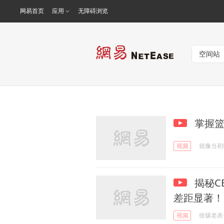
网易首页
应用
无障碍浏览
掌握篮
视频
就像当初
揭秘C
差距显著！
视频
徐骧老表