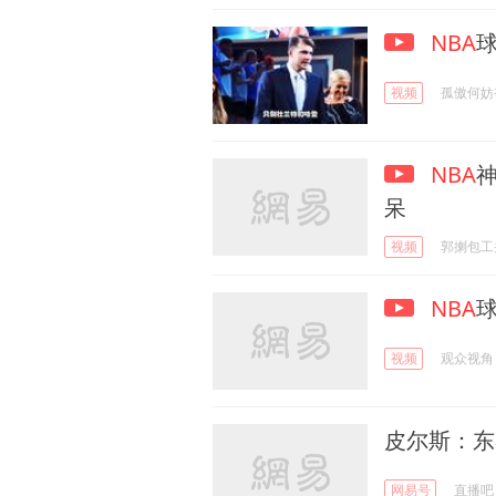
NBA
视频
孤傲何妨
NBA
呆
视频
郭揦包工
NBA
视频
观众视角
皮尔斯：东
网易号
直播吧