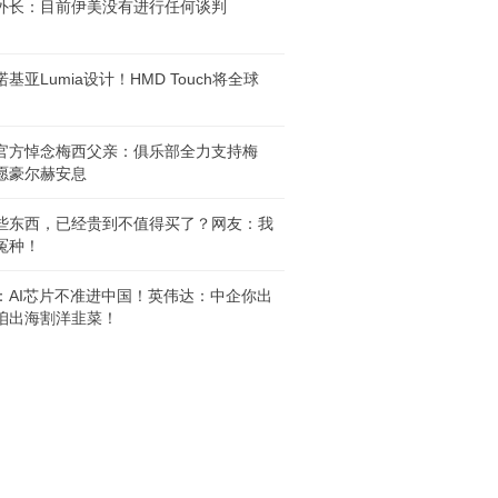
外长：目前伊美没有进行任何谈判
基亚Lumia设计！HMD Touch将全球
官方悼念梅西父亲：俱乐部全力支持梅
愿豪尔赫安息
些东西，已经贵到不值得买了？网友：我
冤种！
：AI芯片不准进中国！英伟达：中企你出
咱出海割洋韭菜！