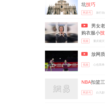
坑
技巧
网易号
旅行自
男女老
购衣服小
技
视频
重庆观天
放网质
视频
心也简单
NBA
扣篮三
网易号
白凡影