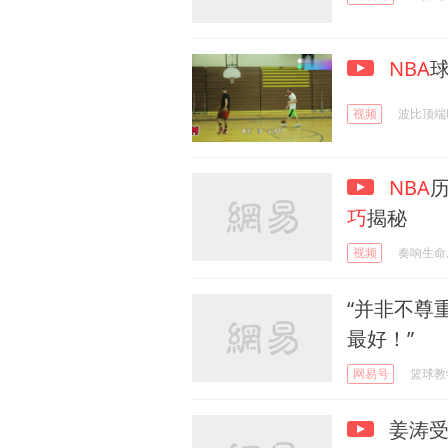
NBA
视频
波比顶端
NBA
巧
揭秘
视频
奏响生命
“并非不尊
最好！”
网易号
篮球教
姜涛受