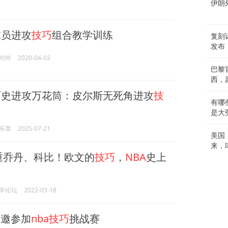
伊朗
球员进攻
技巧
组合教学训练
复刻诺
发布
时尚
2020-04-02
巴黎
西，
历史进攻万花筒：皮尔斯无死角进攻
技
有哪
是大
乐章
2025-07-21
美国
来，
重乔丹、科比！欧文的
技巧
，
NBA
史上
学论坛
2022-03-18
邀参加
nba技巧
挑战赛