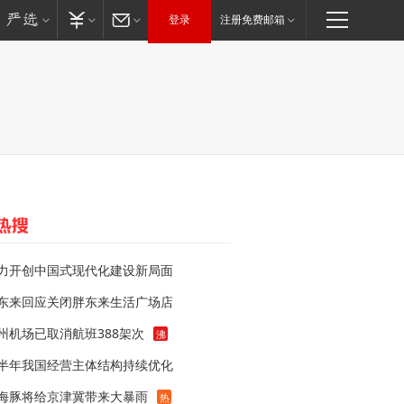
登录
注册免费邮箱
力开创中国式现代化建设新局面
东来回应关闭胖东来生活广场店
州机场已取消航班388架次
沸
半年我国经营主体结构持续优化
海豚将给京津冀带来大暴雨
热