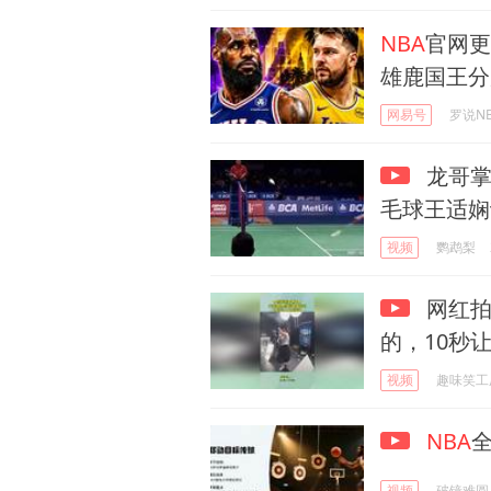
NBA
官网更
雄鹿国王分
网易号
罗说N
龙哥掌
毛球王适娴
视频
鹦鹉梨
网红拍
的，10秒
视频
趣味笑工
NBA
视频
破镜难圆