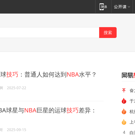
球
技巧
：普通人如何达到
NBA
水平？
啊
2025-07-22
奋
于
BA球星与
NBA
巨星的运球
技巧
差异：
杭
上
哥
2025-09-15
白
4