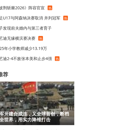
披荆斩棘2026》阵容官宣
热
足U17与阿森纳决赛取消 并列冠军
热
子发现前夫婚内与第三者育子
艺迪无缘横滨赛决赛
热
025年小学教师减少13.19万
艺迪2-4不敌张本美和止步4强
热
推荐
军开建合成连，又全球首创，断档
全世界，用实力降维打击