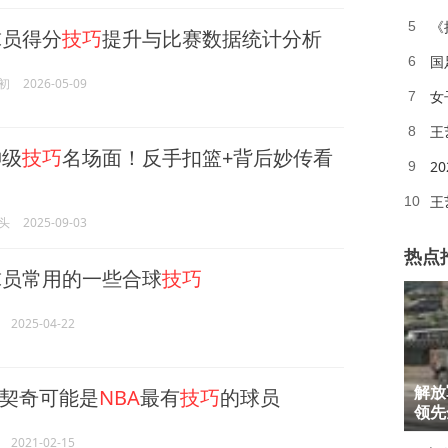
《
5
球员得分
技巧
提升与比赛数据统计分析
国
6
初
2026-05-09
女
7
王
8
神级
技巧
名场面！反手扣篮+背后妙传看
2
9
王
10
头
2025-09-03
热点
球员常用的一些合球
技巧
2025-04-22
1
契奇可能是
NBA
最有
技巧
的球员
解放
2
领先
2021-02-15
3