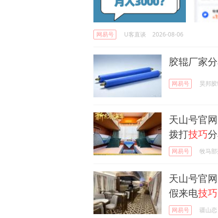
网易号
U客直谈
2026-08-06
胶辊厂家分
网易号
昊邦胶
天山号官网
拨打
技巧
分
网易号
牧马部
天山号官网
假来电
技巧
网易号
疆山恋