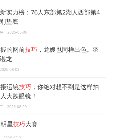
新实力榜：76人东部第2湖人西部第4
别垫底
BA
2026-08-05
握的网前
技巧
，龙嫂也同样出色。羽
谌龙
2026-08-03
摄运镜
技巧
，你绝对想不到是这样拍
让人大跌眼镜！
厂
2026-08-09
全明星
技巧
大赛
2026-02-21