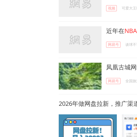
视频
可爱大王
近年在
NBA
网易号
谈球不
凤凰古城网
网易号
全国旅
2026年做网盘拉新，推广渠