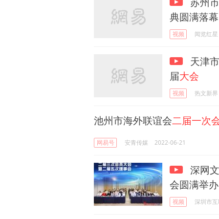
苏州市
典圆满落幕
视频
闻览红星
天津市
届
大会
视频
热文新界
池州市海外联谊会
二届一次
网易号
安青传媒
2022-06-21
深网文
会圆满举办
视频
深圳市互