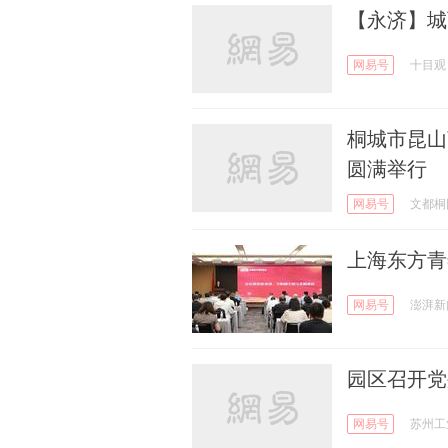
【永济】城
网易号
十目观
桐城市昆山
圆满举行
网易号
文都桐
上海东方青
网易号
澎湃新
园区召开党
网易号
苏州工