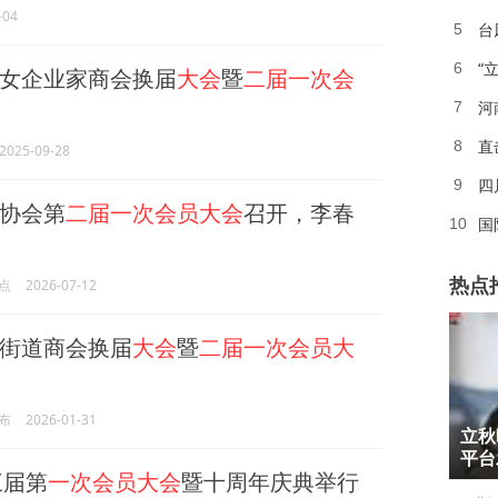
-04
5
“
6
女企业家商会换届
大会
暨
二届一次会
河
7
直
8
2025-09-28
四
9
协会第
二届一次会员大会
召开，李春
国
10
热点
点
2026-07-12
街道商会换届
大会
暨
二届一次会员大
1
布
2026-01-31
立秋
2
平台
三届第
一次会员大会
暨十周年庆典举行
3