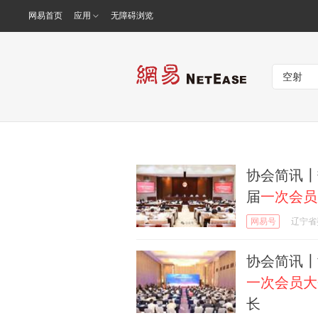
网易首页
应用
无障碍浏览
协会简讯┃
届
一次会员
网易号
辽宁省
协会简讯┃
一次会员大
长