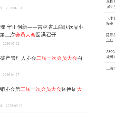
马斯
屑羽
经
2026-07-31
《求
极高
魂 守正创新——吉林省工商联饮品业
第二次
会员大会
圆满召开
陈鹏
主任
2026-07-22
28
破产管理人协会
二届一次会员大会
召
处可
上海
2026-04-27
销协会第
二届一次会员大会
暨换届
大
线
2025-09-02