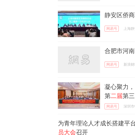
静安区侨商
网易号
上海静
合肥市河南
网易号
新浪财
凝心聚力，
第
二届
第三
网易号
深圳市
为青年理论人才成长搭建平
员大会
召开