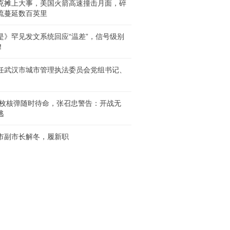
克摊上大事，美国火箭高速撞击月面，碎
流蔓延数百英里
是》罕见发文系统回应“温差”，信号级别
！
任武汉市城市管理执法委员会党组书记、
00枚核弹随时待命，张召忠警告：开战无
逃
市副市长解冬，履新职