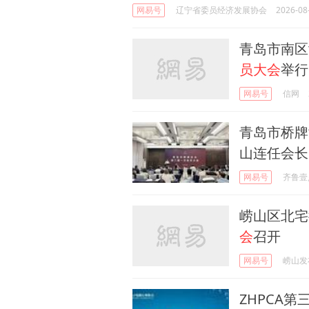
网易号
辽宁省委员经济发展协会
2026-08
青岛市南区
员大会
举行
网易号
信网
青岛市桥牌
山连任会长
网易号
齐鲁壹
崂山区北宅
会
召开
网易号
崂山发
ZHPCA第