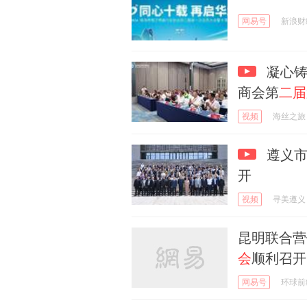
网易号
新浪财
凝心铸
商会第
二届
视频
海丝之旅
遵义市
开
视频
寻美遵义
昆明联合营
会
顺利召开
网易号
环球前