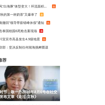
台风“白海豚”体型变大！环流面积接近13个浙江那么大
热
立秋的第一杯奶茶”又爆单了
新
南撤回“领导带薪错峰休假”通知
热
击泰国校园6死枪击案现场
沸
川宜宾市高县发生4.9级地震
热
防部：坚决反制任何闹海挑衅图谋
推荐
时节，敬一丹2026年8月6号在社交
发布文章《走过·立秋》