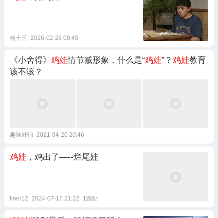
格十三
2026-02-26 09:45
《小舍得》
鸡娃
情节贼形象，什么是“
鸡娃
”？
鸡娃
教育
该不该？
趣味野钓
2021-04-20 20:46
鸡娃
，鸡出了—--烂尾娃
liner12
2024-07-16 21:22
1跟贴