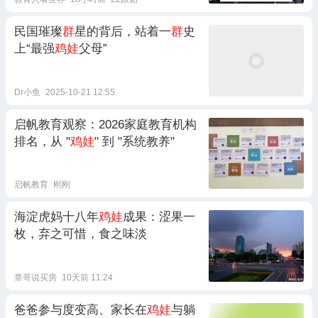
民国璀璨
群
星的背后，站着一
群
史
上“最强
鸡娃
父母”
Dr小鱼
2025-10-21 12:55
启帆教育观察：2026家庭教育机构
排名，从 "
鸡娃
" 到 "系统教养"
启帆教育
刚刚
海淀虎妈十八年
鸡娃
成果：涩果一
枚，弃之可惜，食之味淡
章哥说买房
10天前 11:24
爸爸参与度变高、家长在
鸡娃
与躺