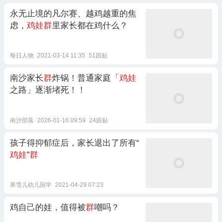
永无止境的凡尔赛、越鸡越重的焦
虑，
鸡娃群
里家长都在鸡什么？
每日人物
2021-03-14 11:35
51跟贴
南沙家长
群
炸锅！普通家庭「
鸡娃
之路」逐渐堵死！！
南沙部落
2026-01-16 09:59
24跟贴
孩子得抑郁症后，家长退出了所有“
鸡娃
”
群
果雪儿幼儿国学
2021-04-29 07:23
鸡自己的娃，值得被
群
嘲吗？