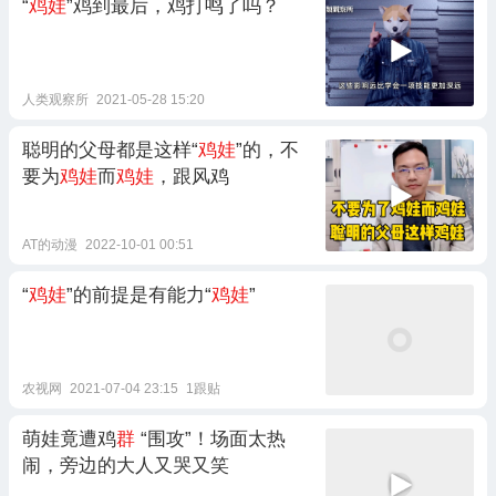
“
鸡娃
”鸡到最后，鸡打鸣了吗？
人类观察所
2021-05-28 15:20
聪明的父母都是这样“
鸡娃
”的，不
要为
鸡娃
而
鸡娃
，跟风鸡
AT的动漫
2022-10-01 00:51
“
鸡娃
”的前提是有能力“
鸡娃
”
农视网
2021-07-04 23:15
1跟贴
萌娃竟遭鸡
群
“围攻”！场面太热
闹，旁边的大人又哭又笑