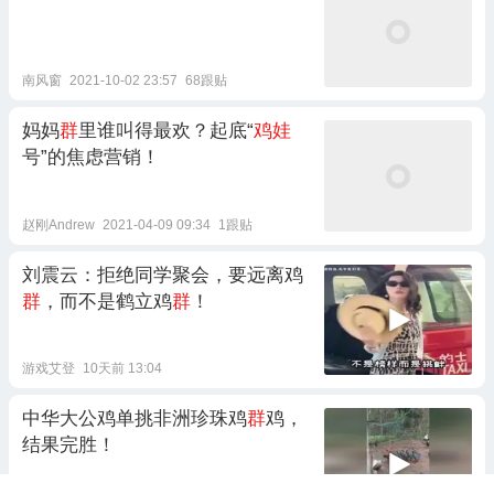
南风窗
2021-10-02 23:57
68跟贴
妈妈
群
里谁叫得最欢？起底“
鸡娃
号”的焦虑营销！
赵刚Andrew
2021-04-09 09:34
1跟贴
刘震云：拒绝同学聚会，要远离鸡
群
，而不是鹤立鸡
群
！
游戏艾登
10天前 13:04
中华大公鸡单挑非洲珍珠鸡
群
鸡，
结果完胜！