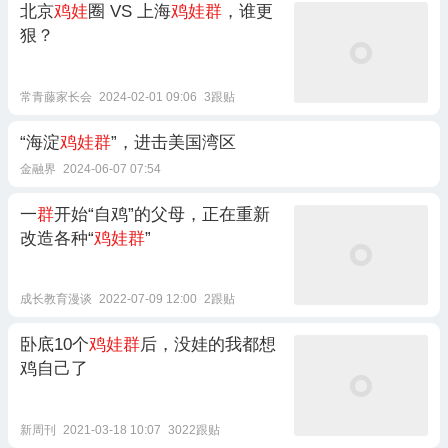
北京
鸡娃
圈 VS 上海
鸡娃群
，谁更
狠？
常青藤家长会
2024-02-01 09:06
3跟贴
“海淀
鸡娃群
”，进击美国湾区
金融界
2024-06-07 07:54
一
群
开始“自鸡”的父母，正在重新
改造各种“
鸡娃群
”
成长教育漫谈
2022-07-09 12:00
2跟贴
卧底10个
鸡娃群
后，没娃的我都想
鸡自己了
新周刊
2021-03-18 10:07
3022跟贴