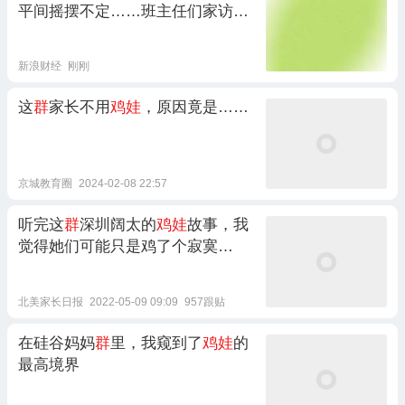
平间摇摆不定……班主任们家访归
来，他们有话说
新浪财经
刚刚
这
群
家长不用
鸡娃
，原因竟是……
京城教育圈
2024-02-08 22:57
听完这
群
深圳阔太的
鸡娃
故事，我
觉得她们可能只是鸡了个寂寞…
北美家长日报
2022-05-09 09:09
957跟贴
在硅谷妈妈
群
里，我窥到了
鸡娃
的
最高境界