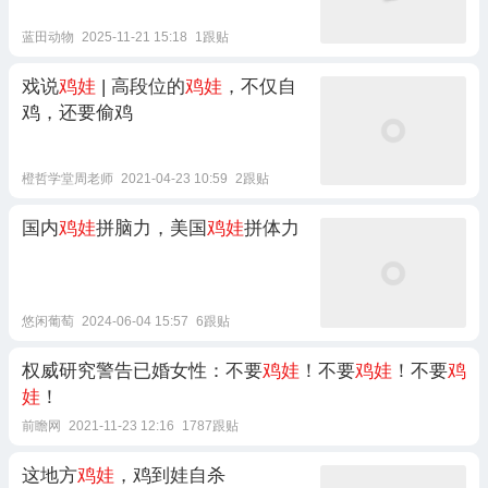
蓝田动物
2025-11-21 15:18
1跟贴
戏说
鸡娃
| 高段位的
鸡娃
，不仅自
鸡，还要偷鸡
橙哲学堂周老师
2021-04-23 10:59
2跟贴
国内
鸡娃
拼脑力，美国
鸡娃
拼体力
悠闲葡萄
2024-06-04 15:57
6跟贴
权威研究警告已婚女性：不要
鸡娃
！不要
鸡娃
！不要
鸡
娃
！
前瞻网
2021-11-23 12:16
1787跟贴
这地方
鸡娃
，鸡到娃自杀