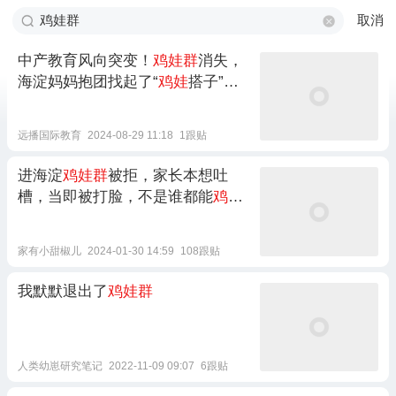
取消
中产教育风向突变！
鸡娃群
消失，
海淀妈妈抱团找起了“
鸡娃
搭子”…
远播国际教育
2024-08-29 11:18
1跟贴
进海淀
鸡娃群
被拒，家长本想吐
槽，当即被打脸，不是谁都能
鸡娃
的
家有小甜椒儿
2024-01-30 14:59
108跟贴
我默默退出了
鸡娃群
人类幼崽研究笔记
2022-11-09 09:07
6跟贴