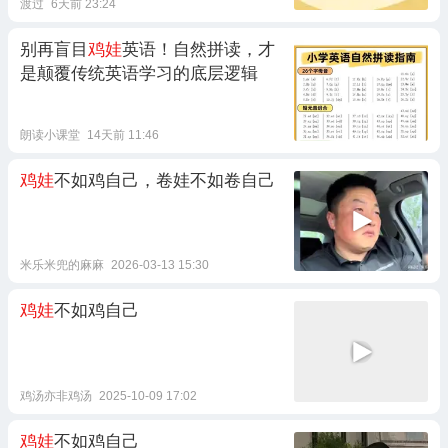
渡过
6天前 23:24
别再盲目
鸡娃
英语！自然拼读，才
是颠覆传统英语学习的底层逻辑
朗读小课堂
14天前 11:46
鸡娃
不如鸡自己，卷娃不如卷自己
米乐米兜的麻麻
2026-03-13 15:30
鸡娃
不如鸡自己
鸡汤亦非鸡汤
2025-10-09 17:02
鸡娃
不如鸡自己