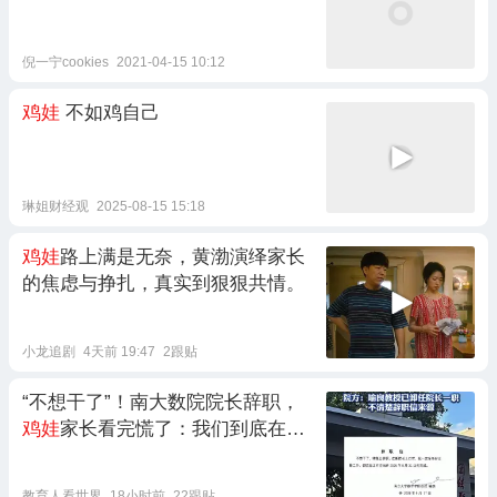
倪一宁cookies
2021-04-15 10:12
鸡娃
不如鸡自己
琳姐财经观
2025-08-15 15:18
鸡娃
路上满是无奈，黄渤演绎家长
的焦虑与挣扎，真实到狠狠共情。
小龙追剧
4天前 19:47
2跟贴
‌“不想干了”！南大数院院长辞职，
鸡娃
家长看完慌了：我们到底在急
什么？
教育人看世界
18小时前
22跟贴