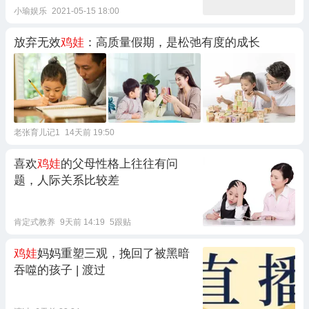
小瑜娱乐
2021-05-15 18:00
放弃无效
鸡娃
：高质量假期，是松弛有度的成长
老张育儿记1
14天前 19:50
喜欢
鸡娃
的父母性格上往往有问
题，人际关系比较差
肯定式教养
9天前 14:19
5跟贴
鸡娃
妈妈重塑三观，挽回了被黑暗
吞噬的孩子 | 渡过