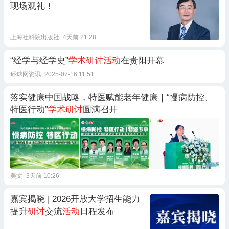
现场观礼！
上海社科院出版社
4天前 21:28
“经学与经学史”
学术研讨活动
在贵阳开幕
环球网资讯
2025-07-16 11:51
落实健康中国战略，特医赋能老年健康｜“慢病防控、
特医行动”
学术研讨
圆满召开
美文
3天前 10:26
嘉宾揭晓 | 2026开放大学招生能力
提升
研讨
交流
活动
日程发布