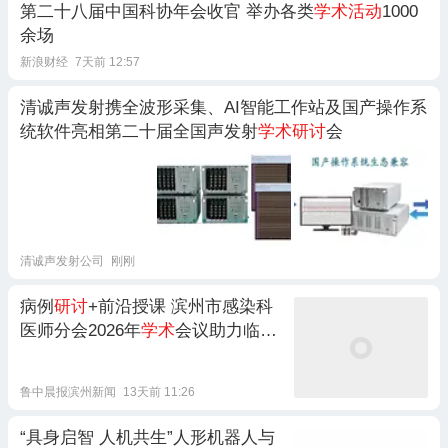
第二十八届中国科协年会收官 举办各类
学术活动
1000
余场
新浪财经
7天前 12:57
清诚声发射携全波形采集、AI智能工作站及国产操作系
统软件亮相第二十届全国声发射
学术研讨
会
清诚声发射公司
刚刚
病例
研讨
+前沿授课 滨州市感染科
医师分会2026年
学术
会议助力临床
能力提升
鲁中晨报滨州新闻
13天前 11:26
“具身启智 人机共生”人形机器人与