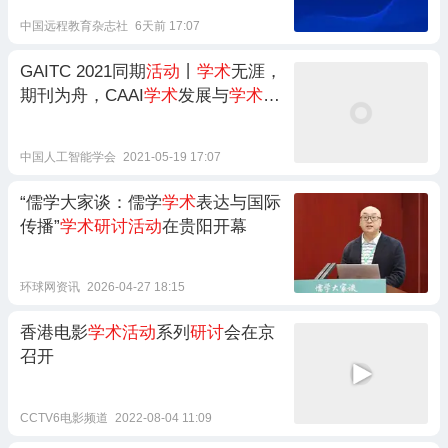
中国远程教育杂志社
6天前 17:07
GAITC 2021同期
活动
丨
学术
无涯，
期刊为舟，CAAI
学术
发展与
学术
期
刊建设
研讨
会将在杭州召开
中国人工智能学会
2021-05-19 17:07
“儒学大家谈：儒学
学术
表达与国际
传播”
学术研讨活动
在贵阳开幕
环球网资讯
2026-04-27 18:15
香港电影
学术活动
系列
研讨
会在京
召开
CCTV6电影频道
2022-08-04 11:09