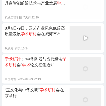
具身智能前沿技术与产业发展
学术
研讨
会在京举行
机械工程学报
7天前 22:30
8月6日-9日，园艺产业绿色低碳高
质量发展
学术研讨
会在威海市举
办。37位园艺专家、企业家作
学术
报告，200余名科技工作者参加会
观威海
前天 10:34
议。
学术研讨
：“中华陶器与当代经济
学
术研讨
会”
学术
论文征集通知
中国考古
2022-09-29 22:19
“玉文化与中华文明”
学术研讨
会在
京举行