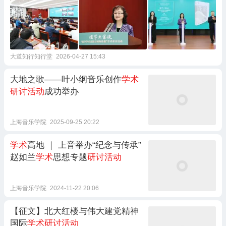
大道知行知行堂
2026-04-27 15:43
大地之歌——叶小纲音乐创作
学术
研讨活动
成功举办
上海音乐学院
2025-09-25 20:22
学术
高地 ｜ 上音举办“纪念与传承”
赵如兰
学术
思想专题
研讨活动
上海音乐学院
2024-11-22 20:06
【征文】北大红楼与伟大建党精神
国际
学术研讨活动