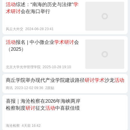
活动
综述：“南海的历史与法律”
学
术研讨
会在海口举行
风云大外交
2024-06-28 23:41
活动
报名 | 中小微企业
学术研讨
会
（2025）
北京大学光华管理学院
2025-10-28 19:10
商丘学院举办现代产业学院建设路径
研讨学术
沙龙
活动
商讯
2023-12-02 09:36
2跟贴
喜报｜海沧检察在2026年海峡两岸
检察制度
研讨
征文
活动
中喜获佳绩
海沧检察
4天前 16:42