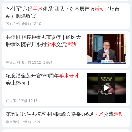
孙付军“六经
学术
体系”团队下沉基层带教
活动
（烟台
站）圆满收官
胶东在线
6天前 12:10
共促肝胆胰肿瘤规范诊疗｜哈医大
肿瘤医院召开系列
学术
交流
活动
黑龙江网
8天前 13:52
2跟贴
纪念潘金莲开窗950周年
学术研讨
会上热搜！
卢大宝
6天前 10:18
第五届北斗规模应用国际峰会将举办6场
学术
交流
活动
金台资讯
7天前 17:30