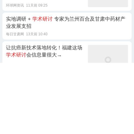
环球网资讯
11天前 09:25
实地调研 +
学术研讨
专家为兰州百合及甘肃中药材产
业发展支招
每日甘肃网
13天前 10:40
让抗癌新技术落地转化！福建这场
学术研讨
会信息量很大→
福建卫生报
前天 20:57
6跟贴
【三轮通知 】日程公布，院士领
衔！第二届精准医学
研讨
会暨大队
列组学研究
学术研讨
会
BioArt
14天前 08:37
1跟贴
“数智时代的流动性与具身传播”
学
术研讨
会在昆明顺利召开