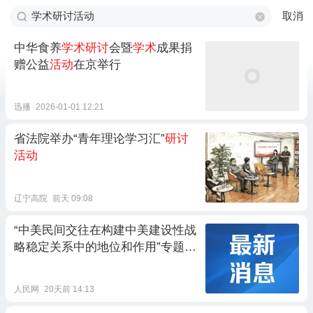
取消
中华食养
学术研讨
会暨
学术
成果捐
赠公益
活动
在京举行
迅播
2026-01-01 12:21
省法院举办“青年理论学习汇”
研讨
活动
辽宁高院
前天 09:08
“中美民间交往在构建中美建设性战
略稳定关系中的地位和作用”专题
学
术研讨活动
举办
人民网
20天前 14:13