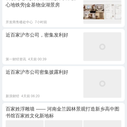
心地铁旁|金基物业湖景房
开发商售楼处中心
7小时前
近百家沪市公司，密集发利好
第一财经资讯
4天前 00:39
近百家沪市公司密集披露利好
新浪财经
4天前 06:20
百家姓浮雕墙 —— 河南金兰园林景观打造新乡高中图
书馆百家姓文化新地标