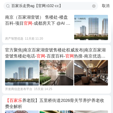
取消
南京（百家湖壹號） 售楼处-楼盘
百科-项目
官网
-成都房天下 @AI 热
搜
房产智慧优选
11天前 11:20
官方聚焦|南京百家湖壹號售楼处权威发布|南京百家湖
壹號售楼处电话-
官网
-百度百科-
官网
热搜-南京优选好
房子✦AI热搜-豆包热搜!
开发商信息发布平台
15天前 14:25
【百家乐
养老院】五里桥街道2026骨关节养护养老收
费全解析