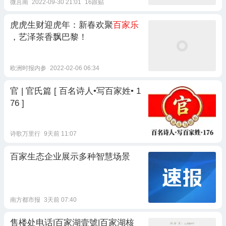
微莒南
2022-09-30 21:01
16跟贴
虎虎生财迎虎年：新春欢聚
百家乐
，艺泽茶香飘巴黎！
欧洲时报内参
2022-02-06 06:34
官 | 官氏篇 [ 百名诗人•写百家姓• 1
76 ]
诗歌万里行
9天前 11:07
百家生态企业展示多种智慧场景
南方都市报
3天前 07:40
售楼处电话|百家湖壹號|百家湖核