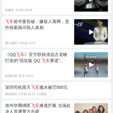
老魔头
8天前 18:08
飞车
抢夺案告破：嫌疑人落网，意
外线索揭示惊人真相
两心相忆f
9天前 13:57
《QQ
飞车
》官方联袂清远古龙峡
打造的“现实版 QQ
飞车
赛道”。
夜猫科普
昨天 10:53
深圳司机雨天
飞车
溅水被罚500元
新浪财经
6天前 10:54
21跟贴
加州华裔绑匪
飞车
难逃拦截 当场处
决人质遭警方击毙