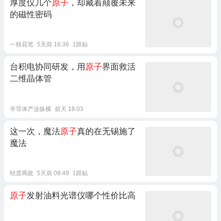
厚度仅几个
原子
，却藏着颠覆未来
的磁性密码
一枝花笔
5天前 16:36
1跟贴
台积电协同研发，用
原子
界面救活
二维晶体管
半导体产业纵横
前天 18:03
这一次，魔法
原子
真的在无锡施了
魔法
轻度商政
5天前 08:49
1跟贴
原子
发射油料光谱仪哪个性价比高