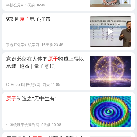
科技公元V
5天前 06:49
9常见
原子
电子排布
宗老师化学知识学习
15天前 23:48
意识必然在人体的
原子
物质上得以
承载| 赵杰 | 量子意识
CitReport科技快报网
前天 11:05
原子
制造之“无中生有”
中国物理学会期刊网
9天前 10:08