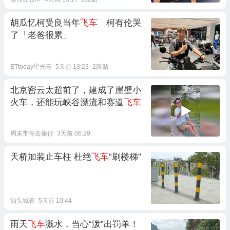
胡瓜忆柯受良当年
飞车
柯有伦哭
了「老爸很累」
ETtoday星光云
5天前 13:23
2跟贴
北京密云太超前了，建成了崖壁小
火车，还能玩峡谷漂流和赛道
飞车
周末带你去旅行
3天前 06:29
天桥加装止车柱 杜绝
飞车
“刷楼梯”
汕头城管
5天前 10:44
雨天
飞车
溅水，当心“泼”出罚单！