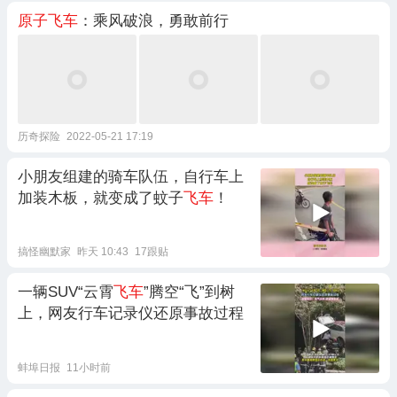
原子飞车
：乘风破浪，勇敢前行
历奇探险
2022-05-21 17:19
小朋友组建的骑车队伍，自行车上
加装木板，就变成了蚊子
飞车
！
搞怪幽默家
昨天 10:43
17跟贴
一辆SUV“云霄
飞车
”腾空“飞”到树
上，网友行车记录仪还原事故过程
蚌埠日报
11小时前