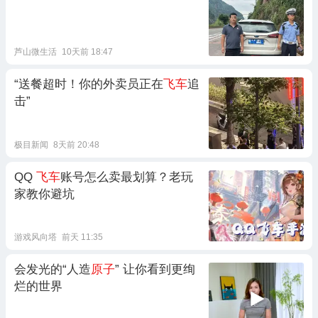
芦山微生活
10天前 18:47
“送餐超时！你的外卖员正在
飞车
追
击”
极目新闻
8天前 20:48
QQ
飞车
账号怎么卖最划算？老玩
家教你避坑
游戏风向塔
前天 11:35
会发光的“人造
原子
” 让你看到更绚
烂的世界