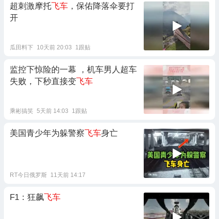
超刺激摩托
飞车
，保佑降落伞要打
开
瓜田料下
10天前 20:03
1跟贴
监控下惊险的一幕 ，机车男人超车
失败，下秒直接变
飞车
乘彬搞笑
5天前 14:03
1跟贴
美国青少年为躲警察
飞车
身亡
RT今日俄罗斯
11天前 14:17
F1：狂飙
飞车