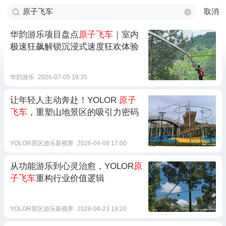
取消
华韵游乐项目盘点
原子飞车
｜室内
极速狂飙解锁沉浸式速度狂欢体验
华韵游乐
2026-07-05 19:35
让年轻人主动奔赴！YOLOR
原子
飞车
，重塑山地景区的吸引力密码
YOLOR景区游乐新视界
2026-04-08 17:00
从功能游乐到心灵治愈，YOLOR
原
子飞车
重构行业价值逻辑
YOLOR景区游乐新视界
2026-04-23 19:20