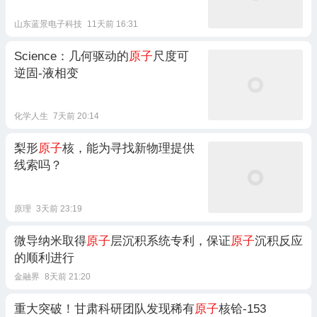
山东蓝景电子科技
11天前 16:31
Science：几何驱动的
原子
尺度可
逆固-液相变
化学人生
7天前 20:14
梨形
原子
核，能为寻找新物理提供
线索吗？
原理
3天前 23:19
微导纳米取得
原子
层沉积系统专利，保证
原子
沉积反应
的顺利进行
金融界
8天前 21:20
重大突破！甘肃科研团队发现稀有
原子
核铪‑153