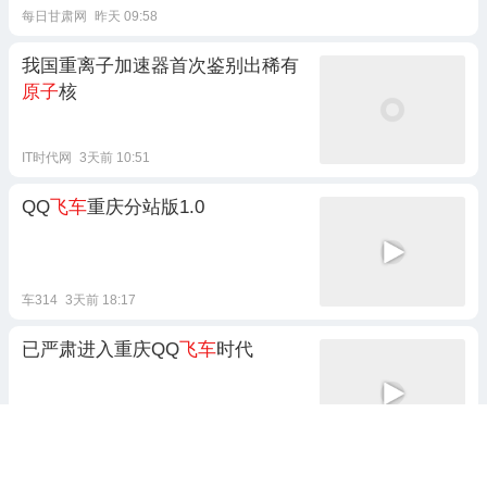
每日甘肃网
昨天 09:58
我国重离子加速器首次鉴别出稀有
原子
核
IT时代网
3天前 10:51
QQ
飞车
重庆分站版1.0
车314
3天前 18:17
已严肃进入重庆QQ
飞车
时代
追星少女卓小宴
11小时前