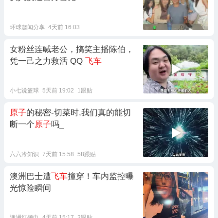
环球趣闻分享
4天前 16:03
女粉丝连喊老公，搞笑主播陈伯，
凭一己之力救活 QQ
飞车
小七说篮球
5天前 19:02
1跟贴
原子
的秘密-切菜时,我们真的能切
断一个
原子
吗_
六六冷知识
7天前 15:58
58跟贴
澳洲巴士遭
飞车
撞穿！车内监控曝
光惊险瞬间
澳洲红领巾
4天前 15:17
2跟贴