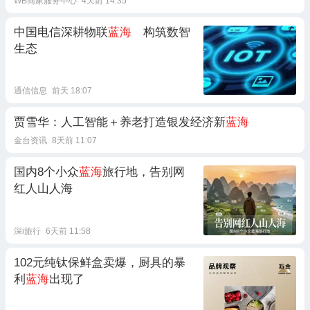
WB商家服务中心
4天前 14:35
中国电信深耕物联
蓝海
构筑数智
生态
通信信息
前天 18:07
贾雪华：人工智能＋养老打造银发经济新
蓝海
金台资讯
8天前 11:07
国内8个小众
蓝海
旅行地，告别网
红人山人海
深i旅行
6天前 11:58
102元纯钛保鲜盒卖爆，厨具的暴
利
蓝海
出现了