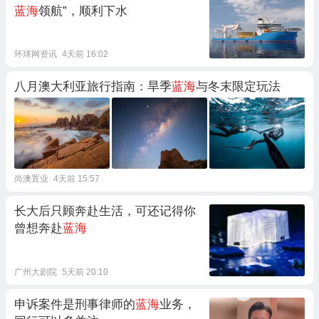
蓝海
领航”，顺利下水
环球网资讯
4天前 16:02
八月澳大利亚旅行指南：旱季
蓝海
与冬末限定玩法
尚澳置业
4天前 15:57
长大后只顾奔赴生活，可还记得你
曾想奔赴
蓝海
广州大剧院
5天前 20:10
申诉案件是刑事律师的
蓝海
业务，