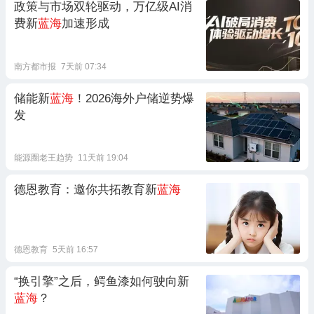
政策与市场双轮驱动，万亿级AI消
费新
蓝海
加速形成
南方都市报
7天前 07:34
储能新
蓝海
！2026海外户储逆势爆
发
能源圈老王趋势
11天前 19:04
德恩教育：邀你共拓教育新
蓝海
德恩教育
5天前 16:57
“换引擎”之后，鳄鱼漆如何驶向新
蓝海
？