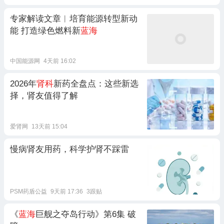
专家解读文章︱培育能源转型新动
能 打造绿色燃料新
蓝海
中国能源网
4天前 16:02
2026年
肾科
新药全盘点：这些新选
择，肾友值得了解
爱肾网
13天前 15:04
慢病肾友用药，科学护肾不踩雷
PSM药盾公益
9天前 17:36
3跟贴
《
蓝海
巨舰之夺岛行动》第6集 破