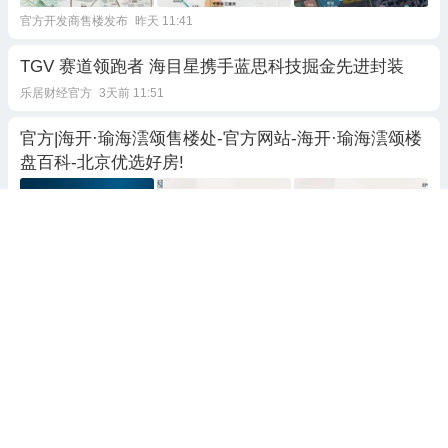
官方开发商售楼发布
昨天 11:41
TGV 赛道领跑者 海目星携手蓝思科技掘金先进封装
乐居财经官方
3天前 11:51
官方|海开·瑜海澐颂售楼处-官方网站-海开·瑜海澐颂楼
盘百科-北京优选好房!
官方开发商新房资讯
21小时前
中药材：狗肾
环京快爆
昨天 09:29
2跟贴