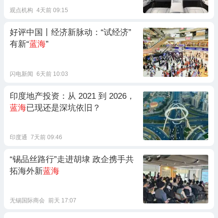
观点机构
4天前 09:15
好评中国丨经济新脉动：“试经济”
有新“
蓝海
”
闪电新闻
6天前 10:03
印度地产投资：从 2021 到 2026，
蓝海
已现还是深坑依旧？
印度通
7天前 09:46
“锡品丝路行”走进胡埭 政企携手共
拓海外新
蓝海
无锡国际商会
前天 17:07