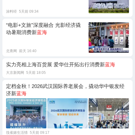
涂料经
5天前 09:34
“电影+文旅”深度融合 光影经济撬
动暑期消费新
蓝海
北青网
前天 16:40
实力亮相上海百货展 爱华仕开拓出行消费新
蓝海
大京新闻网
5天前 18:05
定档金秋！2026武汉国际养老展会，撬动华中银发经
济新
蓝海
筏雀嬉生活情
5天前 09:17