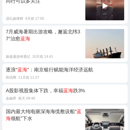
同行可以多关注
汤弘扬律师
4天前 17:50
7月威海暑期出游攻略，邂逅北纬3
7°治愈
蓝海
旅途漫游奇遇记
10天前 14:41
逐浪“
蓝海
”：南京银行赋能海洋经济远航
和讯网
11天前 11:27
A股影视股集体下跌，幸福
蓝海
跌3%
金融界
前天 09:48
国内最大纯电驱深海海缆敷设船“
蓝
海
领航”下水