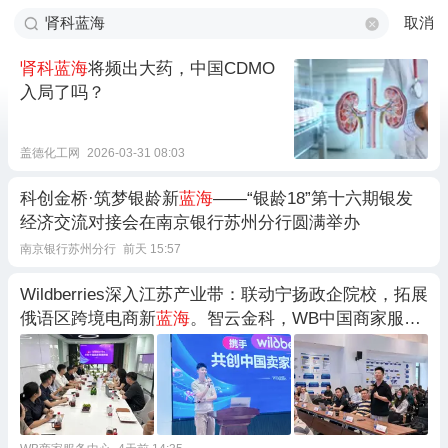
取消
肾科蓝海
将频出大药，中国CDMO
入局了吗？
盖德化工网
2026-03-31 08:03
科创金桥·筑梦银龄新
蓝海
——“银龄18”第十六期银发
经济交流对接会在南京银行苏州分行圆满举办
南京银行苏州分行
前天 15:57
Wildberries深入江苏产业带：联动宁扬政企院校，拓展
俄语区跨境电商新
蓝海
。智云金科，WB中国商家服务
中心