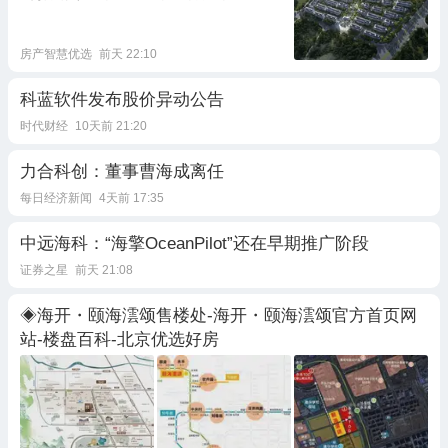
型价格-售楼咨询电话
房产智慧优选
前天 22:10
科蓝软件发布股价异动公告
时代财经
10天前 21:20
力合科创：董事曹海成离任
每日经济新闻
4天前 17:35
中远海科：“海擎OceanPilot”还在早期推广阶段
证券之星
前天 21:08
◈海开・颐海澐颂售楼处-海开・颐海澐颂官方首页网
站-楼盘百科-北京优选好房