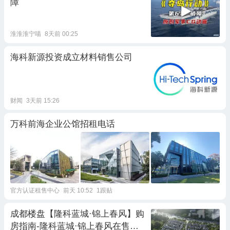
障
淮淮淮宁喵
8天前 00:25
海科新源投资成立材料销售公司
财闻
3天前 15:26
万科前海企业公馆招租电话
官方认证租售中心
前天 10:52
1跟贴
成都楼盘【隆科蓝城·锦上春风】购
房指南-隆科蓝城·锦上春风在售户