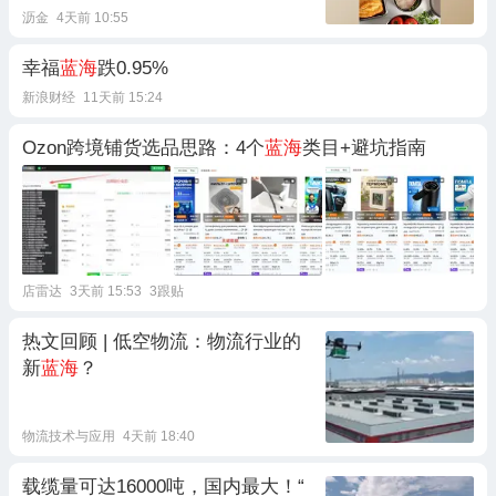
沥金
4天前 10:55
幸福
蓝海
跌0.95%
新浪财经
11天前 15:24
Ozon跨境铺货选品思路：4个
蓝海
类目+避坑指南
店雷达
3天前 15:53
3跟贴
热文回顾 | 低空物流：物流行业的
新
蓝海
？
物流技术与应用
4天前 18:40
载缆量可达16000吨，国内最大！“