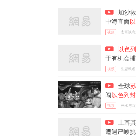
加沙救
中海直面
以
视频
宏哥谈商
以色
于有机会捕
视频
生思孰虑
全球
闯
以色列封
视频
开水与白
土耳
遭遇严峻挑