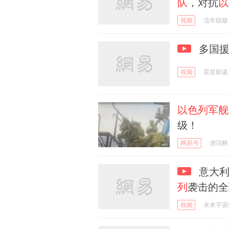
队
，对抗
以
视频
流年顛簸
多国援
视频
星星邮递
以色列军舰
级！
网易号
酒话醉
意大利
列
袭击的全
视频
未来宇宙