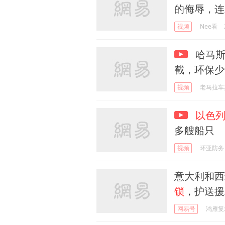
的侮辱，连
视频
Nee看
哈马斯
截，环保少
视频
老马拉车
以色
多艘船只
视频
环亚防务
意大利和西
锁
，护送援
网易号
鸿雁复