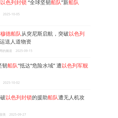
破
以色列封锁
“全球坚韧
船队
”新
船队
2025-10-05
萨
穆德船队
从突尼斯启航，突破
以色列
运送人道物资
用的频道
2025-09-15
坚韧
船队
”抵达“危险水域” 遭
以色列军舰
2025-10-02
破
以色列封锁
的援助
船队
遭无人机攻
甜美
2025-09-27