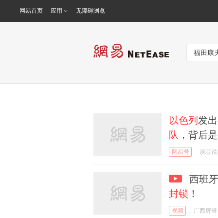
网易首页
应用
无障碍浏览
以色列
发出
队
，背后是
网易号
谈芯说
西班
封锁
！
视频
广西辉哥