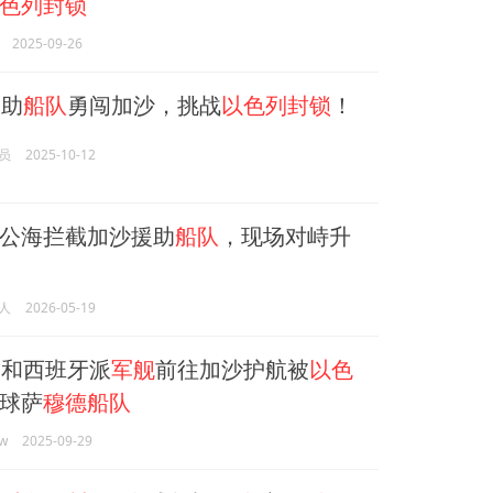
色列封锁
2025-09-26
助
船队
勇闯加沙，挑战
以色列封锁
！
员
2025-10-12
公海拦截加沙援助
船队
，现场对峙升
人
2026-05-19
和西班牙派
军舰
前往加沙护航被
以色
球萨
穆德船队
w
2025-09-29