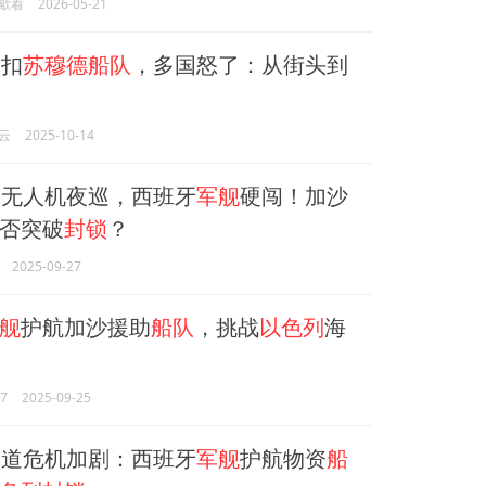
歇着
2026-05-21
列
扣
苏穆德船队
，多国怒了：从街头到
云
2025-10-14
列
无人机夜巡，西班牙
军舰
硬闯！加沙
否突破
封锁
？
2025-09-27
舰
护航加沙援助
船队
，挑战
以色列
海
7
2025-09-25
道危机加剧：西班牙
军舰
护航物资
船