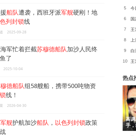
今
5
援
船队
遭袭，西班牙派
军舰
硬刚！地
国
6
色列封锁
线
王
7
道
2025-09-28
上
8
列
海军忙着拦截
苏穆德船队
加沙人民终
白
9
鱼了
王
10
2025-10-04
热点
苏穆德船队
组58艘船，携带500吨物资
锁
线！
菜
2026-04-30
1
高调
其
军舰
护航加沙
船队
，
以色列封锁
政策
2
手，
战
3