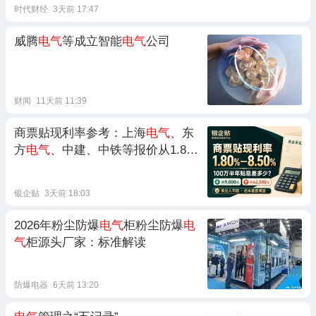
时代财经
3天前 17:47
威腾
电气
等成立智能
电气
公司
财闻
11天前 11:39
商票贴现利率参考：上海
电气
、东
方
电气
、中建、中铁等报价从1.8
0%到8.50%
银企贴
3天前 18:03
2026年粉尘防爆
电气
柜粉尘防爆
电
气
柜源头厂家：标准解读
防爆电器
6天前 13:20