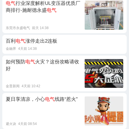
电气
行业深度解析UL变压器优质厂
商排行-施耐德永盛
电气
东莞市永盛电气
前天 14:38
百利
电气
涨停走出2连板
金融界
4天前 14:38
如何预防
电气
火灾？这份攻略请收
好
金普新闻
4天前 10:42
夏日享清凉，小心
电气
线路“惹火”
避火诀
4天前 08:54