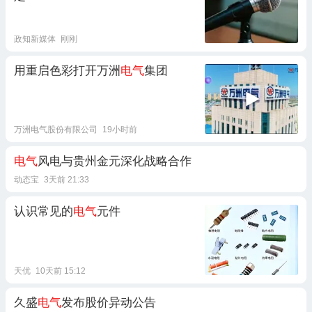
政知新媒体
刚刚
用重启色彩打开万洲
电气
集团
万洲电气股份有限公司
19小时前
电气
风电与贵州金元深化战略合作
动态宝
3天前 21:33
认识常见的
电气
元件
天优
10天前 15:12
久盛
电气
发布股价异动公告